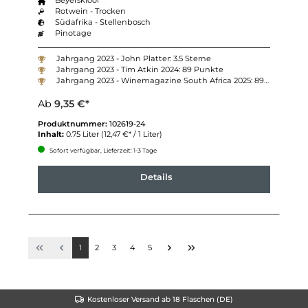
Beyerskloof
Rotwein - Trocken
Südafrika - Stellenbosch
Pinotage
Jahrgang 2023 - John Platter: 3.5 Sterne
Jahrgang 2023 - Tim Atkin 2024: 89 Punkte
Jahrgang 2023 - Winemagazine South Africa 2025: 89 Punkte
Ab
9,35 €*
Produktnummer:
102619-24
Inhalt:
0.75 Liter
(12,47 €* / 1 Liter)
Sofort verfügbar, Lieferzeit: 1-3 Tage
Details
1
2
3
4
5
Kostenloser Versand ab 18 Flaschen (DE)