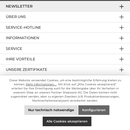
NEWSLETTER
ÜBER UNS
SERVICE-HOTLINE
INFORMATIONEN
SERVICE
IHRE VORTEILE
UNSERE ZERTIFIKATE
UNSERE ZAHLUNGSARTEN
Diese Website verwendet Cookies, um eine bestmögliche Erfahrung bieten zu
können.
Mehr Informationen ...
. Mit Klick auf „[Alle Cookies akzeptieren]“
erteilen Sie Ihre Einwilligung auch für die Weitergabe über Ihr Verhalten in
WIR VERSENDEN MIT:
unserem Shop an unseren Partner Shopware AG. Die Daten können nicht
zugeordnet werden, aber zu eigenen Zwecken (z.B. Produktverbesserungen,
Marktverhaltensanalysen) verarbeitet werden.
UNSERE COMMUNITIES
Nur technisch notwendige
Konfigurieren
Cookie Einstellungen
Kontakt
Mängelanzeige
Rückgabe
Bestellung widerrufen
Alle Cookies akzeptieren
* Alle Preise inkl. gesetzl. Mehrwertsteuer zzgl.
Versandkosten
, wenn nicht anders