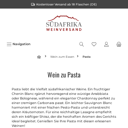
Kostenloser Versand ab 18 Flaschen (DE)
inhalt springen
Navigation
Wein zum Essen
Pasta
Wein zu Pasta
Pasta liebt die Vielfalt südafrikanischer Weine. Ein fruchtiger
Chenin Blanc rgänzt hervorragend eine würzige Arrabbiata
oder Bolognese, während ein eleganter Chardonnay perfekt zu
einer cremigen Carbonara passt. Ein leichter Sauvignon Blanc
harmoniert mit einer frischen Pesto-Pasta und unterstreicht
deren Kräuternoten. Für eine reichhaltige Lasagne empfiehlt
sich ein kräftiger Shiraz, der die herzhaften Aromen des Gerichts
ideal begleitet. Genießen Sie Ihre Pasta mit diesen erlesenen
Weinen!