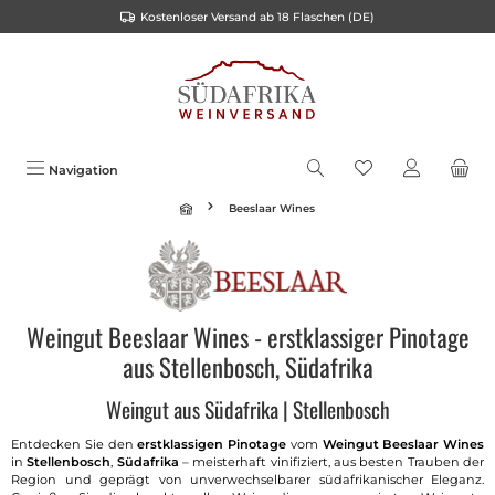
Kostenloser Versand ab 18 Flaschen (DE)
alt springen
Navigation
Beeslaar Wines
Weingut Beeslaar Wines - erstklassiger Pinotage
aus Stellenbosch, Südafrika
Weingut aus Südafrika | Stellenbosch
Entdecken Sie den
erstklassigen Pinotage
vom
Weingut Beeslaar Wines
in
Stellenbosch
,
Südafrika
– meisterhaft vinifiziert, aus besten Trauben der
Region und geprägt von unverwechselbarer südafrikanischer Eleganz.