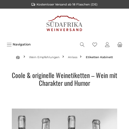
Kostenloser Versand ab 18 Flaschen (DE)
alt springen
Navigation
Wein Empfehlungen
Anlass
Etiketten Kabinett
Coole & originelle Weinetiketten – Wein mit
Charakter und Humor