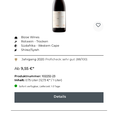
Bizoe Wines
Rotwein - Trocken
Südafrika - Western Cape
Shiraz/Syrah
Jahrgang 2020:
Proficheck: sehr gut (88/100)
Ab
9,55 €*
Produktnummer:
102232-23
Inhalt:
0.75 Liter
(12,73 €* / 1 Liter)
Sofort verfügbar, Lieferzeit: 1-3 Tage
Details