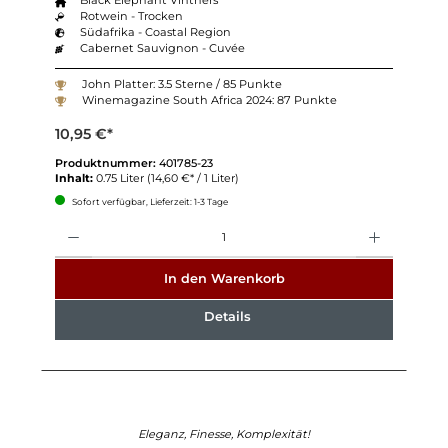
Rotwein - Trocken
Südafrika - Coastal Region
Cabernet Sauvignon - Cuvée
John Platter: 3.5 Sterne / 85 Punkte
Winemagazine South Africa 2024: 87 Punkte
10,95 €*
Produktnummer:
401785-23
Inhalt:
0.75 Liter
(14,60 €* / 1 Liter)
Sofort verfügbar, Lieferzeit: 1-3 Tage
Anzahl
In den Warenkorb
Details
Eleganz, Finesse, Komplexität!