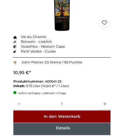
Val du Charron
Rotwein - Lieblich
Südafrika - Western Cape
Petit Verdot - Cuvée
John Platter: 3.5 Sterne / 83 Punkte
10,95 €*
Produktnummer:
400541-23
Inhalt:
0.75 Liter
(14,60 €* / 1 Liter)
Sofort verfügbar, Lieferzeit: 1-3 Tage
Anzahl
In den Warenkorb
Details