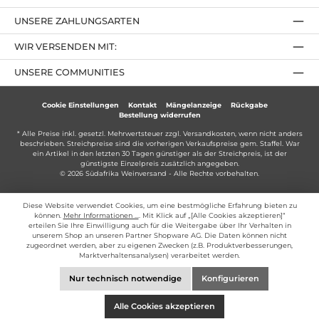
UNSERE ZAHLUNGSARTEN
WIR VERSENDEN MIT:
UNSERE COMMUNITIES
Cookie Einstellungen
Kontakt
Mängelanzeige
Rückgabe
Bestellung widerrufen
* Alle Preise inkl. gesetzl. Mehrwertsteuer zzgl.
Versandkosten
, wenn nicht anders
beschrieben. Streichpreise sind die vorherigen Verkaufspreise gem. Staffel. War
ein Artikel in den letzten 30 Tagen günstiger als der Streichpreis, ist der
günstigste Einzelpreis zusätzlich angegeben.
© 2026 Südafrika Weinversand - Alle Rechte vorbehalten.
Diese Website verwendet Cookies, um eine bestmögliche Erfahrung bieten zu
können.
Mehr Informationen ...
. Mit Klick auf „[Alle Cookies akzeptieren]“
erteilen Sie Ihre Einwilligung auch für die Weitergabe über Ihr Verhalten in
unserem Shop an unseren Partner Shopware AG. Die Daten können nicht
zugeordnet werden, aber zu eigenen Zwecken (z.B. Produktverbesserungen,
Marktverhaltensanalysen) verarbeitet werden.
Nur technisch notwendige
Konfigurieren
Alle Cookies akzeptieren