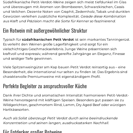
Südafrikanische Petit-Verdot-Weine zeigen sich meist tiefdunkel im Glas
und überzeugen mit Aromen von Brombeeren, Schwarzkirschen, Cassis
und Veilchen. Dezente Noten von Graphit, Zedernholz, Tabak und dunklen
Gewürzen verleihen zusätzliche Komplexität.
Gerade diese Kombination
aus Kraft und Präzision macht die Sorte für Kenner so faszinierend.
Ein Rotwein mit außergewöhnlicher Struktur
Typisch für
südafrikanischen Petit Verdot
ist sein markantes Tanningerüst.
Es verleiht den Weinen große Lagerfähigkeit und sorgt für ein
vielschichtiges Geschmackserlebnis. Junge Weine präsentieren sich
kraftvoll und expressiv, während gereifte Jahrgänge an Eleganz, Finesse
und seidiger Tiefe gewinnen.
Viele Spitzenweingüter am Kap bauen Petit Verdot reinsortig aus – eine
Besonderheit, die international nur selten zu finden ist. Das Ergebnis sind
charaktervolle Premiumweine mit eigenständigem Profil.
Perfekte Begleiter zu anspruchsvoller Küche
Dank ihrer Dichte und aromatischen Intensität harmonieren Petit-Verdot-
Weine hervorragend mit kräftigen Speisen. Besonders gut passen sie zu
Wildgerichten, geschmortem Rind, Lamm, Dry Aged Beef oder würzigen
Hartkäsesorten.
Auch als Solist überzeugt Petit Verdot durch seine beeindruckende
Konzentration und seinen langen, ausdrucksstarken Nachhall.
Für Entdecker großer Rotweine