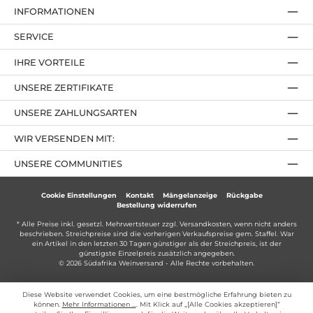
INFORMATIONEN
SERVICE
IHRE VORTEILE
UNSERE ZERTIFIKATE
UNSERE ZAHLUNGSARTEN
WIR VERSENDEN MIT:
UNSERE COMMUNITIES
Cookie Einstellungen
Kontakt
Mängelanzeige
Rückgabe
Bestellung widerrufen
* Alle Preise inkl. gesetzl. Mehrwertsteuer zzgl.
Versandkosten
, wenn nicht anders
beschrieben. Streichpreise sind die vorherigen Verkaufspreise gem. Staffel. War
ein Artikel in den letzten 30 Tagen günstiger als der Streichpreis, ist der
günstigste Einzelpreis zusätzlich angegeben.
© 2026 Südafrika Weinversand - Alle Rechte vorbehalten.
Diese Website verwendet Cookies, um eine bestmögliche Erfahrung bieten zu
können.
Mehr Informationen ...
. Mit Klick auf „[Alle Cookies akzeptieren]“