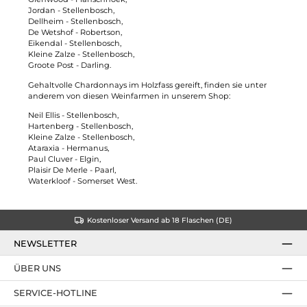
Jordan - Stellenbosch,
Dellheim - Stellenbosch,
De Wetshof - Robertson,
Eikendal - Stellenbosch,
Kleine Zalze - Stellenbosch,
Groote Post - Darling.
Gehaltvolle Chardonnays im Holzfass gereift, finden sie unter
anderem von diesen Weinfarmen in unserem Shop:
Neil Ellis - Stellenbosch,
Hartenberg - Stellenbosch,
Kleine Zalze - Stellenbosch,
Ataraxia - Hermanus,
Paul Cluver - Elgin,
Plaisir De Merle - Paarl,
Waterkloof - Somerset West.
Kostenloser Versand ab 18 Flaschen (DE)
NEWSLETTER
ÜBER UNS
SERVICE-HOTLINE