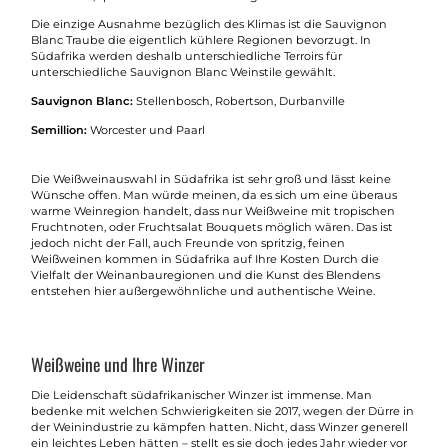
Die einzige Ausnahme bezüglich des Klimas ist die Sauvignon
Blanc Traube die eigentlich kühlere Regionen bevorzugt. In
Südafrika werden deshalb unterschiedliche Terroirs für
unterschiedliche Sauvignon Blanc Weinstile gewählt.
Sauvignon Blanc:
Stellenbosch, Robertson, Durbanville
Semillion:
Worcester und Paarl
Die Weißweinauswahl in Südafrika ist sehr groß und lässt keine
Wünsche offen. Man würde meinen, da es sich um eine überaus
warme Weinregion handelt, dass nur Weißweine mit tropischen
Fruchtnoten, oder Fruchtsalat Bouquets möglich wären. Das ist
jedoch nicht der Fall, auch Freunde von spritzig, feinen
Weißweinen kommen in Südafrika auf Ihre Kosten Durch die
Vielfalt der Weinanbauregionen und die Kunst des Blendens
entstehen hier außergewöhnliche und authentische Weine.
Weißweine und Ihre Winzer
Die Leidenschaft südafrikanischer Winzer ist immense. Man
bedenke mit welchen Schwierigkeiten sie 2017, wegen der Dürre in
der Weinindustrie zu kämpfen hatten. Nicht, dass Winzer generell
ein leichtes Leben hätten – stellt es sie doch jedes Jahr wieder vor