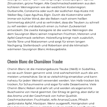
Zitrusnoten, grüne Feigen. Alle Geschmackscharakteren aus den
kühleren Weinregionen wie der westlichen Küstenregion:
Durbanville, Constantia oder auch der südlichen Kap-Küste mit
Walker Bay, Cape Agulhas, Elgin. Durch die Küstennähe weht
immer ein kühler Wind, der die Reben nach einem heißen
Sommertag abkühlt und so verhindert, dass die Trauben zu schnell
zu reif werden und dadurch einen zu hohen Zuckeranteil
entwickeln. Die zweite Kategorie ist die warme Weinregion die
dem Sauvignon Blanc seinen tropischen Früchten, Melonen und
Apfel-Geschmack verleihen. Holzreifung bringt noch zusätzlich,
Vanille Töne und Röstaromen und sorgt für einen langen
Nachgang. Stellenbosch und Robertson sind die klimatisch
wärmeren Sauvignon Blanc Anbaugebiete.
Chenin Blanc die Chamäleon Traube
Chenin Blanc ist die meistangebaute Traube (Weiß) in Südafrika,
wo sie auch Steen genannt wird. Und wahrscheinlich auch die am
meisten unterschätze. Sie ist so vielschichtig einsetzbar und kann
nahezu für jeden Weinstil verwendet werden. Von Halb-trocken bis
trocken, für Schaumweine und sogar für edle Dessertweine. Viele
Chenin Blanc Reben sind sehr alt und werden als sogenannte
Buschweine von Hand geerntet. Der Ertrag ist gering, aber dafür ist
das Aroma und der Geschmack von hoher Qualität.
Geschmacksnoten: Fruchtsalat, reife Ananas,Guave, Pfirsich
,gedünstete Äpfel, Marzipan. Wenn ausgereift, Honignoten und