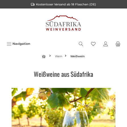
Kostenloser Versand ab 18 Flaschen (DE)
alt springen
Navigation
Wein
Weißwein
Weißweine aus Südafrika