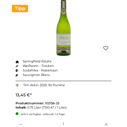
Tipp
Springfield Estate
Weißwein - Trocken
Südafrika - Robertson
Sauvignon Blanc
Tim Atkin 2025: 92 Punkte
13,45 €*
Produktnummer:
102156-25
Inhalt:
0.75 Liter
(17,93 €* / 1 Liter)
Sofort verfügbar, Lieferzeit: 1-3 Tage
Anzahl