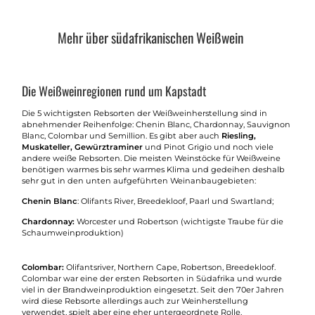
Mehr über südafrikanischen Weißwein
Die Weißweinregionen rund um Kapstadt
Die 5 wichtigsten Rebsorten der Weißweinherstellung sind in
abnehmender Reihenfolge: Chenin Blanc, Chardonnay, Sauvignon
Blanc, Colombar und Semillion. Es gibt aber auch
Riesling,
Muskateller, Gewürztraminer
und Pinot Grigio und noch viele
andere weiße Rebsorten. Die meisten Weinstöcke für Weißweine
benötigen warmes bis sehr warmes Klima und gedeihen deshalb
sehr gut in den unten aufgeführten Weinanbaugebieten:
Chenin Blanc
: Olifants River, Breedekloof, Paarl und Swartland;
Chardonnay:
Worcester und Robertson (wichtigste Traube für die
Schaumweinproduktion)
Colombar:
Olifantsriver, Northern Cape, Robertson, Breedekloof.
Colombar war eine der ersten Rebsorten in Südafrika und wurde
viel in der Brandweinproduktion eingesetzt. Seit den 70er Jahren
wird diese Rebsorte allerdings auch zur Weinherstellung
verwendet, spielt aber eine eher untergeordnete Rolle.