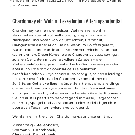
Mandelaromen. Wenn zusätzlich noch im Holzfass gereift, Vanille
und Röstaromen.
Chardonnay ein Wein mit exzellentem Alterungspotential
Chardonnay kennen die meisten Weinkenner wohl im
Barriquefass ausgebaut. Vollmundig, lang anhaltender
Nachgang und Noten von Zitrusfrüchten, Grapefruit,
Orangenschale aber auch Kreide. Wenn im Holzfass gereift,
Butterscotch und Vanille auch Spuren von Brioche kann man
wahrnehmen. Dieser Körperreiche Chardonnay passt sehr gut
zu allen Gerichten mit gehaltvolleren Zutaten – wie
Pfeffersteak-Soßen, geräucherter Lachs, Gemüselasagne oder
aber auch Ente mit Zitronensauce. Die beliebten
südafrikanischen Currys passen auch sehr gut, sollten allerdings
nicht zu scharf sein, da der Chardonnay sonst, durch die
Schärfe, an Gehalt verlieren würde. Sehr trendy sind allerdings
die neuen Chardonnays – ohne Holzkontakt. Sehr viel feiner,
spritziger und leicht, mit einer erfrischenden Palette. Probieren
Sie ihn aus! Er paart sich hervorragend mit Käse, Eiergerichten,
Schrimps, Spargel und Artischocken. Leichte Fleischgerichte
aber auch Pasta harmonieren hervorragend.
Weinfarmen mit leichten Chardonnays aus unserem Shop:
Rustenberg - Stellenbosch,
Chamonix - Franschhoek,
Glenwood - Franschhoek,