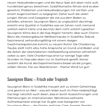
neuen Herausforderungen und die Natur lässt sich eben nicht aufs
hundertstel genau berechnen. Südafrikanische Winzer sind es aber
gewohnt, Problemen und Herausforderungen mit viel Elan und
einem Augenzwinkern zu begegnen. Daher auch die vielen
jungen Winzer und Garagisten die wie aus dem Boden zu
schießen, scheinen. Sauvignon Blanc, so unglaublich das klingt,
erreicht eine Qualität in Südafrika was vor Jahren noch niemand
wirklich erahnt hätte und das trotz dem nicht wirklich typischen
Sauvignon Klima das in der Kap Region herrscht. Aber auch Chenin
Blanc die meistangebaute Weißweintraube in Südafrika. Robust,
faszinierend, verhandlungsfähig mit einem riesigen
Geschmackspotenzial kommt zu neuem Ruhm. Die Chardonnay
Traube, stellt nicht allzu hohe Ansprüche an Grund und Boden und
die Zeiten der übertriebenen Holzfassreifung scheinen allmählich
vorbei zu sein. Viele Chardonnays sind nur wenige Tage oder
Stunden im Fass oder eben nur im Stahltank gereift. Keiner
versteht die Kunst des Experimentierens besser als die jungen,
wilden Winzer. Frei von Restriktionen – frischer Wind tut gut!
Sauvignon Blanc – Frisch oder Tropisch
Sauvignon Blanc in Südafrika mausert sich zu einem Geheimtipp
und gewinnt an Wert – was sich leider auch im Preis niederschlägt.
Das liegt natürlich auch daran, dass er durch Auszeichnungen und
Prämierungen an internationalen Weinshows weltweite
Aufmerksamkeit erlangt hat. Es gibt zwei Kategorien von
Sauvignon Blanc – der Frische, spritzige: Grass, Spargel, Paprika,