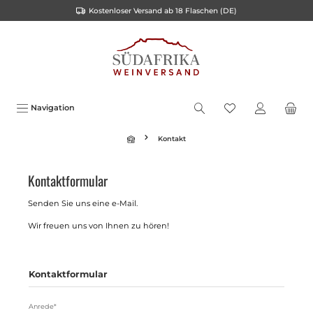
Kostenloser Versand ab 18 Flaschen (DE)
alt springen
Navigation
Kontakt
Kontaktformular
Senden Sie uns eine e-Mail.
Wir freuen uns von Ihnen zu hören!
Kontaktformular
Anrede*