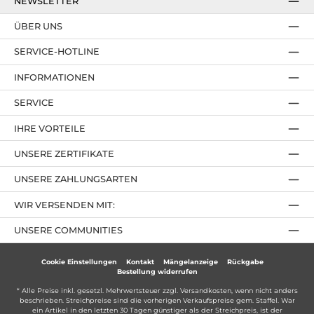
NEWSLETTER
ÜBER UNS
SERVICE-HOTLINE
INFORMATIONEN
SERVICE
IHRE VORTEILE
UNSERE ZERTIFIKATE
UNSERE ZAHLUNGSARTEN
WIR VERSENDEN MIT:
UNSERE COMMUNITIES
Cookie Einstellungen
Kontakt
Mängelanzeige
Rückgabe
Bestellung widerrufen
* Alle Preise inkl. gesetzl. Mehrwertsteuer zzgl.
Versandkosten
, wenn nicht anders
beschrieben. Streichpreise sind die vorherigen Verkaufspreise gem. Staffel. War
ein Artikel in den letzten 30 Tagen günstiger als der Streichpreis, ist der