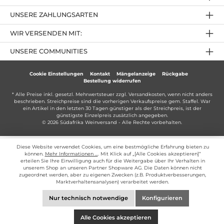
UNSERE ZAHLUNGSARTEN
WIR VERSENDEN MIT:
UNSERE COMMUNITIES
Cookie Einstellungen
Kontakt
Mängelanzeige
Rückgabe
Bestellung widerrufen
* Alle Preise inkl. gesetzl. Mehrwertsteuer zzgl.
Versandkosten
, wenn nicht anders
beschrieben. Streichpreise sind die vorherigen Verkaufspreise gem. Staffel. War
ein Artikel in den letzten 30 Tagen günstiger als der Streichpreis, ist der
günstigste Einzelpreis zusätzlich angegeben.
© 2026 Südafrika Weinversand - Alle Rechte vorbehalten.
Diese Website verwendet Cookies, um eine bestmögliche Erfahrung bieten zu
können.
Mehr Informationen ...
. Mit Klick auf „[Alle Cookies akzeptieren]“
erteilen Sie Ihre Einwilligung auch für die Weitergabe über Ihr Verhalten in
unserem Shop an unseren Partner Shopware AG. Die Daten können nicht
zugeordnet werden, aber zu eigenen Zwecken (z.B. Produktverbesserungen,
Marktverhaltensanalysen) verarbeitet werden.
Nur technisch notwendige
Konfigurieren
Alle Cookies akzeptieren