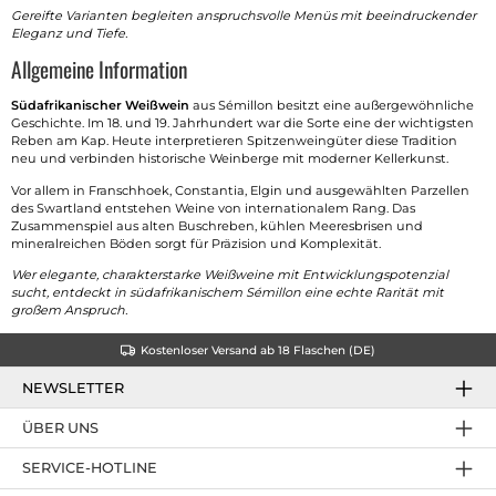
Gereifte Varianten begleiten anspruchsvolle Menüs mit beeindruckender
Eleganz und Tiefe.
Allgemeine Information
Südafrikanischer Weißwein
aus Sémillon besitzt eine außergewöhnliche
Geschichte. Im 18. und 19. Jahrhundert war die Sorte eine der wichtigsten
Reben am Kap. Heute interpretieren Spitzenweingüter diese Tradition
neu und verbinden historische Weinberge mit moderner Kellerkunst.
Vor allem in Franschhoek, Constantia, Elgin und ausgewählten Parzellen
des Swartland entstehen Weine von internationalem Rang. Das
Zusammenspiel aus alten Buschreben, kühlen Meeresbrisen und
mineralreichen Böden sorgt für Präzision und Komplexität.
Wer elegante, charakterstarke Weißweine mit Entwicklungspotenzial
sucht, entdeckt in südafrikanischem Sémillon eine echte Rarität mit
großem Anspruch.
Kostenloser Versand ab 18 Flaschen (DE)
NEWSLETTER
ÜBER UNS
SERVICE-HOTLINE