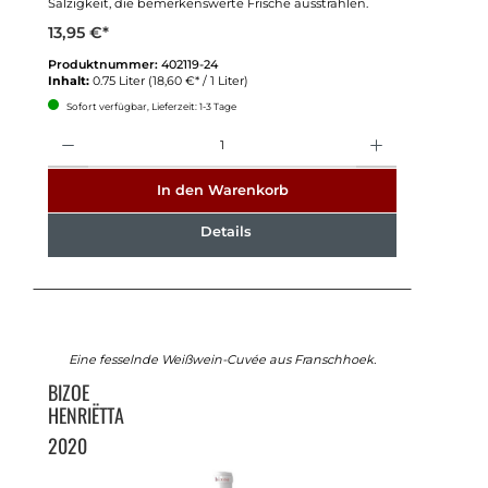
Salzigkeit, die bemerkenswerte Frische ausstrahlen.
13,95 €*
Produktnummer:
402119-24
Inhalt:
0.75 Liter
(18,60 €* / 1 Liter)
Sofort verfügbar, Lieferzeit: 1-3 Tage
Anzahl
In den Warenkorb
Details
Eine fesselnde Weißwein-Cuvée aus Franschhoek.
BIZOE
HENRIËTTA
2020