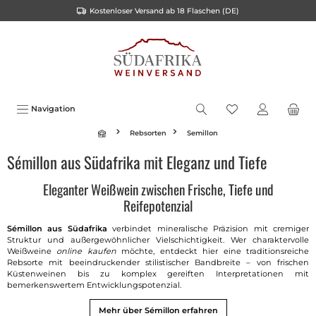
Kostenloser Versand ab 18 Flaschen (DE)
inhalt springen
Navigation
Rebsorten
Semillon
Sémillon aus Südafrika mit Eleganz und Tiefe
Eleganter Weißwein zwischen Frische, Tiefe und
Reifepotenzial
Sémillon aus Südafrika
verbindet mineralische Präzision mit cremiger
Struktur und außergewöhnlicher Vielschichtigkeit. Wer charaktervolle
Weißweine
online kaufen
möchte, entdeckt hier eine traditionsreiche
Rebsorte mit beeindruckender stilistischer Bandbreite – von frischen
Küstenweinen bis zu komplex gereiften Interpretationen mit
bemerkenswertem Entwicklungspotenzial.
Mehr über Sémillon erfahren