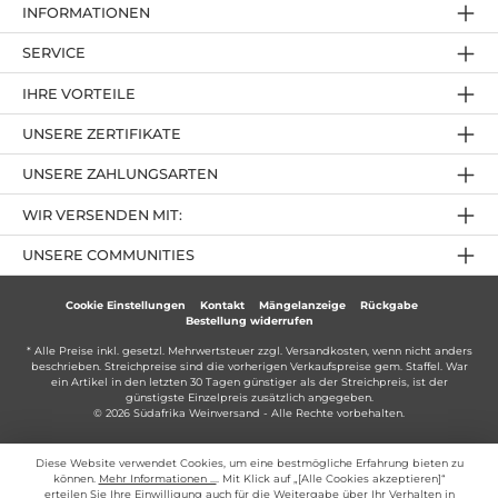
INFORMATIONEN
SERVICE
IHRE VORTEILE
UNSERE ZERTIFIKATE
UNSERE ZAHLUNGSARTEN
WIR VERSENDEN MIT:
UNSERE COMMUNITIES
Cookie Einstellungen
Kontakt
Mängelanzeige
Rückgabe
Bestellung widerrufen
* Alle Preise inkl. gesetzl. Mehrwertsteuer zzgl.
Versandkosten
, wenn nicht anders
beschrieben. Streichpreise sind die vorherigen Verkaufspreise gem. Staffel. War
ein Artikel in den letzten 30 Tagen günstiger als der Streichpreis, ist der
günstigste Einzelpreis zusätzlich angegeben.
© 2026 Südafrika Weinversand - Alle Rechte vorbehalten.
Diese Website verwendet Cookies, um eine bestmögliche Erfahrung bieten zu
können.
Mehr Informationen ...
. Mit Klick auf „[Alle Cookies akzeptieren]“
erteilen Sie Ihre Einwilligung auch für die Weitergabe über Ihr Verhalten in