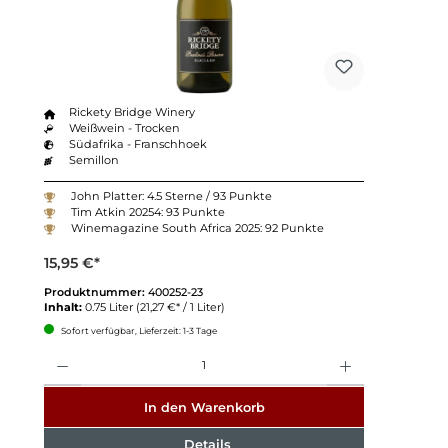
Rickety Bridge Winery
Weißwein - Trocken
Südafrika - Franschhoek
Semillon
John Platter: 4.5 Sterne / 93 Punkte
Tim Atkin 20254: 93 Punkte
Winemagazine South Africa 2025: 92 Punkte
15,95 €*
Produktnummer:
400252-23
Inhalt:
0.75 Liter
(21,27 €* / 1 Liter)
Sofort verfügbar, Lieferzeit: 1-3 Tage
Anzahl
In den Warenkorb
Details