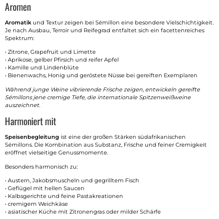
Aromen
Aromatik
und Textur zeigen bei Sémillon eine besondere Vielschichtigkeit.
Je nach Ausbau, Terroir und Reifegrad entfaltet sich ein facettenreiches
Spektrum:
• Zitrone, Grapefruit und Limette
• Aprikose, gelber Pfirsich und reifer Apfel
• Kamille und Lindenblüte
• Bienenwachs, Honig und geröstete Nüsse bei gereiften Exemplaren
Während junge Weine vibrierende Frische zeigen, entwickeln gereifte
Sémillons jene cremige Tiefe, die internationale Spitzenweißweine
auszeichnet.
Harmoniert mit
Speisenbegleitung
ist eine der großen Stärken südafrikanischen
Sémillons. Die Kombination aus Substanz, Frische und feiner Cremigkeit
eröffnet vielseitige Genussmomente.
Besonders harmonisch zu:
• Austern, Jakobsmuscheln und gegrilltem Fisch
• Geflügel mit hellen Saucen
• Kalbsgerichte und feine Pastakreationen
• cremigem Weichkäse
• asiatischer Küche mit Zitronengras oder milder Schärfe