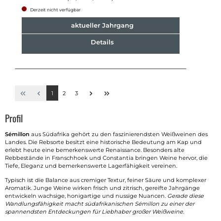
Derzeit nicht verfügbar
aktueller Jahrgang
Details
1
2
3
Profil
Sémillon
aus Südafrika gehört zu den faszinierendsten Weißweinen des
Landes. Die Rebsorte besitzt eine historische Bedeutung am Kap und
erlebt heute eine bemerkenswerte Renaissance. Besonders alte
Rebbestände in Franschhoek und Constantia bringen Weine hervor, die
Tiefe, Eleganz und bemerkenswerte Lagerfähigkeit vereinen.
Typisch ist die Balance aus cremiger Textur, feiner Säure und komplexer
Aromatik. Junge Weine wirken frisch und zitrisch, gereifte Jahrgänge
entwickeln wachsige, honigartige und nussige Nuancen.
Gerade diese
Wandlungsfähigkeit macht südafrikanischen Sémillon zu einer der
spannendsten Entdeckungen für Liebhaber großer Weißweine.