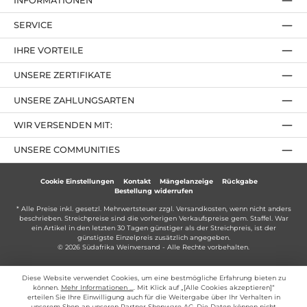
INFORMATIONEN
SERVICE
IHRE VORTEILE
UNSERE ZERTIFIKATE
UNSERE ZAHLUNGSARTEN
WIR VERSENDEN MIT:
UNSERE COMMUNITIES
Cookie Einstellungen
Kontakt
Mängelanzeige
Rückgabe
Bestellung widerrufen
* Alle Preise inkl. gesetzl. Mehrwertsteuer zzgl.
Versandkosten
, wenn nicht anders
beschrieben. Streichpreise sind die vorherigen Verkaufspreise gem. Staffel. War
ein Artikel in den letzten 30 Tagen günstiger als der Streichpreis, ist der
günstigste Einzelpreis zusätzlich angegeben.
© 2026 Südafrika Weinversand - Alle Rechte vorbehalten.
Diese Website verwendet Cookies, um eine bestmögliche Erfahrung bieten zu
können.
Mehr Informationen ...
. Mit Klick auf „[Alle Cookies akzeptieren]“
erteilen Sie Ihre Einwilligung auch für die Weitergabe über Ihr Verhalten in
unserem Shop an unseren Partner Shopware AG. Die Daten können nicht