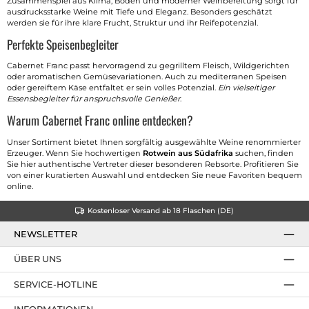
Zusammenspiel aus Klima, Böden und moderner Weinbereitung sorgt für
ausdrucksstarke Weine mit Tiefe und Eleganz. Besonders geschätzt
werden sie für ihre klare Frucht, Struktur und ihr Reifepotenzial.
Perfekte Speisenbegleiter
Cabernet Franc passt hervorragend zu gegrilltem Fleisch, Wildgerichten
oder aromatischen Gemüsevariationen. Auch zu mediterranen Speisen
oder gereiftem Käse entfaltet er sein volles Potenzial.
Ein vielseitiger
Essensbegleiter für anspruchsvolle Genießer
.
Warum Cabernet Franc online entdecken?
Unser Sortiment bietet Ihnen sorgfältig ausgewählte Weine renommierter
Erzeuger. Wenn Sie hochwertigen
Rotwein aus Südafrika
suchen, finden
Sie hier authentische Vertreter dieser besonderen Rebsorte. Profitieren Sie
von einer kuratierten Auswahl und entdecken Sie neue Favoriten bequem
online.
Kostenloser Versand ab 18 Flaschen (DE)
NEWSLETTER
ÜBER UNS
SERVICE-HOTLINE