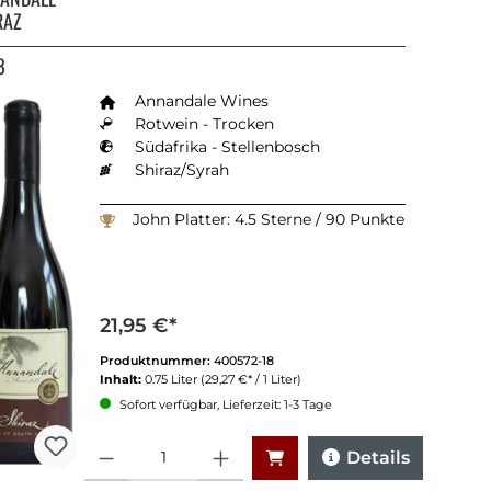
RAZ
8
Annandale Wines
Rotwein - Trocken
Südafrika - Stellenbosch
Shiraz/Syrah
John Platter: 4.5 Sterne / 90 Punkte
21,95 €*
Produktnummer:
400572-18
Inhalt:
0.75 Liter
(29,27 €* / 1 Liter)
Sofort verfügbar, Lieferzeit: 1-3 Tage
Anzahl
Details