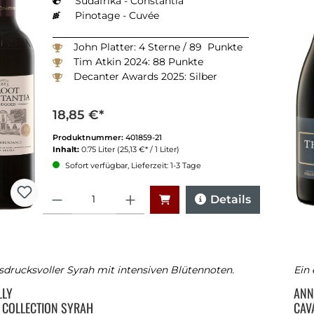
Südafrika - Constantia
Pinotage - Cuvée
John Platter: 4 Sterne / 89 Punkte
Tim Atkin 2024: 88 Punkte
Decanter Awards 2025: Silber
18,85 €*
Produktnummer:
401859-21
Inhalt:
0.75 Liter
(25,13 €* / 1 Liter)
Sofort verfügbar, Lieferzeit: 1-3 Tage
Anzahl
Details
sdrucksvoller Syrah mit intensiven Blütennoten.
Ein 
LLY
ANN
 COLLECTION SYRAH
CAV