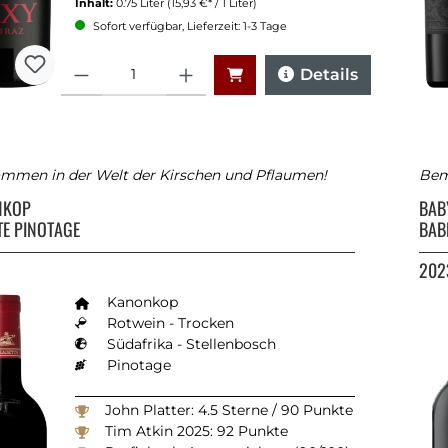
Inhalt:
0.75 Liter
(15,93 €* / 1 Liter)
Sofort verfügbar, Lieferzeit: 1-3 Tage
Anzahl
Details
ommen in der Welt der Kirschen und Pflaumen!
Bem
NKOP
BAB
TE PINOTAGE
BAB
202
Kanonkop
Rotwein - Trocken
Südafrika - Stellenbosch
Pinotage
John Platter: 4.5 Sterne / 90 Punkte
Tim Atkin 2025: 92 Punkte