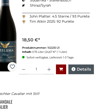
Südafrika - Stellenbosch
Shiraz/Syrah
John Platter: 4.5 Sterne / 93 Punkte
Tim Atkin 2025: 92 Punkte
18,50 €*
Produktnummer:
102230-21
Inhalt:
0.75 Liter
(24,67 €* / 1 Liter)
Sofort verfügbar, Lieferzeit: 1-3 Tage
Anzahl
Details
echter Cavalier mit Stil!
ANDALE
ALIER