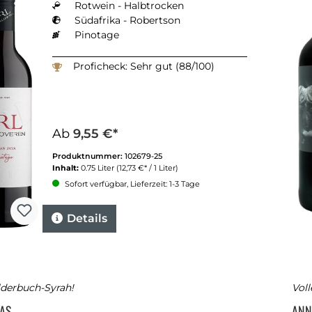
Rotwein - Halbtrocken
Südafrika - Robertson
Pinotage
Proficheck: Sehr gut (88/100)
Ab
9,55 €*
Produktnummer:
102679-25
Inhalt:
0.75 Liter
(12,73 €* / 1 Liter)
Sofort verfügbar, Lieferzeit: 1-3 Tage
Details
lderbuch-Syrah!
Voll
EAS
ANN