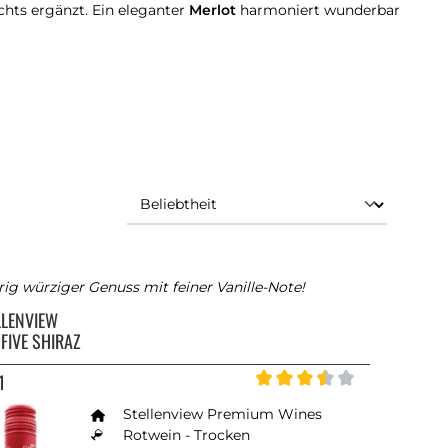
chts ergänzt. Ein eleganter
Merlot
harmoniert wunderbar
ig würziger Genuss mit feiner Vanille-Note!
LLENVIEW
FIVE SHIRAZ
1
Durchschnittliche Bewertun
Stellenview Premium Wines
von 4.2 von 5 Sternen
Rotwein - Trocken