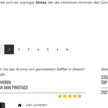
net sich ein würziger
Shiraz
, der die intensiven Aromen des Geri
.
1
2
3
4
5
n Sie das Aroma von geröstetem Kaffee in diesem
Beer
ge.
STE
OVEREN
TOP 
AN JAVA PINOTAGE
202
Durchschnittliche Bewertung 
Van Loveren