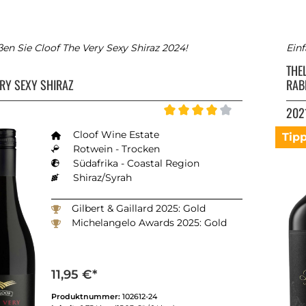
en Sie Cloof The Very Sexy Shiraz 2024!
Einf
F
THE
ERY SEXY SHIRAZ
RAB
202
Durchschnittliche Bewertung
Cloof Wine Estate
Tip
Rotwein - Trocken
Südafrika - Coastal Region
Shiraz/Syrah
Gilbert & Gaillard 2025: Gold
Michelangelo Awards 2025: Gold
11,95 €*
Produktnummer:
102612-24