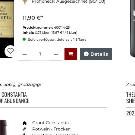
Proficheck: Ausgezeichnet (90/100)
11,90 €*
Produktnummer:
400114-23
Inhalt:
0.75 Liter
(15,87 €* / 1 Liter)
Sofort verfügbar, Lieferzeit: 1-3 Tage
Anzahl
Details
g, üppig, großzügig!
Aro
 CONSTANTIA
THE
OF ABUNDANCE
SHI
202
Groot Constantia
Rotwein - Trocken