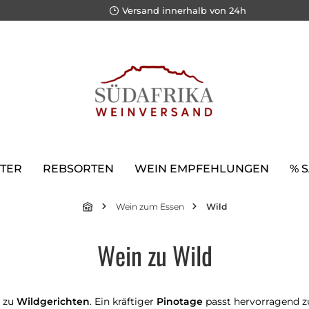
Versand innerhalb von 24h
TER
REBSORTEN
WEIN EMPFEHLUNGEN
% 
Wein zum Essen
Wild
Wein zu Wild
g zu
Wildgerichten
. Ein kräftiger
Pinotage
passt hervorragend zu