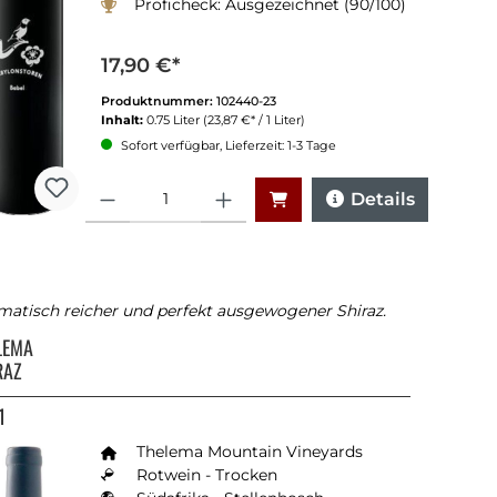
Proficheck: Ausgezeichnet (90/100)
17,90 €*
Produktnummer:
102440-23
Inhalt:
0.75 Liter
(23,87 €* / 1 Liter)
Sofort verfügbar, Lieferzeit: 1-3 Tage
Anzahl
Details
matisch reicher und perfekt ausgewogener Shiraz.
LEMA
RAZ
1
Thelema Mountain Vineyards
Rotwein - Trocken