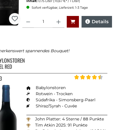
Inhalt:
0.75 Liter
(70,67 €* / 1 Liter)
Sofort verfügbar, Lieferzeit: 1-3 Tage
Anzahl
Details
erkenswert spannendes Bouquet!
YLONSTOREN
EL RED
3
Durchschnittliche Bewertun
Babylonstoren
Rotwein - Trocken
Südafrika - Simonsberg-Paarl
Shiraz/Syrah - Cuvée
John Platter: 4 Sterne / 88 Punkte
Tim Atkin 2025: 91 Punkte