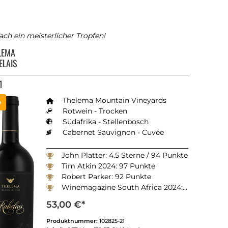
ach ein meisterlicher Tropfen!
LEMA
ELAIS
1
 von 4 von 5 Sternen
Thelema Mountain Vineyards
p
Rotwein - Trocken
Südafrika - Stellenbosch
Cabernet Sauvignon - Cuvée
John Platter: 4.5 Sterne / 94 Punkte
Tim Atkin 2024: 97 Punkte
Robert Parker: 92 Punkte
Winemagazine South Africa 2024: 95 Punkte
53,00 €*
Produktnummer:
102825-21