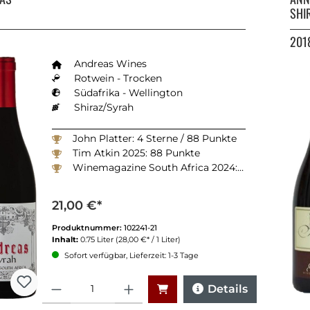
H
SHI
201
Andreas Wines
Rotwein - Trocken
Südafrika - Wellington
Shiraz/Syrah
John Platter: 4 Sterne / 88 Punkte
Tim Atkin 2025: 88 Punkte
Winemagazine South Africa 2024: 91 Punkte
21,00 €*
Produktnummer:
102241-21
Inhalt:
0.75 Liter
(28,00 €* / 1 Liter)
Sofort verfügbar, Lieferzeit: 1-3 Tage
Anzahl
Details