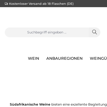
Kostenloser Versand ab 18 Flaschen (DE)
e springen
Zur Hauptnavigation springen
WEIN
ANBAUREGIONEN
WEINGÜ
Südafrikanische Weine
bieten eine exzellente Begleitun