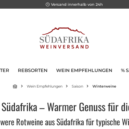
Versand innerhalb von 24h
TER
REBSORTEN
WEIN EMPFEHLUNGEN
% 
Wein Empfehlungen
Saison
Winterweine
Südafrika – Warmer Genuss für die
hwere Rotweine aus Südafrika für typische W