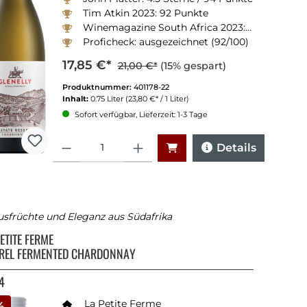
Tim Atkin 2023: 92 Punkte
Winemagazine South Africa 2023: 90 Punkte
Proficheck: ausgezeichnet (92/100)
17,85 €*
21,00 €*
(15% gespart)
Produktnummer:
401178-22
Inhalt:
0.75 Liter
(23,80 €* / 1 Liter)
Sofort verfügbar, Lieferzeit: 1-3 Tage
Anzahl
Details
usfrüchte und Eleganz aus Südafrika
PETITE FERME
REL FERMENTED CHARDONNAY
4
La Petite Ferme
%