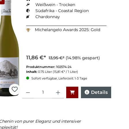
Weißwein - Trocken
Südafrika - Coastal Region
Chardonnay
Michelangelo Awards 2025: Gold
11,86 €*
13,95 €*
(14.98% gespart)
Produktnummer:
102574-24
Inhalt:
0.75 Liter
(15,81 €* / 1 Liter)
Sofort verfügbar, Lieferzeit: 1-3 Tage
Anzahl
Details
Chenin von purer Eleganz und intensiver
plexität!