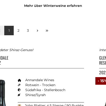
Mehr über Winterweine erfahren
1
2
3
deter Shiraz-Genuss!
Inte
NDALE
GLE
Z
RES
202
Annandale Wines
- 15
Rotwein - Trocken
Südafrika - Stellenbosch
Shiraz/Syrah
John Platter: 4.5 Sterne / 90 Punkte