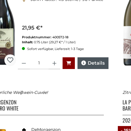
21,95 €*
Produktnummer:
400572-18
Inhalt:
0.75 Liter
(29,27 €* / 1 Liter)
Sofort verfügbar, Lieferzeit: 1-3 Tage
Anzahl
Details
rliche Weiβwein-Cuvée!
Zitr
RGENZON
LA 
RO WHITE
BAR
202
DeMorgenzon
- 15