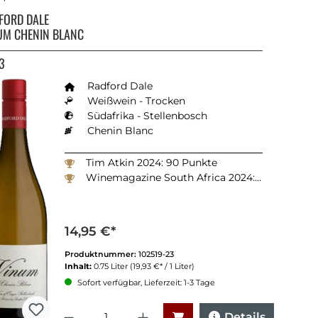
FORD DALE
UM CHENIN BLANC
3
Radford Dale
Weißwein - Trocken
Südafrika - Stellenbosch
Chenin Blanc
Tim Atkin 2024: 90 Punkte
Winemagazine South Africa 2024: 94 Punkte
14,95 €*
Produktnummer:
102519-23
Inhalt:
0.75 Liter
(19,93 €* / 1 Liter)
Sofort verfügbar, Lieferzeit: 1-3 Tage
Anzahl
Details