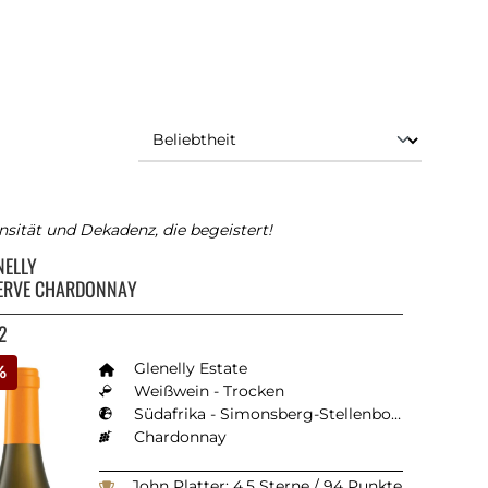
nsität und Dekadenz, die begeistert!
NELLY
ERVE CHARDONNAY
2
Glenelly Estate
%
Weißwein - Trocken
Südafrika - Simonsberg-Stellenbosch
Chardonnay
John Platter: 4.5 Sterne / 94 Punkte