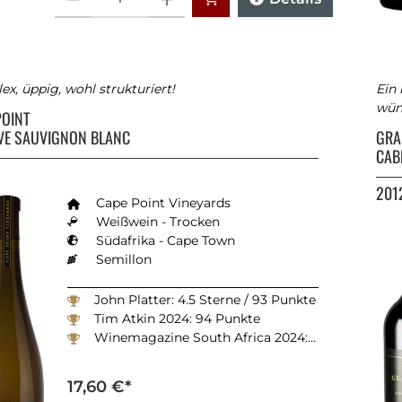
x, üppig, wohl strukturiert!
Ein 
wün
POINT
VE SAUVIGNON BLANC
GRA
CAB
201
Cape Point Vineyards
Weißwein - Trocken
Südafrika - Cape Town
Semillon
John Platter: 4.5 Sterne / 93 Punkte
Tim Atkin 2024: 94 Punkte
Winemagazine South Africa 2024: 91 Punkte
17,60 €*