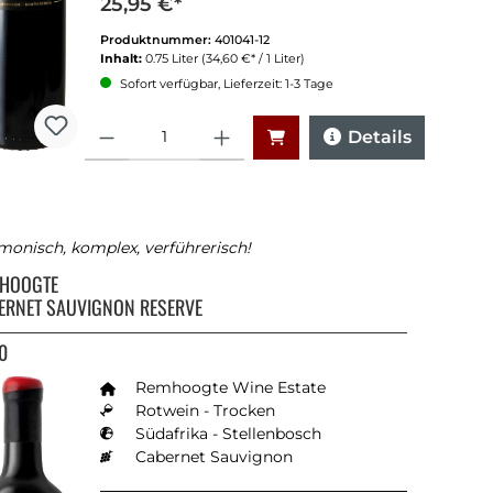
25,95 €*
Produktnummer:
401041-12
Inhalt:
0.75 Liter
(34,60 €* / 1 Liter)
Sofort verfügbar, Lieferzeit: 1-3 Tage
Anzahl
Details
onisch, komplex, verführerisch!
HOOGTE
ERNET SAUVIGNON RESERVE
0
Remhoogte Wine Estate
Rotwein - Trocken
Südafrika - Stellenbosch
Cabernet Sauvignon