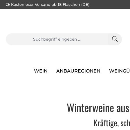
Kostenloser Versand ab 18 Flaschen (DE)
e springen
Zur Hauptnavigation springen
WEIN
ANBAUREGIONEN
WEINGÜ
Winterweine aus 
Kräftige, sc