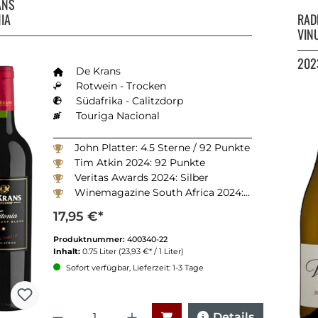
ANS
IA
RAD
VIN
202
De Krans
Rotwein - Trocken
Südafrika - Calitzdorp
Touriga Nacional
John Platter: 4.5 Sterne / 92 Punkte
Tim Atkin 2024: 92 Punkte
Veritas Awards 2024: Silber
Winemagazine South Africa 2024: 90 Punkte
17,95 €*
Produktnummer:
400340-22
Inhalt:
0.75 Liter
(23,93 €* / 1 Liter)
Sofort verfügbar, Lieferzeit: 1-3 Tage
Anzahl
Details