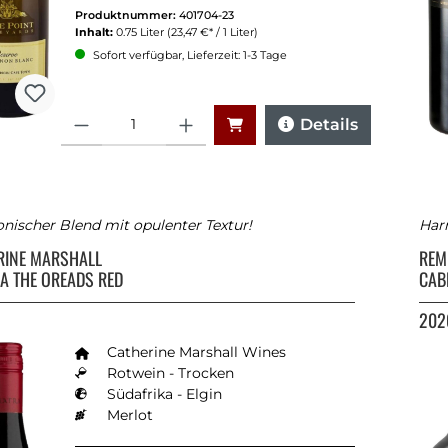
Produktnummer:
401704-23
Inhalt:
0.75 Liter
(23,47 €* / 1 Liter)
Sofort verfügbar, Lieferzeit: 1-3 Tage
Anzahl
Details
ischer Blend mit opulenter Textur!
Harm
RINE MARSHALL
REM
A THE OREADS RED
CAB
202
Catherine Marshall Wines
Rotwein - Trocken
Südafrika - Elgin
Merlot