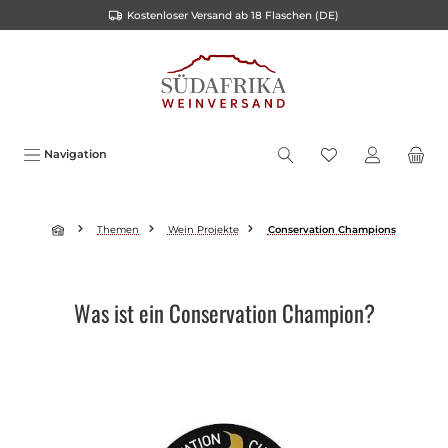
Kostenloser Versand ab 18 Flaschen (DE)
inhalt springen
Navigation
Themen
Wein Projekte
Conservation Champions
Was ist ein Conservation Champion?