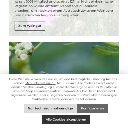
Ist seit 2009 Mitglied und schützt 127 ha. Nicht einheimische
Vegetation wurde entfernt, Renosterveld Korridore
angelegt, um Insekten einen Austausch zwischen Weinberg
und natürlicher Region zu ermöglichen.
Zum Weingut
Diese Website verwendet Cookies, um eine bestmögliche Erfahrung bieten zu
können.
Mehr Informationen ...
. Mit Klick auf „[Alle Cookies akzeptieren]“
erteilen Sie Ihre Einwilligung auch für die Weitergabe über Ihr Verhalten in
unserem Shop an unseren Partner Shopware AG. Die Daten können nicht
zugeordnet werden, aber zu eigenen Zwecken (z.B. Produktverbesserungen,
Marktverhaltensanalysen) verarbeitet werden.
Oldenburg, Stellenbosch
Nur technisch notwendige
Konfigurieren
Die Böden werden vielfältig begrünt und Pflug los
Alle Cookies akzeptieren
bewirtschaftet. Heimische Pflanzen und
Vegetationskorridore fördern die Bioversität und natürliche