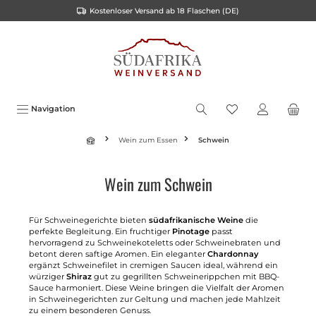
Kostenloser Versand ab 18 Flaschen (DE)
inhalt springen
Navigation
Wein zum Essen
Schwein
Wein zum Schwein
Für Schweinegerichte bieten
südafrikanische Weine
die
perfekte Begleitung. Ein fruchtiger
Pinotage
passt
hervorragend zu Schweinekoteletts oder Schweinebraten und
betont deren saftige Aromen. Ein eleganter
Chardonnay
ergänzt Schweinefilet in cremigen Saucen ideal, während ein
würziger
Shiraz
gut zu gegrillten Schweinerippchen mit BBQ-
Sauce harmoniert. Diese Weine bringen die Vielfalt der Aromen
in Schweinegerichten zur Geltung und machen jede Mahlzeit
zu einem besonderen Genuss.