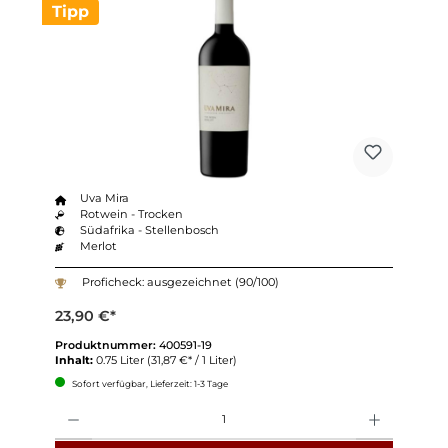
Tipp
Uva Mira
Rotwein - Trocken
Südafrika - Stellenbosch
Merlot
Proficheck: ausgezeichnet (90/100)
23,90 €*
Produktnummer:
400591-19
Inhalt:
0.75 Liter
(31,87 €* / 1 Liter)
Sofort verfügbar, Lieferzeit: 1-3 Tage
Anzahl