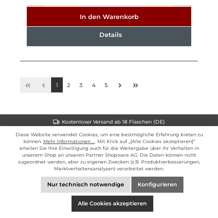
In den Warenkorb
Details
1
2
3
4
5
Kostenloser Versand ab 18 Flaschen (DE)
Diese Website verwendet Cookies, um eine bestmögliche Erfahrung bieten zu
NEWSLETTER
können.
Mehr Informationen ...
. Mit Klick auf „[Alle Cookies akzeptieren]“
erteilen Sie Ihre Einwilligung auch für die Weitergabe über Ihr Verhalten in
unserem Shop an unseren Partner Shopware AG. Die Daten können nicht
ÜBER UNS
zugeordnet werden, aber zu eigenen Zwecken (z.B. Produktverbesserungen,
Marktverhaltensanalysen) verarbeitet werden.
SERVICE-HOTLINE
Nur technisch notwendige
Konfigurieren
INFORMATIONEN
Alle Cookies akzeptieren
SERVICE