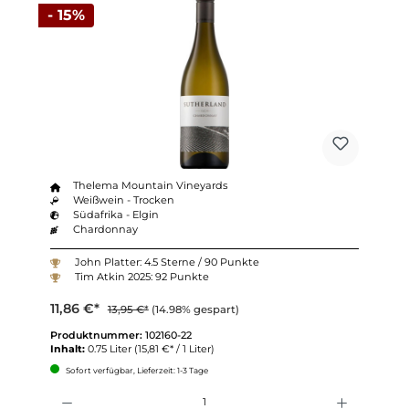
- 15%
Thelema Mountain Vineyards
Weißwein - Trocken
Südafrika - Elgin
Chardonnay
John Platter: 4.5 Sterne / 90 Punkte
Tim Atkin 2025: 92 Punkte
11,86 €*
13,95 €*
(14.98% gespart)
Produktnummer:
102160-22
Inhalt:
0.75 Liter
(15,81 €* / 1 Liter)
Sofort verfügbar, Lieferzeit: 1-3 Tage
Anzahl