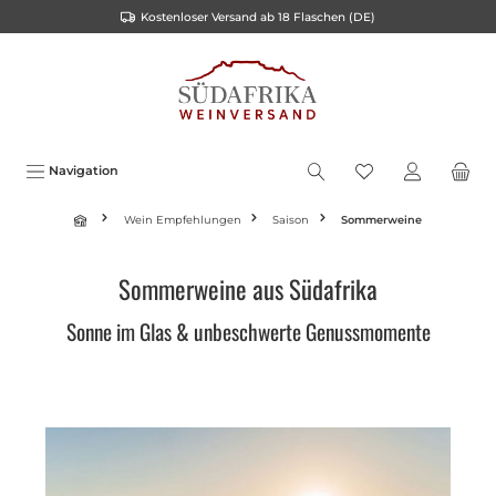
Kostenloser Versand ab 18 Flaschen (DE)
alt springen
Navigation
Wein Empfehlungen
Saison
Sommerweine
Sommerweine aus Südafrika
Sonne im Glas & unbeschwerte Genussmomente