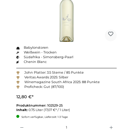
Babylonstoren
Weißwein - Trocken
Südafrika - Simonsberg-Paarl
Chenin Blanc
John Platter: 3.5 Sterne / 85 Punkte
Veritas Awards 2025: Silber
Winemagazine South Africa 2025: 88 Punkte
Proficheck: Gut (87/100)
12,80 €*
Produktnummer:
102529-25
Inhalt:
0.75 Liter
(17,07 €* / 1 Liter)
Sofort verfügbar, Lieferzeit: 1-3 Tage
Anzahl