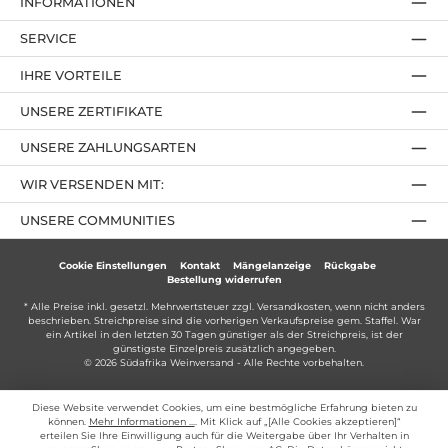
INFORMATIONEN
SERVICE
IHRE VORTEILE
UNSERE ZERTIFIKATE
UNSERE ZAHLUNGSARTEN
WIR VERSENDEN MIT:
UNSERE COMMUNITIES
Cookie Einstellungen
Kontakt
Mängelanzeige
Rückgabe
Bestellung widerrufen
* Alle Preise inkl. gesetzl. Mehrwertsteuer zzgl.
Versandkosten
, wenn nicht anders
beschrieben. Streichpreise sind die vorherigen Verkaufspreise gem. Staffel. War
ein Artikel in den letzten 30 Tagen günstiger als der Streichpreis, ist der
günstigste Einzelpreis zusätzlich angegeben.
© 2026 Südafrika Weinversand - Alle Rechte vorbehalten.
Diese Website verwendet Cookies, um eine bestmögliche Erfahrung bieten zu
können.
Mehr Informationen ...
. Mit Klick auf „[Alle Cookies akzeptieren]“
erteilen Sie Ihre Einwilligung auch für die Weitergabe über Ihr Verhalten in