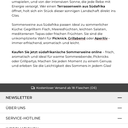
umspielen, und von der intensiven Sonne, die jede Rebe mit
Energie versorgt. Wer einen
Terrassenwein aus Südafrika
öffnet, holt sich ein Stück dieser sonnigen Landschaft direkt ins
Glas.
Sommerweine aus Südafrika passen ideal zu sommerlicher
Küche: Gegrilltem Fisch, Meeresfrüchten, leichten Salaten,
mediterranen Tapas oder frischen Früchten. Sie sind die
unkomplizierte Wahl für
Picknick
,
Grillabend
oder
Aperitiv
–
immer erfrischend, aromatisch und leicht.
Kaufen Sie jetzt südafrikanische Sommerweine online
– frisch,
aromatisch und ideal für warme Sommerabende, Picknicks
oder Grillpartys. Machen Sie jeden Moment zu einem Genuss
und erleben Sie die Leichtigkeit des Sommers in jedem Glas!
Kostenloser Versand ab 18 Flaschen (DE)
NEWSLETTER
ÜBER UNS
SERVICE-HOTLINE