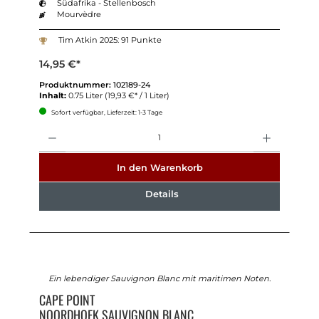
Südafrika - Stellenbosch
Mourvèdre
Tim Atkin 2025: 91 Punkte
14,95 €*
Produktnummer:
102189-24
Inhalt:
0.75 Liter
(19,93 €* / 1 Liter)
Sofort verfügbar, Lieferzeit: 1-3 Tage
Anzahl
In den Warenkorb
Details
Ein lebendiger Sauvignon Blanc mit maritimen Noten.
CAPE POINT
NOORDHOEK SAUVIGNON BLANC