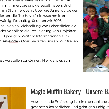
ität der Weine, waren es schon immer die
mit Ihnen, die uns gefesselt haben. Und
en im Sturm erobern. Über die Jahre wurde der
gierten, die "No Haves" einzusetzen immer
enwärtig. Deshalb gründeten wir 2005
nien e.V. Zielstellung von Lebenslinien e.V.
der vor allem die Realisierung von Projekten
 5-8 jährigen. Weitere Informationen zum
nien-ev.de
- Oder Sie rufen uns an. Wir freuen
est vorstellen zu können. Hier geht es zum
Magic Muffin Bakery - Unsere B
Ausreichende Ernährung ist ein menschliche
gesamten körperlichen und geistigen Fähigke