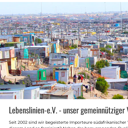
Lebenslinien-e.V. - unser gemeinnütziger 
Seit 2002 sind wir begeisterte Importeure südafrikanischer