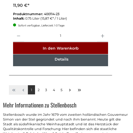
11,90 €*
Produktnummer:
400114-23
Inhalt:
0.75 Liter
(15,87 €* / 1 Liter)
Sofort verfügbar, Lieferzeit: 1-3 Tage
Anzahl
In den Warenkorb
Details
1
2
3
4
5
Mehr Informationen zu Stellenbosch
Stellenbosch wurde im Jahr 1679 vom zweiten holländischen Gouverneur
Simon van der Stel gegründet und nach ihm benannt. Heute gilt die
Stadt als südafrikanische Weinhauptstadt und ist das Herzstück der
Qualitätskontrolle und Forschung: Hier befinden sich die staatliche