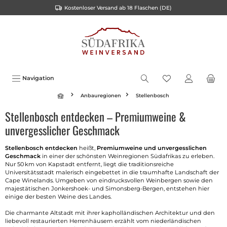
Kostenloser Versand ab 18 Flaschen (DE)
inhalt springen
Navigation
Anbauregionen
Stellenbosch
Stellenbosch entdecken – Premiumweine &
unvergesslicher Geschmack
Stellenbosch entdecken
heißt,
Premiumweine und unvergesslichen
Geschmack
in einer der schönsten Weinregionen Südafrikas zu erleben.
Nur 50 km von Kapstadt entfernt, liegt die traditionsreiche
Universitätsstadt malerisch eingebettet in die traumhafte Landschaft der
Cape Winelands. Umgeben von eindrucksvollen Weinbergen sowie den
majestätischen Jonkershoek- und Simonsberg-Bergen, entstehen hier
einige der besten Weine des Landes.
Die charmante Altstadt mit ihrer kapholländischen Architektur und den
liebevoll restaurierten Herrenhäusern erzählt vom niederländischen