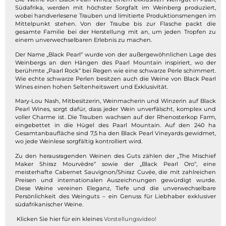
Südafrika, werden mit höchster Sorgfalt im Weinberg produziert,
wobei handverlesene Trauben und limitierte Produktionsmengen im
Mittelpunkt stehen. Von der Traube bis zur Flasche packt die
gesamte Familie bei der Herstellung mit an, um jeden Tropfen zu
einem unverwechselbaren Erlebnis zu machen.
Der Name „Black Pearl“ wurde von der außergewöhnlichen Lage des
Weinbergs an den Hängen des Paarl Mountain inspiriert, wo der
berühmte „Paarl Rock“ bei Regen wie eine schwarze Perle schimmert.
Wie echte schwarze Perlen besitzen auch die Weine von Black Pearl
Wines einen hohen Seltenheitswert und Exklusivität.
Mary-Lou Nash, Mitbesitzerin, Weinmacherin und Winzerin auf Black
Pearl Wines, sorgt dafür, dass jeder Wein unverfälscht, komplex und
voller Charme ist. Die Trauben wachsen auf der Rhenosterkop Farm,
eingebettet in die Hügel des Paarl Mountain. Auf den 240 ha
Gesamtanbaufläche sind 7,5 ha den Black Pearl Vineyards gewidmet,
wo jede Weinlese sorgfältig kontrolliert wird.
Zu den herausragenden Weinen des Guts zählen der „The Mischief
Maker Shiraz Mourvèdre“ sowie der „Black Pearl Oro“, eine
meisterhafte Cabernet Sauvignon/Shiraz Cuvée, die mit zahlreichen
Preisen und internationalen Auszeichnungen gewürdigt wurde.
Diese Weine vereinen Eleganz, Tiefe und die unverwechselbare
Persönlichkeit des Weinguts – ein Genuss für Liebhaber exklusiver
südafrikanischer Weine.
Klicken Sie hier für ein kleines
Vorstellungsvideo!