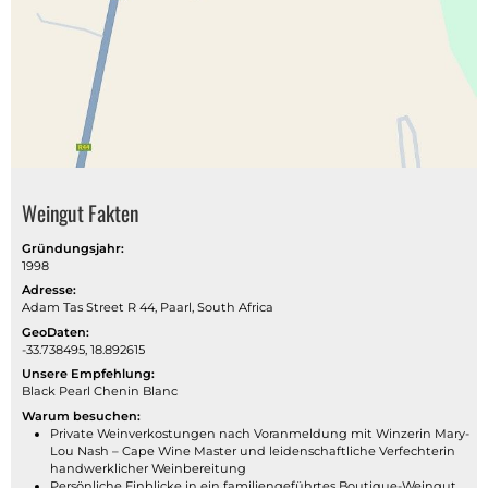
Weingut Fakten
Gründungsjahr:
1998
Adresse:
Adam Tas Street R 44, Paarl, South Africa
GeoDaten:
-33.738495, 18.892615
Unsere Empfehlung:
Black Pearl Chenin Blanc
Warum besuchen:
Private Weinverkostungen nach Voranmeldung mit Winzerin Mary-
Lou Nash – Cape Wine Master und leidenschaftliche Verfechterin
handwerklicher Weinbereitung
Persönliche Einblicke in ein familiengeführtes Boutique-Weingut,