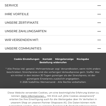
SERVICE
IHRE VORTEILE
UNSERE ZERTIFIKATE
UNSERE ZAHLUNGSARTEN
WIR VERSENDEN MIT:
UNSERE COMMUNITIES
Cookie Einstellungen
Kontakt
Mängelanzeige
Rückgabe
Bestellung widerrufen
* Alle Preise inkl. gesetzl. Mehrwertsteuer zzgl.
Versandkosten
, wenn nicht anders
beschrieben. Streichpreise sind die vorherigen Verkaufspreise gem. Staffel. War
ein Artikel in den letzten 30 Tagen günstiger als der Streichpreis, ist der
günstigste Einzelpreis zusätzlich angegeben.
© 2026 Südafrika Weinversand - Alle Rechte vorbehalten.
Diese Website verwendet Cookies, um eine bestmögliche Erfahrung bieten zu
können.
Mehr Informationen ...
. Mit Klick auf „[Alle Cookies akzeptieren]“
erteilen Sie Ihre Einwilligung auch für die Weitergabe über Ihr Verhalten in
unserem Shop an unseren Partner Shopware AG. Die Daten können nicht
zugeordnet werden, aber zu eigenen Zwecken (z.B. Produktverbesserungen,