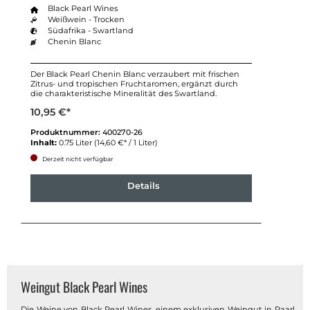
Black Pearl Wines
Weißwein - Trocken
Südafrika - Swartland
Chenin Blanc
Der Black Pearl Chenin Blanc verzaubert mit frischen
Zitrus- und tropischen Fruchtaromen, ergänzt durch
die charakteristische Mineralität des Swartland.
10,95 €*
Produktnummer:
400270-26
Inhalt:
0.75 Liter
(14,60 €* / 1 Liter)
Derzeit nicht verfügbar
Details
Weingut Black Pearl Wines
Die Weine von Black Pearl Wines, einem exklusiven Weingut in Paarl,