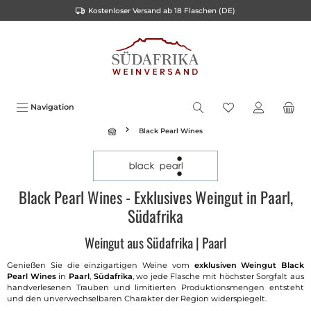
Kostenloser Versand ab 18 Flaschen (DE)
alt springen
Navigation
Black Pearl Wines
Black Pearl Wines - Exklusives Weingut in Paarl,
Südafrika
Weingut aus Südafrika | Paarl
Genießen Sie die einzigartigen Weine vom
exklusiven Weingut
Black
Pearl Wines
in
Paarl
,
Südafrika
, wo jede Flasche mit höchster Sorgfalt aus
handverlesenen Trauben und limitierten Produktionsmengen entsteht
und den unverwechselbaren Charakter der Region widerspiegelt.