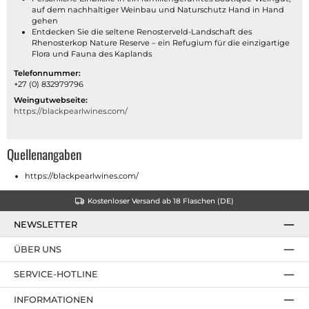
auf dem nachhaltiger Weinbau und Naturschutz Hand in Hand
gehen
Entdecken Sie die seltene Renosterveld-Landschaft des
Rhenosterkop Nature Reserve – ein Refugium für die einzigartige
Flora und Fauna des Kaplands
Telefonnummer:
+27 (0) 832979796
Weingutwebseite:
https://blackpearlwines.com/
Quellenangaben
https://blackpearlwines.com/
Kostenloser Versand ab 18 Flaschen (DE)
NEWSLETTER
ÜBER UNS
SERVICE-HOTLINE
INFORMATIONEN