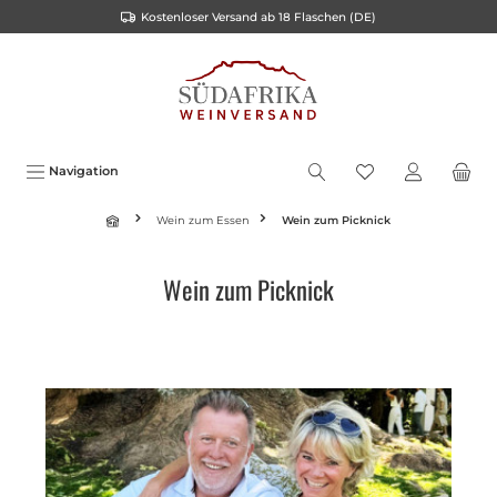
Kostenloser Versand ab 18 Flaschen (DE)
alt springen
Navigation
Wein zum Essen
Wein zum Picknick
Wein zum Picknick