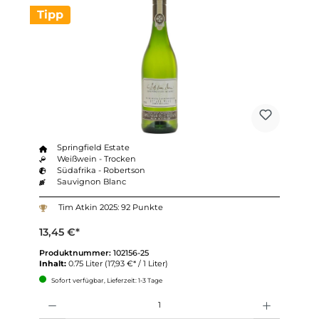
Tipp
Springfield Estate
Weißwein - Trocken
Südafrika - Robertson
Sauvignon Blanc
Tim Atkin 2025: 92 Punkte
13,45 €*
Produktnummer:
102156-25
Inhalt:
0.75 Liter
(17,93 €* / 1 Liter)
Sofort verfügbar, Lieferzeit: 1-3 Tage
Anzahl