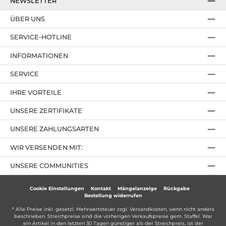
NEWSLETTER
ÜBER UNS
SERVICE-HOTLINE
INFORMATIONEN
SERVICE
IHRE VORTEILE
UNSERE ZERTIFIKATE
UNSERE ZAHLUNGSARTEN
WIR VERSENDEN MIT:
UNSERE COMMUNITIES
Cookie Einstellungen
Kontakt
Mängelanzeige
Rückgabe
Bestellung widerrufen
* Alle Preise inkl. gesetzl. Mehrwertsteuer zzgl.
Versandkosten
, wenn nicht anders
beschrieben. Streichpreise sind die vorherigen Verkaufspreise gem. Staffel. War
ein Artikel in den letzten 30 Tagen günstiger als der Streichpreis, ist der