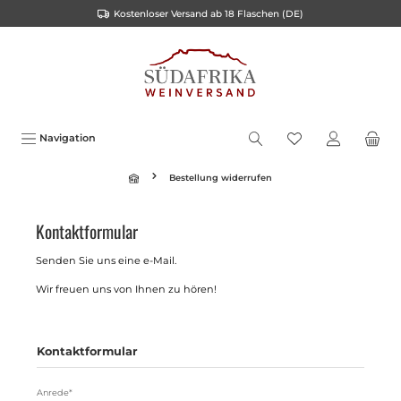
Kostenloser Versand ab 18 Flaschen (DE)
alt springen
Navigation
Bestellung widerrufen
Kontaktformular
Senden Sie uns eine e-Mail.
Wir freuen uns von Ihnen zu hören!
Kontaktformular
Anrede*