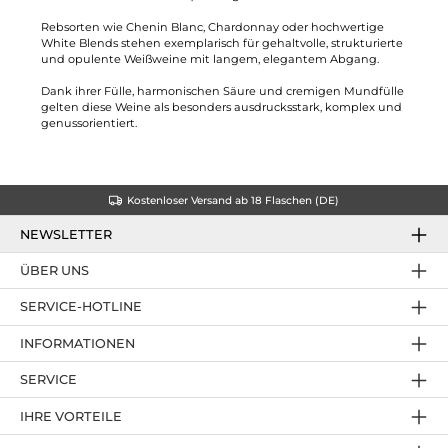
Rebsorten wie Chenin Blanc, Chardonnay oder hochwertige
White Blends stehen exemplarisch für gehaltvolle, strukturierte
und opulente Weißweine mit langem, elegantem Abgang.
Dank ihrer Fülle, harmonischen Säure und cremigen Mundfülle
gelten diese Weine als besonders ausdrucksstark, komplex und
genussorientiert.
Kostenloser Versand ab 18 Flaschen (DE)
NEWSLETTER
ÜBER UNS
SERVICE-HOTLINE
INFORMATIONEN
SERVICE
IHRE VORTEILE