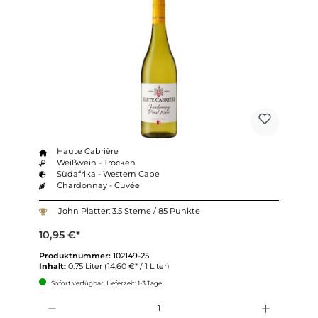
Haute Cabrière
Weißwein - Trocken
Südafrika - Western Cape
Chardonnay - Cuvée
John Platter: 3.5 Sterne / 85 Punkte
10,95 €*
Produktnummer:
102149-25
Inhalt:
0.75 Liter
(14,60 €* / 1 Liter)
Sofort verfügbar, Lieferzeit: 1-3 Tage
Anzahl