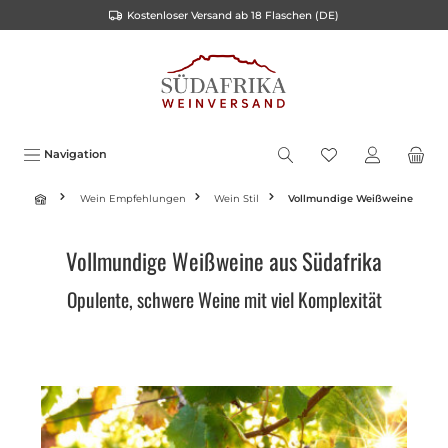
Kostenloser Versand ab 18 Flaschen (DE)
inhalt springen
Navigation
Wein Empfehlungen
Wein Stil
Vollmundige Weißweine
Vollmundige Weißweine aus Südafrika
Opulente, schwere Weine mit viel Komplexität