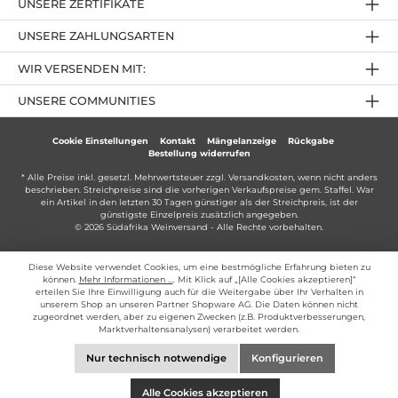
UNSERE ZERTIFIKATE
UNSERE ZAHLUNGSARTEN
WIR VERSENDEN MIT:
UNSERE COMMUNITIES
Cookie Einstellungen
Kontakt
Mängelanzeige
Rückgabe
Bestellung widerrufen
* Alle Preise inkl. gesetzl. Mehrwertsteuer zzgl.
Versandkosten
, wenn nicht anders
beschrieben. Streichpreise sind die vorherigen Verkaufspreise gem. Staffel. War
ein Artikel in den letzten 30 Tagen günstiger als der Streichpreis, ist der
günstigste Einzelpreis zusätzlich angegeben.
© 2026 Südafrika Weinversand - Alle Rechte vorbehalten.
Diese Website verwendet Cookies, um eine bestmögliche Erfahrung bieten zu
können.
Mehr Informationen ...
. Mit Klick auf „[Alle Cookies akzeptieren]“
erteilen Sie Ihre Einwilligung auch für die Weitergabe über Ihr Verhalten in
unserem Shop an unseren Partner Shopware AG. Die Daten können nicht
zugeordnet werden, aber zu eigenen Zwecken (z.B. Produktverbesserungen,
Marktverhaltensanalysen) verarbeitet werden.
Nur technisch notwendige
Konfigurieren
Alle Cookies akzeptieren