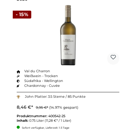
- 15%
Val du Charron
Weißwein - Trocken
Südafrika - Wellington
Chardonnay - Cuvée
John Platter: 3.5 Sterne / 85 Punkte
8,46 €*
9,95 €*
(14.97% gespart)
Produktnummer:
400542-25
Inhalt:
0.75 Liter
(11,28 €* / 1 Liter)
Sofort verfügbar, Lieferzeit: 1-3 Tage
Anzahl