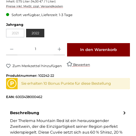
Inhalt:
0.75 Liter
(14,00 €* / 1 Liter)
Preise inkl. MwSt. zzgl. Versandkosten
Sofort verfügbar, Lieferzeit: 1-3 Tage
auswählen
Jahrgang
2021
2022
(Diese Option ist zurzeit nicht verfügbar.)
Produkt Anzahl: Gib den gewünschten Wert ein oder benutze die Schaltflächen um die 
In den Warenkorb
Bewerten
Zum Merkzettel hinzufügen
Produktnummer:
102242-22
P
Sie erhalten 10 Bonus Punkte für diese Bestellung
EAN:
6003438000462
Beschreibung
Der Thelema Mountain Red ist ein herausragender
Zweitwein, der die Einzigartigkeit seiner Region perfekt
widerspiegelt. Diese Cuvée setzt sich aus 60 % Shiraz, 20 %