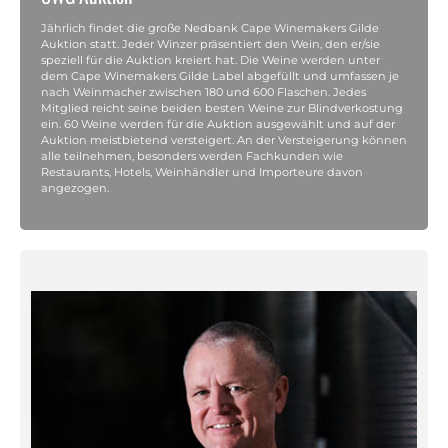
Jährlich findet die große Nedbank Cape Winemakers Gilde
Auktion statt. Jeder Winzer präsentiert den Wein, den er/sie
speziell für die Auktion kreiert hat. Die Weine werden unter
dem Cape Winemakers Gilde Label abgefüllt und umfassen je
nach Weinmacher zwischen 180 und 600 Flaschen. Jedes
Mitglied reicht seine beiden besten Weine zur Blindverkostung
ein. 60 Weine werden für die Auktion ausgewählt und auf der
Auktion meistbietend versteigert. An der Versteigerung können
alle teilnehmen, besonders werden Fachkunden wie
Restaurants, Hotels, Weinhändler und Importeure davon
angezogen.