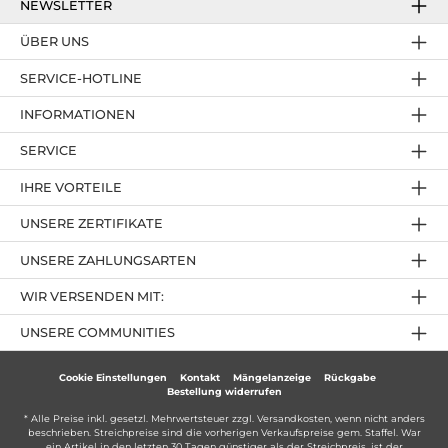
NEWSLETTER
ÜBER UNS
SERVICE-HOTLINE
INFORMATIONEN
SERVICE
IHRE VORTEILE
UNSERE ZERTIFIKATE
UNSERE ZAHLUNGSARTEN
WIR VERSENDEN MIT:
UNSERE COMMUNITIES
Cookie Einstellungen
Kontakt
Mängelanzeige
Rückgabe
Bestellung widerrufen
* Alle Preise inkl. gesetzl. Mehrwertsteuer zzgl.
Versandkosten
, wenn nicht anders
beschrieben. Streichpreise sind die vorherigen Verkaufspreise gem. Staffel. War
ein Artikel in den letzten 30 Tagen günstiger als der Streichpreis, ist der