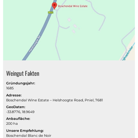
Weingut Fakten
Gründungsjahr:
1685
Adresse:
Boschendal Wine Estate – Helshoogte Road, Pniel, 7681
GeoDaten:
-33.8776, 18.9649
Anbaufläche:
200 ha
Unsere Empfehlung:
Boschendal Blanc de Noir