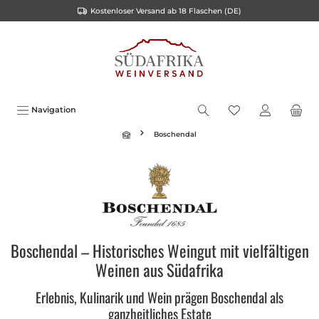
Kostenloser Versand ab 18 Flaschen (DE)
inhalt springen
Navigation
Boschendal
Boschendal – Historisches Weingut mit vielfältigen
Weinen aus Südafrika
Erlebnis, Kulinarik und Wein prägen Boschendal als
ganzheitliches Estate