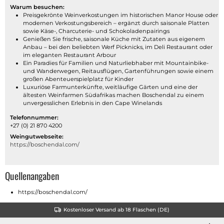
Warum besuchen:
Preisgekrönte Weinverkostungen im historischen Manor House oder
modernen Verkostungsbereich – ergänzt durch saisonale Platten
sowie Käse-, Charcuterie- und Schokoladenpairings
Genießen Sie frische, saisonale Küche mit Zutaten aus eigenem
Anbau – bei den beliebten Werf Picknicks, im Deli Restaurant oder
im eleganten Restaurant Arbour
Ein Paradies für Familien und Naturliebhaber mit Mountainbike-
und Wanderwegen, Reitausflügen, Gartenführungen sowie einem
großen Abenteuerspielplatz für Kinder
Luxuriöse Farmunterkünfte, weitläufige Gärten und eine der
ältesten Weinfarmen Südafrikas machen Boschendal zu einem
unvergesslichen Erlebnis in den Cape Winelands
Telefonnummer:
+27 (0) 21 870 4200
Weingutwebseite:
https://boschendal.com/
Quellenangaben
https://boschendal.com/
Kostenloser Versand ab 18 Flaschen (DE)