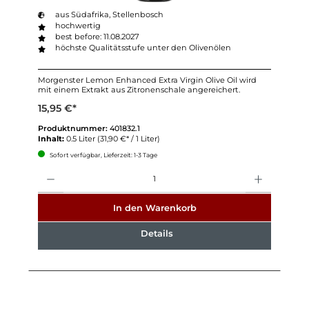
aus Südafrika, Stellenbosch
hochwertig
best before: 11.08.2027
höchste Qualitätsstufe unter den Olivenölen
Morgenster Lemon Enhanced Extra Virgin Olive Oil wird
mit einem Extrakt aus Zitronenschale angereichert.
15,95 €*
Produktnummer:
401832.1
Inhalt:
0.5 Liter
(31,90 €* / 1 Liter)
Sofort verfügbar, Lieferzeit: 1-3 Tage
Anzahl
In den Warenkorb
Details