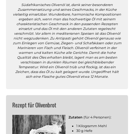
Südafrikanisches Olivenöl ist, dank seiner besonderen
Zusammensetzung und seines Geschmacks, in der Küche
vielseitig einsetzbar. Wunderbare, harmonische Kompositionen
ergeben sich, wenn man das hochwertige Öl mit seinem
charakteristischen Geschmack in den passenden Rezepten
einsetzt und das Öl mit den anderen Zutaten regelrecht
verschmilzt. Vor allem in mediterranen Speisen ist das Olivenöl
nicht wegzudenken. Zu Antipasti gehört Olivenöl genauso wie
zum Einlegen von Gemüse, Ziegen- und Schafskäsen oder zum
Marinieren von Fisch und Fleisch. Olivenöl verfeinert in der
warmen und kalten Küche alle Gerichte. Damit die hohe
Qualität des Öles erhalten bleibt, lagert man es am besten
verschlossen in dunklen Räumen bei gleichbleibender
Temperatur. Wird ein Olivenöl trüb und flockig, ist das ein
Zeichen, dass das Öl zu kalt gelagert wurde. Ungeöffnet hält
sich eine Flasche gutes Olivenöl etwa 12 Monate.
Rezept für Olivenbrot
Zutaten
(für 4 Personen):
1 Kilogramm Mehl
30 g Hefe