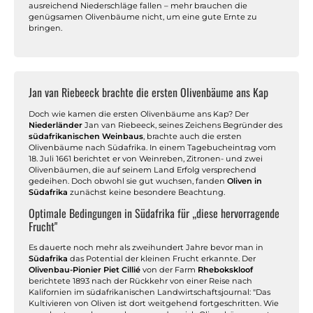
ausreichend Niederschläge fallen – mehr brauchen die
genügsamen Olivenbäume nicht, um eine gute Ernte zu
bringen.
Jan van Riebeeck brachte die ersten Olivenbäume ans Kap
Doch wie kamen die ersten Olivenbäume ans Kap? Der
Niederländer
Jan van Riebeeck, seines Zeichens Begründer des
südafrikanischen Weinbaus
, brachte auch die ersten
Olivenbäume nach Südafrika. In einem Tagebucheintrag vom
18. Juli 1661 berichtet er von Weinreben, Zitronen- und zwei
Olivenbäumen, die auf seinem Land Erfolg versprechend
gedeihen. Doch obwohl sie gut wuchsen, fanden
Oliven in
Südafrika
zunächst keine besondere Beachtung.
Optimale Bedingungen in Südafrika für „diese hervorragende
Frucht"
Es dauerte noch mehr als zweihundert Jahre bevor man in
Südafrika
das Potential der kleinen Frucht erkannte. Der
Olivenbau-Pionier Piet Cillié
von der Farm
Rhebokskloof
berichtete 1893 nach der Rückkehr von einer Reise nach
Kalifornien im südafrikanischen Landwirtschaftsjournal: "Das
Kultivieren von Oliven ist dort weitgehend fortgeschritten. Wie