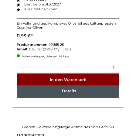
best before 31.07.2027
aus Coratina Oliven
Ein vollmundiges, komplexes Olivenöl aus kaltgepressten
Coratina-Oliven.
11,95 €*
Produktnummer:
401815-25
Inhalt:
0.5 Liter
(23,90 €* / 1 Liter)
Sofort verfügbar, Lieferzeit: 1-3 Tage
Anzahl
In den Warenkorb
Details
Erleben Sie das einzigartige Aroma des Don Carlo Öls.
MORGENSTER