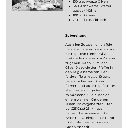
150 g schwarze Oliven
Salz & schwarzer Pfeffer
aus der Mühle
100 ml Olivenöl
Öl für das Backblech
Zubereitung:
Aus allen Zutaten einen Teig
herstellen, die entkernten und
klein geschnittenen Oliven
und die fein gehackte Zwiebel
zugeben. Dann 50 ml des
Olivenöls sowie den Pfeffer in
den Teig einarbeiten. Den
fertigen Teig in zwei Stücke
teilen, zu flachen Broten
formen und auf ein gefettetes
Blech legen. Zugedeckt
mindestens 30 Minuten an
einem warmen Ort gehen
lassen. Im vorgeheizten Ofen
bei 225 Grad 25 Minuten
backen. Dann werden die
Brote mit Öl eingepinselt und
10 Minuten weiter backen.
Guten Appetit!