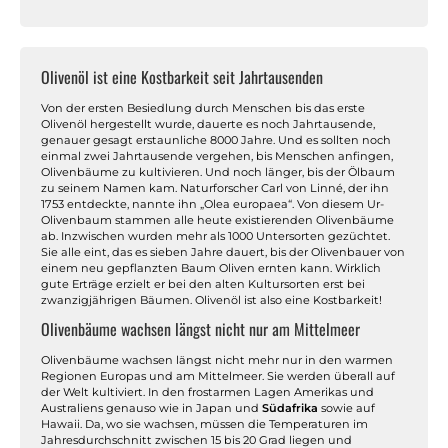
Olivenöl ist eine Kostbarkeit seit Jahrtausenden
Von der ersten Besiedlung durch Menschen bis das erste
Olivenöl hergestellt wurde, dauerte es noch Jahrtausende,
genauer gesagt erstaunliche 8000 Jahre. Und es sollten noch
einmal zwei Jahrtausende vergehen, bis Menschen anfingen,
Olivenbäume zu kultivieren. Und noch länger, bis der Ölbaum
zu seinem Namen kam. Naturforscher Carl von Linné, der ihn
1753 entdeckte, nannte ihn „Olea europaea“. Von diesem Ur-
Olivenbaum stammen alle heute existierenden Olivenbäume
ab. Inzwischen wurden mehr als 1000 Untersorten gezüchtet.
Sie alle eint, das es sieben Jahre dauert, bis der Olivenbauer von
einem neu gepflanzten Baum Oliven ernten kann. Wirklich
gute Erträge erzielt er bei den alten Kultursorten erst bei
zwanzigjährigen Bäumen. Olivenöl ist also eine Kostbarkeit!
Olivenbäume wachsen längst nicht nur am Mittelmeer
Olivenbäume wachsen längst nicht mehr nur in den warmen
Regionen Europas und am Mittelmeer. Sie werden überall auf
der Welt kultiviert. In den frostarmen Lagen Amerikas und
Australiens genauso wie in Japan und
Südafrika
sowie auf
Hawaii. Da, wo sie wachsen, müssen die Temperaturen im
Jahresdurchschnitt zwischen 15 bis 20 Grad liegen und