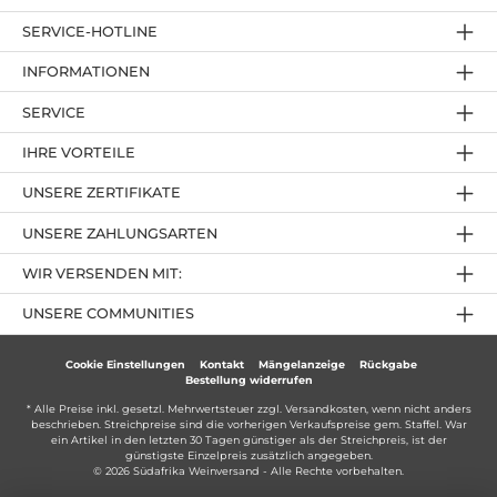
SERVICE-HOTLINE
INFORMATIONEN
SERVICE
IHRE VORTEILE
UNSERE ZERTIFIKATE
UNSERE ZAHLUNGSARTEN
WIR VERSENDEN MIT:
UNSERE COMMUNITIES
Cookie Einstellungen
Kontakt
Mängelanzeige
Rückgabe
Bestellung widerrufen
* Alle Preise inkl. gesetzl. Mehrwertsteuer zzgl.
Versandkosten
, wenn nicht anders
beschrieben. Streichpreise sind die vorherigen Verkaufspreise gem. Staffel. War
ein Artikel in den letzten 30 Tagen günstiger als der Streichpreis, ist der
günstigste Einzelpreis zusätzlich angegeben.
© 2026 Südafrika Weinversand - Alle Rechte vorbehalten.