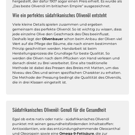
hergestellt, der dafür 1907 sogar einen Preis erhielt. Es wurde als
„Das beste Olivenöl im britischen Empire“ ausgezeichnet.
Wie ein perfektes südafrikanisches Olivenöl entsteht
Viele kleine Details spielen zusammen und ergeben
gemeinsam das perfekte Olivenöl. So ist wichtig zu wissen, dass
jede einzelne Olive den Geschmack des Öles beeinflusst.
Deshalb legt der
Olivenbauer
schon beim Anbau der Oliven viel
Wert auf die Pflege der Bäume, die nach einem bestimmten
Prinzip geschnitten werden. Handarbeit ist beim
Herstellungsprozess die Grundlage für beste Qualität. So
werden die Oliven nach dem Pflücken von Hand verlesen und
danach direkt zu Brei verarbeitet. Eine alte traditionelle
Methode ist dabei das Pressen des Breies mit Matten, um das
Niveau des Öles und seinen spezifischen Charakter zu erhalten.
Die Methode der Pressung bedingt die Qualitität des Olivenöls,
die in drei Klassen eingeteilt ist.
Südafrikanisches Olivenöl: Genuß für die Gesundheit
Egal ob extra nativ oder nativ - südafrikanisches Olivenöl
punktet mit seinen gesundheitsfördernden Inhaltsstoffen:
Antioxidantien, wie das entzündungshemmende Oleocanthal
und Oleoropein sowie eine
Omega-9-Fettsäure
, die zur