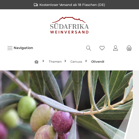
Kostenloser Versand ab 18 Flaschen (DE)
inhalt springen
Navigation
Themen
Genuss
Olivenöl