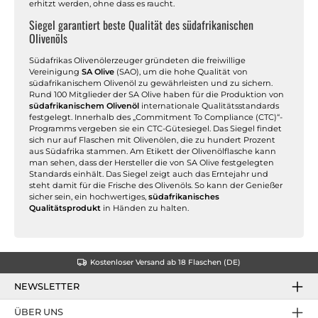
erhitzt werden, ohne dass es raucht.
Siegel garantiert beste Qualität des südafrikanischen
Olivenöls
Südafrikas Olivenölerzeuger gründeten die freiwillige
Vereinigung
SA Olive
(SAO), um die hohe Qualität von
südafrikanischem Olivenöl zu gewährleisten und zu sichern.
Rund 100 Mitglieder der SA Olive haben für die Produktion von
südafrikanischem Olivenöl
internationale Qualitätsstandards
festgelegt. Innerhalb des „Commitment To Compliance (CTC)“-
Programms vergeben sie ein CTC-Gütesiegel. Das Siegel findet
sich nur auf Flaschen mit Olivenölen, die zu hundert Prozent
aus Südafrika stammen. Am Etikett der Olivenölflasche kann
man sehen, dass der Hersteller die von SA Olive festgelegten
Standards einhält. Das Siegel zeigt auch das Erntejahr und
steht damit für die Frische des Olivenöls. So kann der Genießer
sicher sein, ein hochwertiges,
südafrikanisches
Qualitätsprodukt
in Händen zu halten.
Kostenloser Versand ab 18 Flaschen (DE)
NEWSLETTER
ÜBER UNS