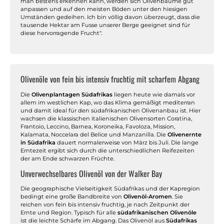
man bestens erkennen kann, werden sich Olivenbäume gut
anpassen und auf den meisten Böden unter den hiesigen
Umständen gedeihen. Ich bin völlig davon überzeugt, dass die
tausende Hektar am Fusse unserer Berge geeignet sind für
diese hervorragende Frucht".
Olivenöle von fein bis intensiv fruchtig mit scharfem Abgang
Die
Olivenplantagen Südafrikas
liegen heute wie damals vor
allem im westlichen Kap, wo das Klima gemäßigt mediterran
und damit ideal für den südafrikanischen Olivenanbau ist. Hier
wachsen die klassischen italienischen Olivensorten Coratina,
Frantoio, Leccino, Barnea, Koroneika, Favoloza, Mission,
Kalamata, Noccelara del Belice und Manzanilla. Die
Olivenernte
in Südafrika
dauert normalerweise von März bis Juli. Die lange
Erntezeit ergibt sich durch die unterschiedlichen Reifezeiten
der am Ende schwarzen Früchte.
Unverwechselbares Olivenöl von der Walker Bay
Die geographische Vielseitigkeit Südafrikas und der Kapregion
bedingt eine große Bandbreite von
Olivenöl-Aromen
. Sie
reichen von fein bis intensiv fruchtig, je nach Zeitpunkt der
Ernte und Region. Typisch für alle
südafrikanischen Olivenöle
ist die leichte Schärfe im Abgang. Das Olivenöl aus
Südafrikas