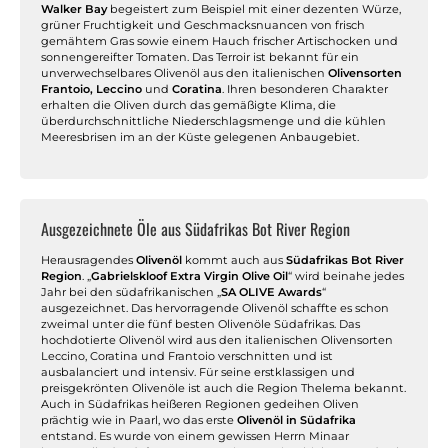
Walker Bay
begeistert zum Beispiel mit einer dezenten Würze,
grüner Fruchtigkeit und Geschmacksnuancen von frisch
gemähtem Gras sowie einem Hauch frischer Artischocken und
sonnengereifter Tomaten. Das Terroir ist bekannt für ein
unverwechselbares Olivenöl aus den italienischen
Olivensorten
Frantoio, Leccino
und
Coratina
. Ihren besonderen Charakter
erhalten die Oliven durch das gemäßigte Klima, die
überdurchschnittliche Niederschlagsmenge und die kühlen
Meeresbrisen im an der Küste gelegenen Anbaugebiet.
Ausgezeichnete Öle aus Südafrikas Bot River Region
Herausragendes
Olivenöl
kommt auch aus
Südafrikas Bot River
Region
. „
Gabrielskloof Extra Virgin Olive Oil
“ wird beinahe jedes
Jahr bei den südafrikanischen „
SA OLIVE Awards
“
ausgezeichnet. Das hervorragende Olivenöl schaffte es schon
zweimal unter die fünf besten Olivenöle Südafrikas. Das
hochdotierte Olivenöl wird aus den italienischen Olivensorten
Leccino, Coratina und Frantoio verschnitten und ist
ausbalanciert und intensiv. Für seine erstklassigen und
preisgekrönten Olivenöle ist auch die Region Thelema bekannt.
Auch in Südafrikas heißeren Regionen gedeihen Oliven
prächtig wie in Paarl, wo das erste
Olivenöl in Südafrika
entstand. Es wurde von einem gewissen Herrn Minaar