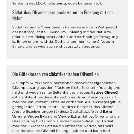
Senkung des LDL-Cholesterinspiegels beitragen soll.
Südafrikas Olivenbauern produzieren im Einklang mit der
Natur
Südafrikanische Olivenbauern haben es sich zum Ziel gesetzt,
das bestmöglichste Olivenöl im Einklang mit der Natur zu
produzieren. Biologischer Anbau und nachhaltige Erzeugung
ist ihnen enorm wichtig. Deshalb kommen keine Gifte zum
Einsatz und es wird auch nicht zusätzlich gedüngt.
Die Güteklassen von südafrikanischen Olivenölen
Als Tropföl wird Olivenöl bezeichnet, das vor der eigentlichen
Olivenpressung aus den Früchten fließt. Es ist sehr fruchtig und
mild und wegen seiner Seltenheit sehr teuer.
Natives Olivenöl
extra entsteht bei der ersten schonendsten Pressung. Es darf
maximal ein Prozent Fettsäure enthalten. Als Faustregel gilt: Je
geringer der Fettsäueranteil ist, desto besser ist das Olivenöl.
Andere Bezeichnungen für diese Qualitätsstufe sind
Extra
Vergine, Virgen Extra
und
Vierge Extra
. Natives Olivenöl ist die
Bezeichnung für Olivenöl aus der zweiten Pressung. Es darf
maximal 2 Prozent Fettsäuren enthalten. Natives, das heißt
naturbelassenes Olivenöl ist lange haltbar und kann hoch