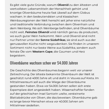
Es gibt viele gute Gründe, warum
Olivenöl
zu den ältesten und
wertvollsten Lebensmitteln der Menschheit gehört und
knorrige Olivenbäume heute fast überall auf dem Globus
wachsen. In den bedeutendsten und klassischen
Weinbauregionen der Welt herrscht seit jeher eine natürliche
und traditionelle Verbindung zwischen dem Olivenhain und
dem Weinberg. Wo sich Weinberge befinden, sind Olivenbäume
nicht weit.
Feinstes Olivenöl
wird nämlich genau da produziert,
wo auch guter Wein herkommt. Wein und Olivenöl sind nicht
nur Partner unter der
Sonne Südafrikas
, sie sind auch aus der
genussvollen Küche nicht wegzudenken. Sie finden in unserem
Sortiment nicht nur beste Weine aus Südafrika, sondern auch
feinste Öle vom
Western Cape
, die Gaumen und Herz
begeistern.
Olivenbäume wuchsen schon vor 54.000 Jahren
Die Geschichte des Olivenbaumes begann weit vor unserer
Zeitrechnung. Der älteste bekannte Olivenbaum der Welt ist
geschätzt rund 4000 Jahre alt und steht in Vouves auf Kreta. Im
Mittelmeerraum soll auch die Wiege der Olivenbäume
gestanden haben. Etwa vor 54.000 Jahren sollen sich erste
Expemplare dort angesiedelt haben. Wissenschaftler fanden
auf der griechischen Insel Santorin uralte, versteinerte
Blattabdrücke von Oliven, die das beweisen. Olivenbäume gab
es lange bevor Menschen etwa vor 40.000 Jahren am
Mittelmeer siedelten.