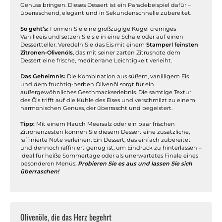
Genuss bringen. Dieses Dessert ist ein Paradebeispiel dafür –
überraschend, elegant und in Sekundenschnelle zubereitet.
So geht’s:
Formen Sie eine großzügige Kugel cremiges
Vanilleeis und setzen Sie sie in eine Schale oder auf einen
Dessertteller. Veredeln Sie das Eis mit einem
Stamperl feinsten
Zitronen-Olivenöls
, das mit seiner zarten Zitrusnote dem
Dessert eine frische, mediterrane Leichtigkeit verleiht.
Das Geheimnis:
Die Kombination aus süßem, vanilligem Eis
und dem fruchtig-herben Olivenöl sorgt für ein
außergewöhnliches Geschmackserlebnis. Die samtige Textur
des Öls trifft auf die Kühle des Eises und verschmilzt zu einem
harmonischen Genuss, der überrascht und begeistert.
Tipp:
Mit einem Hauch Meersalz oder ein paar frischen
Zitronenzesten können Sie diesem Dessert eine zusätzliche,
raffinierte Note verleihen. Ein Dessert, das einfach zubereitet
und dennoch raffiniert genug ist, um Eindruck zu hinterlassen –
ideal für heiße Sommertage oder als unerwartetes Finale eines
besonderen Menüs.
Probieren Sie es aus und lassen Sie sich
überraschen!
Olivenöle, die das Herz begehrt