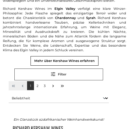
widerspiegeln und ein unverwechselbares Geschmacksprofil bieten.
Richard Kershaw Wines im
Elgin Valley
verfolgt eine klare Winzer-
Philosophie: Jede Flasche spiegelt das einzigartige
Terroir
wider und
betont die Charakteristik von
Chardonnay
und
Syrah
. Richard Kershaw
kombiniert handverlesene Trauben, präzise Kellertechniken und
jahrzehntelange internationale Erfahrung, um Weine mit Eleganz,
Mineralität und Ausdruckskraft zu kreieren. Die kühlen Nächte,
mineralischen Böden und die Nähe zum Atlantik fördern die langsame
Reifung, die für komplexe Aromen und ausgewogene Struktur sorgt.
Entdecken Sie Weine, die Leidenschaft, Expertise und das besondere
Klima des Elgin Valley in jedem Schluck vereinen.
Mehr über Kershaw Wines erfahren
Filter
1
2
3
Ein Glanzstück südafrikanischer Weinhandwerkskunst!
RICHARD KERSHAW WINES