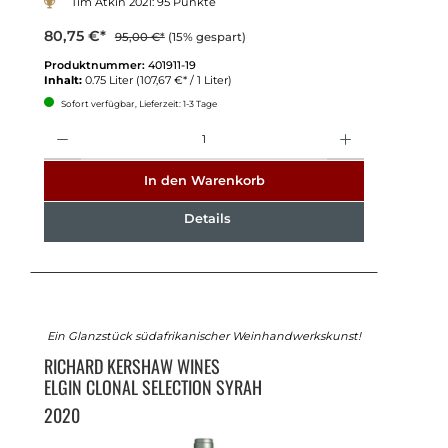
Tim Atkin 2021: 95 Punkte
80,75 €*
95,00 €*
(15% gespart)
Produktnummer:
401911-19
Inhalt:
0.75 Liter
(107,67 €* / 1 Liter)
Sofort verfügbar, Lieferzeit: 1-3 Tage
Anzahl
In den Warenkorb
Details
Ein Glanzstück südafrikanischer Weinhandwerkskunst!
RICHARD KERSHAW WINES
ELGIN CLONAL SELECTION SYRAH
2020