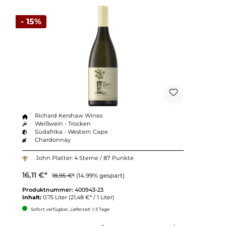
- 15%
Richard Kershaw Wines
Weißwein - Trocken
Südafrika - Western Cape
Chardonnay
John Platter: 4 Sterne / 87 Punkte
16,11 €*
18,95 €*
(14.99% gespart)
Produktnummer:
400943-23
Inhalt:
0.75 Liter
(21,48 €* / 1 Liter)
Sofort verfügbar, Lieferzeit: 1-3 Tage
Anzahl