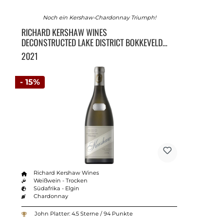
Noch ein Kershaw-Chardonnay Triumph!
RICHARD KERSHAW WINES
DECONSTRUCTED LAKE DISTRICT BOKKEVELD
SHALE CY96
2021
- 15%
Richard Kershaw Wines
Weißwein - Trocken
Südafrika - Elgin
Chardonnay
John Platter: 4.5 Sterne / 94 Punkte