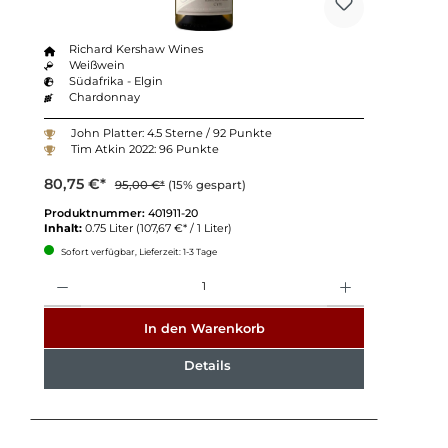
Richard Kershaw Wines
Weißwein
Südafrika - Elgin
Chardonnay
John Platter: 4.5 Sterne / 92 Punkte
Tim Atkin 2022: 96 Punkte
80,75 €*
95,00 €*
(15% gespart)
Produktnummer:
401911-20
Inhalt:
0.75 Liter
(107,67 €* / 1 Liter)
Sofort verfügbar, Lieferzeit: 1-3 Tage
Anzahl
In den Warenkorb
Details