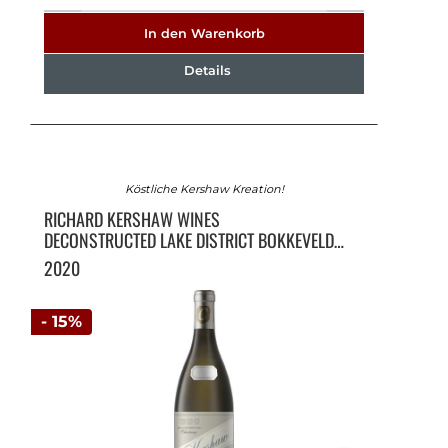
In den Warenkorb
Details
Köstliche Kershaw Kreation!
RICHARD KERSHAW WINES
DECONSTRUCTED LAKE DISTRICT BOKKEVELD
SHALE CY96
2020
- 15%