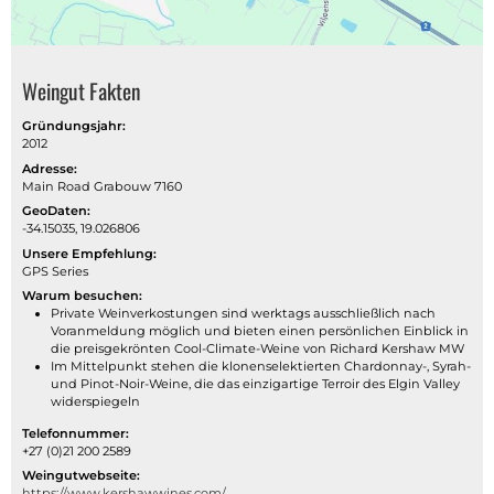
Weingut Fakten
Gründungsjahr:
2012
Adresse:
Main Road Grabouw 7160
GeoDaten:
-34.15035, 19.026806
Unsere Empfehlung:
GPS Series
Warum besuchen:
Private Weinverkostungen sind werktags ausschließlich nach
Voranmeldung möglich und bieten einen persönlichen Einblick in
die preisgekrönten Cool-Climate-Weine von Richard Kershaw MW
Im Mittelpunkt stehen die klonenselektierten Chardonnay-, Syrah-
und Pinot-Noir-Weine, die das einzigartige Terroir des Elgin Valley
widerspiegeln
Telefonnummer:
+27 (0)21 200 2589
Weingutwebseite:
https://www.kershawwines.com/