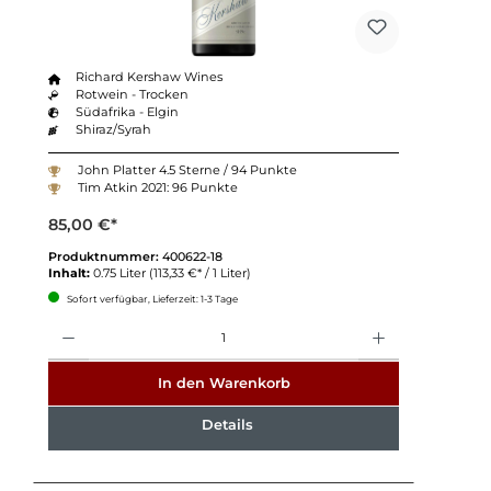
Richard Kershaw Wines
Rotwein - Trocken
Südafrika - Elgin
Shiraz/Syrah
John Platter 4.5 Sterne / 94 Punkte
Tim Atkin 2021: 96 Punkte
85,00 €*
Produktnummer:
400622-18
Inhalt:
0.75 Liter
(113,33 €* / 1 Liter)
Sofort verfügbar, Lieferzeit: 1-3 Tage
Anzahl
In den Warenkorb
Details