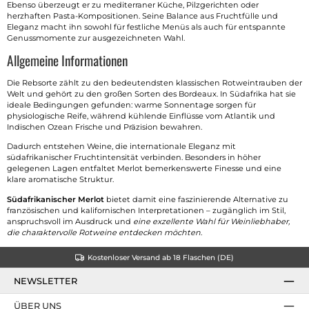
Ebenso überzeugt er zu mediterraner Küche, Pilzgerichten oder
herzhaften Pasta-Kompositionen. Seine Balance aus Fruchtfülle und
Eleganz macht ihn sowohl für festliche Menüs als auch für entspannte
Genussmomente zur ausgezeichneten Wahl.
Allgemeine Informationen
Die Rebsorte zählt zu den bedeutendsten klassischen Rotweintrauben der
Welt und gehört zu den großen Sorten des Bordeaux. In Südafrika hat sie
ideale Bedingungen gefunden: warme Sonnentage sorgen für
physiologische Reife, während kühlende Einflüsse vom Atlantik und
Indischen Ozean Frische und Präzision bewahren.
Dadurch entstehen Weine, die internationale Eleganz mit
südafrikanischer Fruchtintensität verbinden. Besonders in höher
gelegenen Lagen entfaltet Merlot bemerkenswerte Finesse und eine
klare aromatische Struktur.
Südafrikanischer Merlot
bietet damit eine faszinierende Alternative zu
französischen und kalifornischen Interpretationen – zugänglich im Stil,
anspruchsvoll im Ausdruck und
eine exzellente Wahl für Weinliebhaber,
die charaktervolle Rotweine entdecken möchten
.
Kostenloser Versand ab 18 Flaschen (DE)
NEWSLETTER
ÜBER UNS