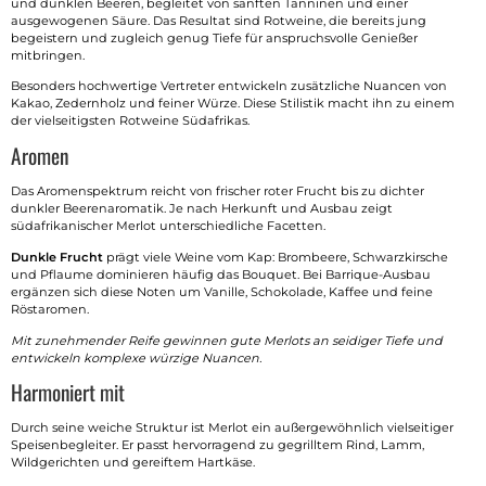
und dunklen Beeren, begleitet von sanften Tanninen und einer
ausgewogenen Säure. Das Resultat sind Rotweine, die bereits jung
begeistern und zugleich genug Tiefe für anspruchsvolle Genießer
mitbringen.
Besonders hochwertige Vertreter entwickeln zusätzliche Nuancen von
Kakao, Zedernholz und feiner Würze. Diese Stilistik macht ihn zu einem
der vielseitigsten Rotweine Südafrikas.
Aromen
Das Aromenspektrum reicht von frischer roter Frucht bis zu dichter
dunkler Beerenaromatik. Je nach Herkunft und Ausbau zeigt
südafrikanischer Merlot unterschiedliche Facetten.
Dunkle Frucht
prägt viele Weine vom Kap: Brombeere, Schwarzkirsche
und Pflaume dominieren häufig das Bouquet. Bei Barrique-Ausbau
ergänzen sich diese Noten um Vanille, Schokolade, Kaffee und feine
Röstaromen.
Mit zunehmender Reife gewinnen gute Merlots an seidiger Tiefe und
entwickeln komplexe würzige Nuancen.
Harmoniert mit
Durch seine weiche Struktur ist Merlot ein außergewöhnlich vielseitiger
Speisenbegleiter. Er passt hervorragend zu gegrilltem Rind, Lamm,
Wildgerichten und gereiftem Hartkäse.