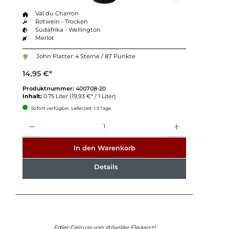
Val du Charron
Rotwein - Trocken
Südafrika - Wellington
Merlot
John Platter: 4 Sterne / 87 Punkte
14,95 €*
Produktnummer:
400708-20
Inhalt:
0.75 Liter
(19,93 €* / 1 Liter)
Sofort verfügbar, Lieferzeit: 1-3 Tage
Anzahl
In den Warenkorb
Details
Edler Genuss von stilvoller Eleganz!