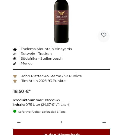
Thelema Mountain Vineyards
Rotwein - Trocken
Südafrika - Stellenbosch
Merlot
John Platter: 4.5 Sterne / 93 Punkte
Tim Atkin 2025: 93 Punkte
18,50 €*
Produktnummer:
102229-22
Inhalt:
0.75 Liter
(24,67 €* / 1 Liter)
Sofort verfügbar, Lieferzeit: 1-3 Tage
Anzahl
In den Warenkorb