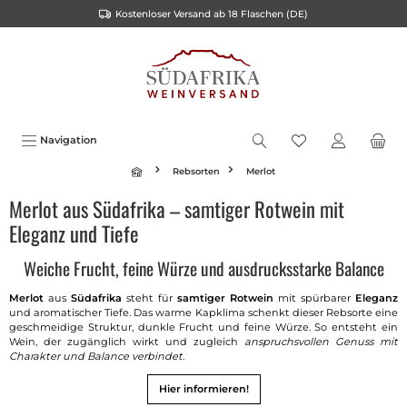
Kostenloser Versand ab 18 Flaschen (DE)
alt springen
Navigation
Rebsorten
Merlot
Merlot aus Südafrika – samtiger Rotwein mit
Eleganz und Tiefe
Weiche Frucht, feine Würze und ausdrucksstarke Balance
Merlot
aus
Südafrika
steht für
samtiger
Rotwein
mit spürbarer
Eleganz
und aromatischer Tiefe. Das warme Kapklima schenkt dieser Rebsorte eine
geschmeidige Struktur, dunkle Frucht und feine Würze. So entsteht ein
Wein, der zugänglich wirkt und zugleich
anspruchsvollen Genuss mit
Charakter und Balance verbindet
.
Hier informieren!