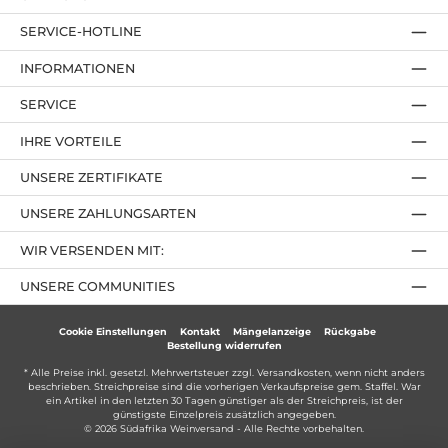
SERVICE-HOTLINE
INFORMATIONEN
SERVICE
IHRE VORTEILE
UNSERE ZERTIFIKATE
UNSERE ZAHLUNGSARTEN
WIR VERSENDEN MIT:
UNSERE COMMUNITIES
Cookie Einstellungen
Kontakt
Mängelanzeige
Rückgabe
Bestellung widerrufen
* Alle Preise inkl. gesetzl. Mehrwertsteuer zzgl.
Versandkosten
, wenn nicht anders
beschrieben. Streichpreise sind die vorherigen Verkaufspreise gem. Staffel. War
ein Artikel in den letzten 30 Tagen günstiger als der Streichpreis, ist der
günstigste Einzelpreis zusätzlich angegeben.
© 2026 Südafrika Weinversand - Alle Rechte vorbehalten.