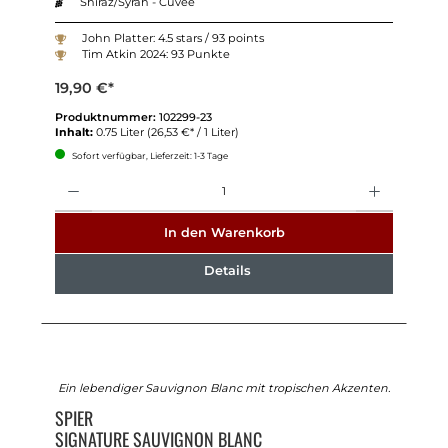
Shiraz/Syrah - Cuvée
John Platter: 4.5 stars / 93 points
Tim Atkin 2024: 93 Punkte
19,90 €*
Produktnummer:
102299-23
Inhalt:
0.75 Liter
(26,53 €* / 1 Liter)
Sofort verfügbar, Lieferzeit: 1-3 Tage
Anzahl
In den Warenkorb
Details
Ein lebendiger Sauvignon Blanc mit tropischen Akzenten.
SPIER
SIGNATURE SAUVIGNON BLANC