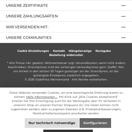
UNSERE ZERTIFIKATE
UNSERE ZAHLUNGSARTEN
WIR VERSENDEN MIT:
UNSERE COMMUNITIES
Cookie Einstellungen
Kontakt
Mängelanzeige
Rückgabe
Bestellung widerrufen
* Alle Preise inkl. gesetzl. Mehrwertsteuer zzgl.
Versandkosten
, wenn nicht anders
beschrieben. Streichpreise sind die vorherigen Verkaufspreise gem. Staffel. War
ein Artikel in den letzten 30 Tagen günstiger als der Streichpreis, ist der
günstigste Einzelpreis zusätzlich angegeben.
© 2026 Südafrika Weinversand - Alle Rechte vorbehalten.
Diese Website verwendet Cookies, um eine bestmögliche Erfahrung bieten zu
können.
Mehr Informationen ...
. Mit Klick auf „[Alle Cookies akzeptieren]“
erteilen Sie Ihre Einwilligung auch für die Weitergabe über Ihr Verhalten in
unserem Shop an unseren Partner Shopware AG. Die Daten können nicht
zugeordnet werden, aber zu eigenen Zwecken (z.B. Produktverbesserungen,
Marktverhaltensanalysen) verarbeitet werden.
Nur technisch notwendige
Konfigurieren