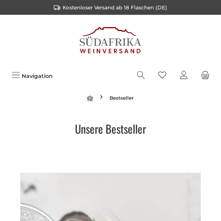
Kostenloser Versand ab 18 Flaschen (DE)
alt springen
Navigation
Bestseller
Unsere Bestseller