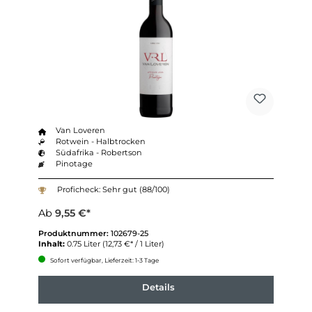
Van Loveren
Rotwein - Halbtrocken
Südafrika - Robertson
Pinotage
Proficheck: Sehr gut (88/100)
Ab
9,55 €*
Produktnummer:
102679-25
Inhalt:
0.75 Liter
(12,73 €* / 1 Liter)
Sofort verfügbar, Lieferzeit: 1-3 Tage
Details