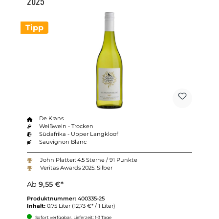
2025
Tipp
De Krans
Weißwein - Trocken
Südafrika - Upper Langkloof
Sauvignon Blanc
John Platter: 4.5 Sterne / 91 Punkte
Veritas Awards 2025: Silber
Ab
9,55 €*
Produktnummer:
400335-25
Inhalt:
0.75 Liter
(12,73 €* / 1 Liter)
Sofort verfügbar, Lieferzeit: 1-3 Tage