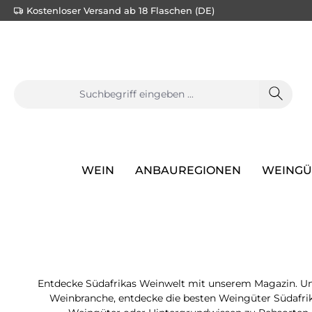
Kostenloser Versand ab 18 Flaschen (DE)
springen
Zur Hauptnavigation springen
WEIN
ANBAUREGIONEN
WEINGÜ
Entdecke Südafrikas Weinwelt mit unserem Magazin. Uns
Weinbranche, entdecke die besten Weingüter Südafrika