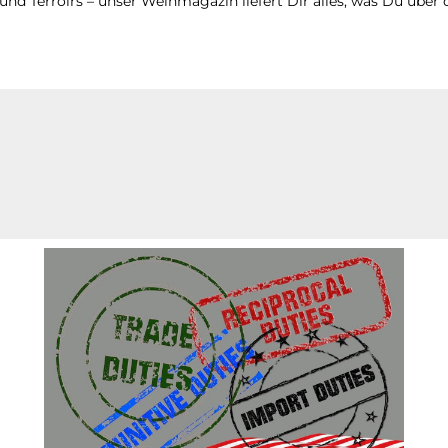
d Terroirs – unser Weinmagazin liefert Dir alles, was Du über