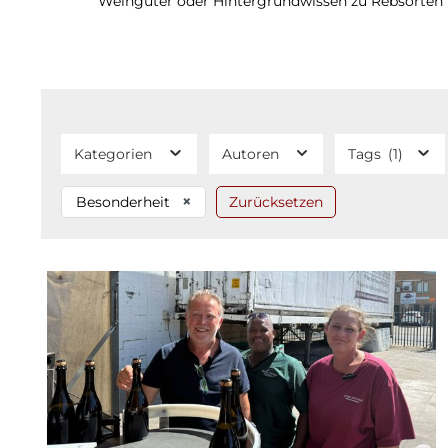
Weingüter oder Hintergrundwissen zu Rebsorten un
Kategorien
Autoren
Tags
(1)
×
Besonderheit
Zurücksetzen