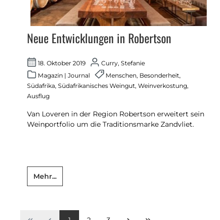
Neue Entwicklungen in Robertson
18. Oktober 2019
Curry, Stefanie
Magazin
|
Journal
Menschen
,
Besonderheit
,
Südafrika
,
Südafrikanisches Weingut
,
Weinverkostung
,
Ausflug
Van Loveren in der Region Robertson erweitert sein
Weinportfolio um die Traditionsmarke Zandvliet.
Mehr...
1
2
3