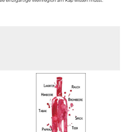
 die einzigartige Weinregion am Kap wissen musst.