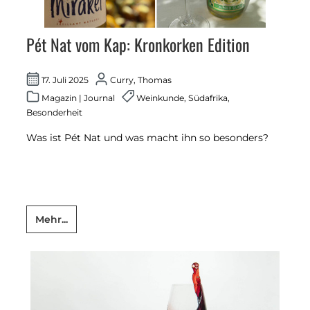
Pét Nat vom Kap: Kronkorken Edition
17. Juli 2025
Curry, Thomas
Magazin
|
Journal
Weinkunde
,
Südafrika
,
Besonderheit
Was ist Pét Nat und was macht ihn so besonders?
Mehr...