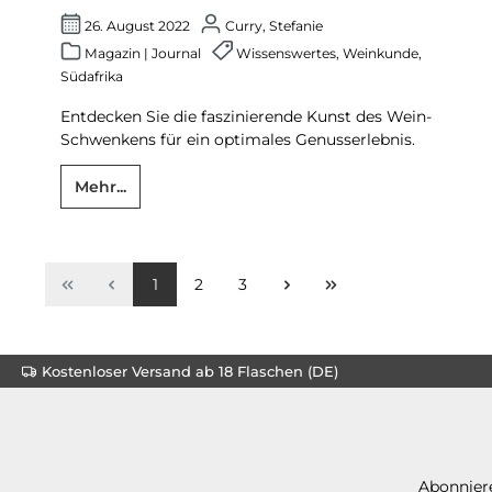
26. August 2022
Curry, Stefanie
Magazin
|
Journal
Wissenswertes
,
Weinkunde
,
Südafrika
Entdecken Sie die faszinierende Kunst des Wein-
Schwenkens für ein optimales Genusserlebnis.
Mehr...
1
2
3
Kostenloser Versand ab 18 Flaschen (DE)
Abonniere