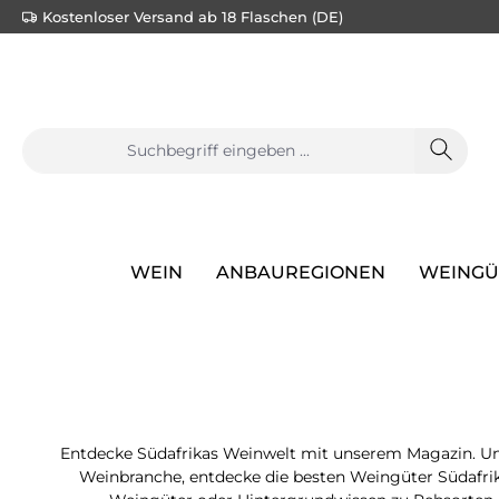
Kostenloser Versand ab 18 Flaschen (DE)
e springen
Zur Hauptnavigation springen
WEIN
ANBAUREGIONEN
WEINGÜ
Entdecke Südafrikas Weinwelt mit unserem Magazin. Uns
Weinbranche, entdecke die besten Weingüter Südafrika