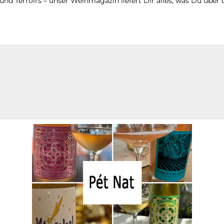
d Terroirs – unser Weinmagazin liefert Dir alles, was Du über