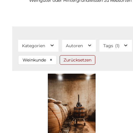
Weingüter oder Hintergrundwissen zu Rebsorten un
Kategorien
Autoren
Tags
(1)
×
Weinkunde
Zurücksetzen