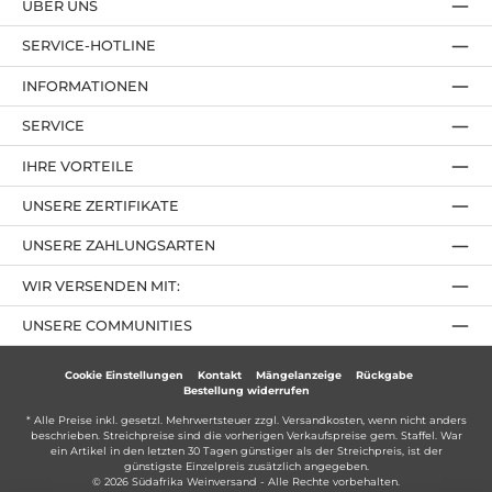
ÜBER UNS
SERVICE-HOTLINE
INFORMATIONEN
SERVICE
IHRE VORTEILE
UNSERE ZERTIFIKATE
UNSERE ZAHLUNGSARTEN
WIR VERSENDEN MIT:
UNSERE COMMUNITIES
Cookie Einstellungen
Kontakt
Mängelanzeige
Rückgabe
Bestellung widerrufen
* Alle Preise inkl. gesetzl. Mehrwertsteuer zzgl.
Versandkosten
, wenn nicht anders
beschrieben. Streichpreise sind die vorherigen Verkaufspreise gem. Staffel. War
ein Artikel in den letzten 30 Tagen günstiger als der Streichpreis, ist der
günstigste Einzelpreis zusätzlich angegeben.
© 2026 Südafrika Weinversand - Alle Rechte vorbehalten.