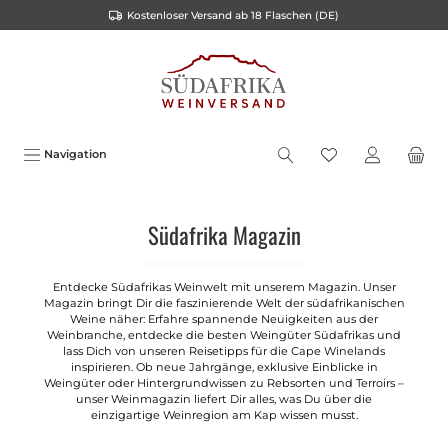
Kostenloser Versand ab 18 Flaschen (DE)
alt springen
Navigation
Südafrika Magazin
Entdecke Südafrikas Weinwelt mit unserem Magazin. Unser
Magazin bringt Dir die faszinierende Welt der südafrikanischen
Weine näher: Erfahre spannende Neuigkeiten aus der
Weinbranche, entdecke die besten Weingüter Südafrikas und
lass Dich von unseren Reisetipps für die Cape Winelands
inspirieren. Ob neue Jahrgänge, exklusive Einblicke in
Weingüter oder Hintergrundwissen zu Rebsorten und Terroirs –
unser Weinmagazin liefert Dir alles, was Du über die
einzigartige Weinregion am Kap wissen musst.