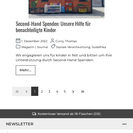
Second-Hand Spenden: Unsere Hilfe für
benachteiligte Kinder
1. Dezember 2022
Curry, Thomas
Magazin
|
Journal
Soziale Verantwortung
,
Südafrika
Wir engagieren uns für kinder in Not und bitten um Ihre
Unterstützung durch Second-Hand Spenden.
Mehr...
1
2
3
4
5
Kostenloser Versand ab 18 Flaschen (DE)
NEWSLETTER