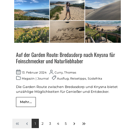
Auf der Garden Route: Bredasdorp nach Knysna für
Feinschmecker und Naturliebhaber
13. Februar 2024
Curry, Thomas
Magazin
|
Journal
Ausflug
,
Reisetipps
,
Südafrika
Die Garden Route zwischen Bredasdorp und Knysna bietet
unzählige Möglichkeiten für Genießer und Entdecker.
Mehr...
1
2
3
4
5