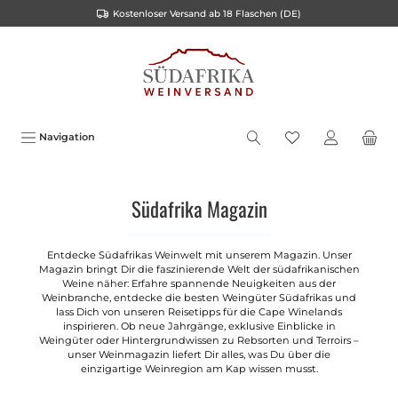
Kostenloser Versand ab 18 Flaschen (DE)
alt springen
Navigation
Südafrika Magazin
Entdecke Südafrikas Weinwelt mit unserem Magazin. Unser
Magazin bringt Dir die faszinierende Welt der südafrikanischen
Weine näher: Erfahre spannende Neuigkeiten aus der
Weinbranche, entdecke die besten Weingüter Südafrikas und
lass Dich von unseren Reisetipps für die Cape Winelands
inspirieren. Ob neue Jahrgänge, exklusive Einblicke in
Weingüter oder Hintergrundwissen zu Rebsorten und Terroirs –
unser Weinmagazin liefert Dir alles, was Du über die
einzigartige Weinregion am Kap wissen musst.