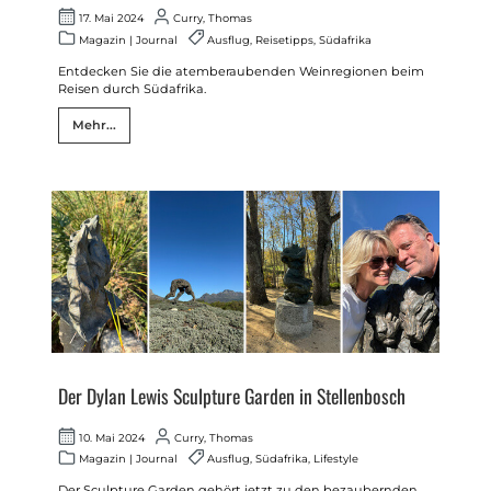
17. Mai 2024
Curry, Thomas
Magazin
|
Journal
Ausflug
,
Reisetipps
,
Südafrika
Entdecken Sie die atemberaubenden Weinregionen beim
Reisen durch Südafrika.
Mehr...
Der Dylan Lewis Sculpture Garden in Stellenbosch
10. Mai 2024
Curry, Thomas
Magazin
|
Journal
Ausflug
,
Südafrika
,
Lifestyle
Der Sculpture Garden gehört jetzt zu den bezaubernden