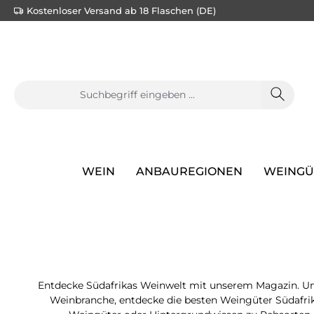
Kostenloser Versand ab 18 Flaschen (DE)
e springen
Zur Hauptnavigation springen
WEIN
ANBAUREGIONEN
WEINGÜ
Entdecke Südafrikas Weinwelt mit unserem Magazin. Uns
Weinbranche, entdecke die besten Weingüter Südafrika