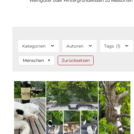
Weingüter oder Hintergrundwissen zu Rebsorten un
Kategorien
Autoren
Tags
(1)
×
Menschen
Zurücksetzen