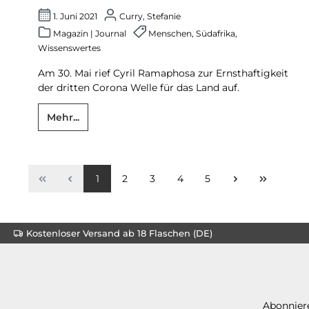
1. Juni 2021
Curry, Stefanie
Magazin
|
Journal
Menschen
,
Südafrika
,
Wissenswertes
Am 30. Mai rief Cyril Ramaphosa zur Ernsthaftigkeit
der dritten Corona Welle für das Land auf.
Mehr...
1
2
3
4
5
Kostenloser Versand ab 18 Flaschen (DE)
Abonniere