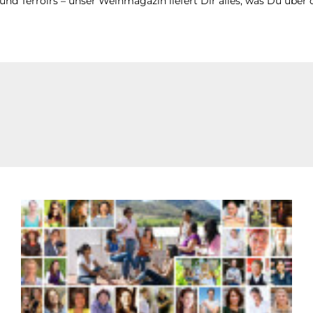
d Terroirs – unser Weinmagazin liefert Dir alles, was Du über