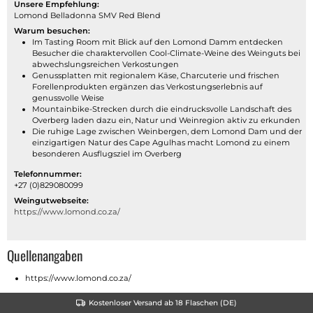
Unsere Empfehlung:
Lomond Belladonna SMV Red Blend
Warum besuchen:
Im Tasting Room mit Blick auf den Lomond Damm entdecken
Besucher die charaktervollen Cool-Climate-Weine des Weinguts bei
abwechslungsreichen Verkostungen
Genussplatten mit regionalem Käse, Charcuterie und frischen
Forellenprodukten ergänzen das Verkostungserlebnis auf
genussvolle Weise
Mountainbike-Strecken durch die eindrucksvolle Landschaft des
Overberg laden dazu ein, Natur und Weinregion aktiv zu erkunden
Die ruhige Lage zwischen Weinbergen, dem Lomond Dam und der
einzigartigen Natur des Cape Agulhas macht Lomond zu einem
besonderen Ausflugsziel im Overberg
Telefonnummer:
+27 (0)829080099
Weingutwebseite:
https://www.lomond.co.za/
Quellenangaben
https://www.lomond.co.za/
Kostenloser Versand ab 18 Flaschen (DE)