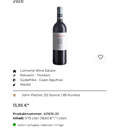
2020
Lomond Wine Estate
Rotwein - Trocken
Südafrika - Cape Agulhas
Merlot
John Platter: 3.5 Sterne / 85 Punkte
13,95 €*
Produktnummer:
401616-20
Inhalt:
0.75 Liter
(18,60 €* / 1 Liter)
Sofort verfügbar, Lieferzeit: 1-3 Tage