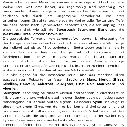
Weinmacher Hannes Meyer faszinierende, einmalige und hoch dotierte
Weine von Weltklasse hervor, die regelmäßig und beständig mit
renommierten Preisen ausgezeichnet werden. Die Weine von Lomond
zeichnen sich durch ihre ungemeine Komplexität und ihren
unverkennbaren Charakter aus - elegante Weine voller Textur und Tiefe,
die bezaubernd nach Fynbos-Arten benannt sind, die am Kap Agulhas
endemisch sind, wie z.B. der
Sugarbush Sauvignon Blanc
und die
Weißwein-Cuvée Lomond Snowbush
.
Die geologische Formation von Lomonds Weinbergen ist einzigartig. An
den Hängen des Berges Ben Lomond im Uilenkraal-Tal sind die Weinberge
der Kellerei auf bis zu 18 verschiedenen Bodentypen gepflanzt, die in
kleinen Taschen entlang der Hänge natürlich vorkommen und
faszinierend komplexe Weine mit Geschmacksprofilen hervorbringen, die
sich von Block zu Block deutlich unterscheiden. Diese einzigartige
Kombination aus Geografie, Geologie und Klima führt zu einem Terroir, das
einfach perfekt ist für die Herstellung von Weltklasse-Weinen.
Die hier eigens für das besondere Terroir und das maritime Klima
ausgewählten Rebsorten umfassen
Sauvignon Blanc
,
Merlot, Shiraz,
Sémillon, Nouvelle,
Cabernet Sauvignon
,
Pinot Noir
,
Mourvèdre
und
Viognier.
Sauvignon
Blanc mag bei diesem Pionierunternehmen in Privatbesitz im
Mittelpunkt stehen, wobei die zahlreichen Bodentypen sich jedoch auch
hervorragend für andere Sorten eignen. Besonders
Syrah
schwelgt in
diesem extremen Klima, von dem es bei Lomond drei sortenreine und
ungemein feine Abfüllungen gibt, wie z.B. den Cat’s Tail Syrah und den
Conebush Syrah, die aufgrund von Lomonds Lage in der Walker Bay
Fynbos Conservancy, endemische Fynbos-Namen tragen.
Lomond befindet sich im Herzen des Walker Bay Fynbos Conservancy