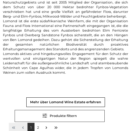
Naturschutzgebiets und ist seit 2005 Mitglied der Organisation, die sich
dem Schutz von über 20 000 Hektar bedrohter Fynbos-Vegetation
verschrieben hat und eine große Vielfalt an gefährdeter Flora, darunter
Berg- und Elim-Fynbos, Milkwood-Wälder und Feuchtgebiete beherbergt.
Lomond ist die erste südafrikanische Weinfarm, die mit der Organisation
Fauna and Flora International eine Partnerschaft eingegangen ist, die die
langfristige Erhaltung des vom Aussterben bedrohten Elim Ferricrete
Fynbos und Overberg Sandstone Fynbos sicherstellt, die an den Hängen
von Ben Lomond gedeihen. Dazu gehört die Sicherstellung der Erhaltung
der gesamten natürlichen Biodiversität durch proaktives
Erhaltungsmanagement des Standorts und des angrenzenden Gebiets.
Lomonds aktives und hingebungsvolles Engagement für den Schutz der
wertvollen und einzigartigen Natur der Region spiegelt die wahre
Leidenschaft für die außergewöhnliche Landschaft und atemberaubende
Schönheit von Cape Agulhas wider, die in jedem Tropfen von Lomonds
Weinen zum vollen Ausdruck kommt.
Mehr über Lomond Wine Estate erfahren
Produkte filtern
1
2