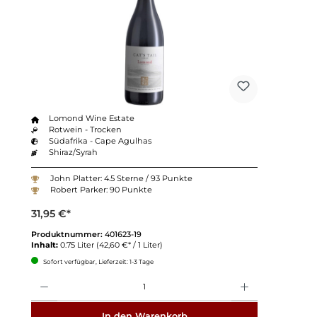
Lomond Wine Estate
Rotwein - Trocken
Südafrika - Cape Agulhas
Shiraz/Syrah
John Platter: 4.5 Sterne / 93 Punkte
Robert Parker: 90 Punkte
31,95 €*
Produktnummer:
401623-19
Inhalt:
0.75 Liter
(42,60 €* / 1 Liter)
Sofort verfügbar, Lieferzeit: 1-3 Tage
Anzahl
In den Warenkorb