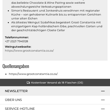
das beliebte Chocolate & Wine Pairing sowie weitere
abwechslungsreiche Verkostungsoptionen
Simon's Restaurant und Jonkershuis verwöhnen mit regionaler
Küche – von gehobener Kulinarik bis zu entspannten Gerichten
unter alten Eichen
Als ältestes Weingut Südafrikas begeistert Groot Constantia mit
einzigartigem Kap-holländischem Erbe, prachtvollen Gärten und
der geschichtsträchtigen Cloete Cellar
Telefonnummer:
+27 (0)21 7945128
Weingutwebseite:
https://www.grootconstantia.co.za/
Quellenangaben
https://www.grootconstantia.co.za/
Kostenloser Versand ab 18 Flaschen (DE)
NEWSLETTER
ÜBER UNS
SERVICE-HOTLINE