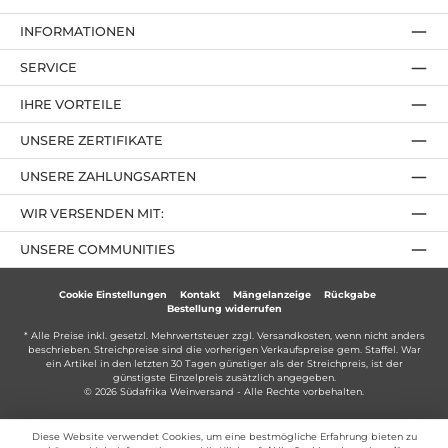
INFORMATIONEN
SERVICE
IHRE VORTEILE
UNSERE ZERTIFIKATE
UNSERE ZAHLUNGSARTEN
WIR VERSENDEN MIT:
UNSERE COMMUNITIES
Cookie Einstellungen
Kontakt
Mängelanzeige
Rückgabe
Bestellung widerrufen
* Alle Preise inkl. gesetzl. Mehrwertsteuer zzgl.
Versandkosten
, wenn nicht anders
beschrieben. Streichpreise sind die vorherigen Verkaufspreise gem. Staffel. War
ein Artikel in den letzten 30 Tagen günstiger als der Streichpreis, ist der
günstigste Einzelpreis zusätzlich angegeben.
© 2026 Südafrika Weinversand - Alle Rechte vorbehalten.
Diese Website verwendet Cookies, um eine bestmögliche Erfahrung bieten zu