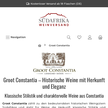
Kostenloser Versand ab 18 Flaschen (DE)
alt springen
Navigation
Groot Constantia
Groot Constantia – Historische Weine mit Herkunft
und Eleganz
Klassische Stilistik und charaktervolle Weine aus Constantia
Groot Constantia
zählt zu den bedeutendsten historischen Weingütern
Südafrikas und steht für Weine, die Herkunft, klassische Stilistik und