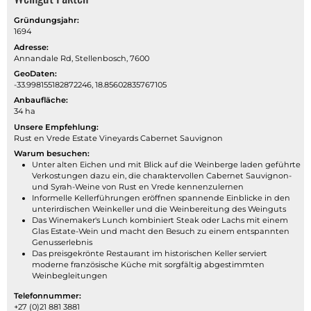
Gründungsjahr:
1694
Adresse:
Annandale Rd, Stellenbosch, 7600
GeoDaten:
-33.998155182872246, 18.85602835767105
Anbaufläche:
34 ha
Unsere Empfehlung:
Rust en Vrede Estate Vineyards Cabernet Sauvignon
Warum besuchen:
Unter alten Eichen und mit Blick auf die Weinberge laden geführte
Verkostungen dazu ein, die charaktervollen Cabernet Sauvignon-
und Syrah-Weine von Rust en Vrede kennenzulernen
Informelle Kellerführungen eröffnen spannende Einblicke in den
unterirdischen Weinkeller und die Weinbereitung des Weinguts
Das Winemaker's Lunch kombiniert Steak oder Lachs mit einem
Glas Estate-Wein und macht den Besuch zu einem entspannten
Genusserlebnis
Das preisgekrönte Restaurant im historischen Keller serviert
moderne französische Küche mit sorgfältig abgestimmten
Weinbegleitungen
Telefonnummer:
+27 (0)21 881 3881