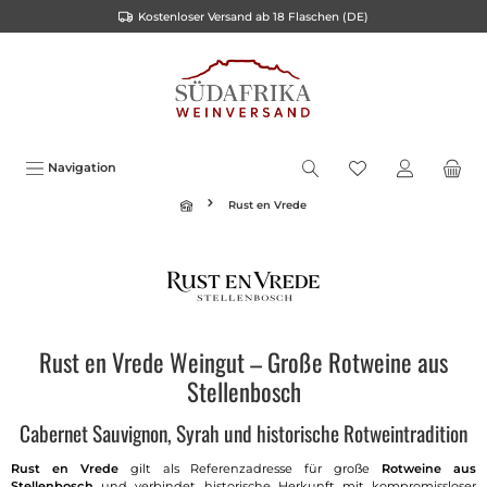
Kostenloser Versand ab 18 Flaschen (DE)
alt springen
Navigation
Rust en Vrede
Rust en Vrede Weingut – Große Rotweine aus
Stellenbosch
Cabernet Sauvignon, Syrah und historische Rotweintradition
Rust en Vrede
gilt als Referenzadresse für große
Rotweine aus
Stellenbosch
und verbindet historische Herkunft mit kompromissloser