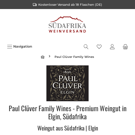
Kostenloser Versand ab 18 Flaschen (DE)
inhalt springen
Navigation
Paul Clüver Family Wines
Paul Clüver Family Wines - Premium Weingut in
Elgin, Südafrika
Weingut aus Südafrika | Elgin