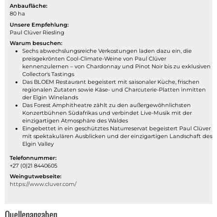
Anbaufläche:
80 ha
Unsere Empfehlung:
Paul Clüver Riesling
Warum besuchen:
Sechs abwechslungsreiche Verkostungen laden dazu ein, die
preisgekrönten Cool-Climate-Weine von Paul Clüver
kennenzulernen – von Chardonnay und Pinot Noir bis zu exklusiven
Collector's Tastings
Das BLOEM Restaurant begeistert mit saisonaler Küche, frischen
regionalen Zutaten sowie Käse- und Charcuterie-Platten inmitten
der Elgin Winelands
Das Forest Amphitheatre zählt zu den außergewöhnlichsten
Konzertbühnen Südafrikas und verbindet Live-Musik mit der
einzigartigen Atmosphäre des Waldes
Eingebettet in ein geschütztes Naturreservat begeistert Paul Clüver
mit spektakulären Ausblicken und der einzigartigen Landschaft des
Elgin Valley
Telefonnummer:
+27 (0)21 8440605
Weingutwebseite:
https://www.cluver.com/
Quellenangaben