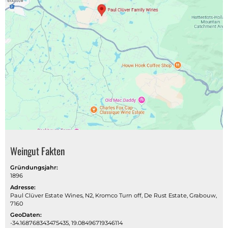
Weingut Fakten
Gründungsjahr:
1896
Adresse:
Paul Clüver Estate Wines, N2, Kromco Turn off, De Rust Estate, Grabouw,
7160
GeoDaten:
-34.168768343475435, 19.08496719346114