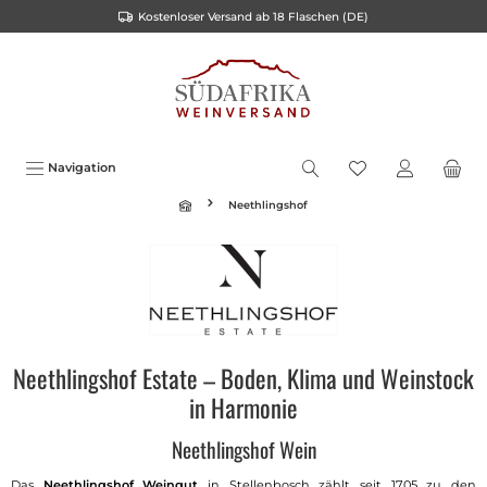
Kostenloser Versand ab 18 Flaschen (DE)
inhalt springen
Navigation
Neethlingshof
Neethlingshof Estate – Boden, Klima und Weinstock
in Harmonie
Neethlingshof Wein
Das
Neethlingshof Weingut
in Stellenbosch zählt seit 1705 zu den