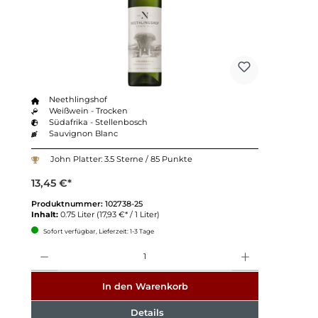
Neethlingshof
Weißwein - Trocken
Südafrika - Stellenbosch
Sauvignon Blanc
John Platter: 3.5 Sterne / 85 Punkte
13,45 €*
Produktnummer:
102738-25
Inhalt:
0.75 Liter
(17,93 €* / 1 Liter)
Sofort verfügbar, Lieferzeit: 1-3 Tage
Anzahl
In den Warenkorb
Details