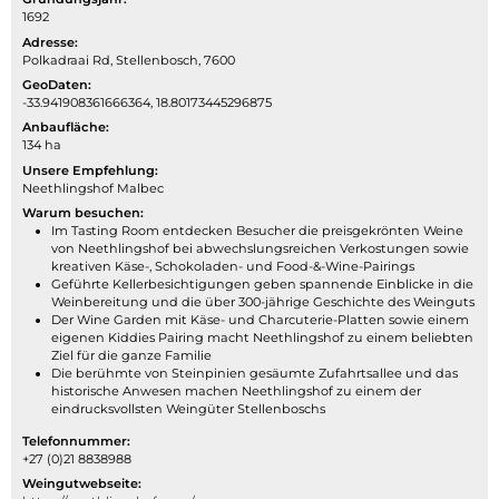
1692
Adresse:
Polkadraai Rd, Stellenbosch, 7600
GeoDaten:
-33.941908361666364, 18.80173445296875
Anbaufläche:
134 ha
Unsere Empfehlung:
Neethlingshof Malbec
Warum besuchen:
Im Tasting Room entdecken Besucher die preisgekrönten Weine
von Neethlingshof bei abwechslungsreichen Verkostungen sowie
kreativen Käse-, Schokoladen- und Food-&-Wine-Pairings
Geführte Kellerbesichtigungen geben spannende Einblicke in die
Weinbereitung und die über 300-jährige Geschichte des Weinguts
Der Wine Garden mit Käse- und Charcuterie-Platten sowie einem
eigenen Kiddies Pairing macht Neethlingshof zu einem beliebten
Ziel für die ganze Familie
Die berühmte von Steinpinien gesäumte Zufahrtsallee und das
historische Anwesen machen Neethlingshof zu einem der
eindrucksvollsten Weingüter Stellenboschs
Telefonnummer:
+27 (0)21 8838988
Weingutwebseite: