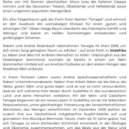
Reihe von mit Sternen überhäuften Marcs (was die Italiener Grappa
nennen und die Deutschen Trester), Obstbrände und Hefebrände sowie
einen ungemein populären Orangenlikör.
Ein alter Feigenbaum gab der Farm ihren Namen "Tanagra" und erinnert
an den Ausdruck der ureinsässigen Khoisan für einen „guten und
schattigen Ort“. Dieser riesige Baum überdacht das historische Gehöft und
Weingut und bietet an heißen Sommertagen einladenden und
großzügigen Schatten.
Robert und Anette Rosenbach übernahmen Tanagra im März 2009, um
sich einen lang gehegten Traum zu erfüllen - auf einer Farm in
Südafrika
zu leben und dies mit anderen Menschen zu teilen. Ursprünglich aus der
Moselregion stammend, wuchsen sie bereits in einem von Wein
dominierten Umfeld auf, wo Anettes Großvater an den steilen Hängen des
Moseltals Wein anbaute.
In ihrem früheren Leben waren Anette Sprachwissenschaftlerin und
Robert Unternehmensberater. Neben ihrer Arbeit lieben sie die Natur, die
Weite, guten Wein und gutes Essen und so war es nicht verwunderlich,
dass sie sich während ihrer Reisen durch Südafrika in das wunderschöne
Land und seine Menschen verliebten. Mit der Wein- und Gästefarm
Tanagra begannen sie ein neues Leben in Südafrika, wo sie mit liebevollen
Restaurationen, unter gleichzeitiger Fortsetzung der landwirtschaftlichen
Aktivitäten, das Weingut weiterführten. Im Dezember 2009 stellten sie
zudem ihre aus Deutschland mitgebrachte Kupfer-Destille auf und
gründeten ihre Boutique-Brennerei. Heute, mehr als 10 Jahre später, hat
sich Tanagra zu einer blühenden Schönheit entwickelt, in der Ökologie
und Ökonomie zusammenkommen, um das Beste aus der Natur und