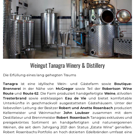
Weingut Tanagra Winery & Distillery
Die Erfüllung eines lang gehegten Traums
Tanagra
ist eine idyllische Wein- und Gästefarm sowie
Boutique-
Brennerei
in der Nähe von
McGregor
sowie Teil der
Robertson Wine
Route
und
Route 62
. Die Farm produziert handgefertigte
Weine
, stilvollen
Tresterbrand
sowie erstklassigen
Eau de Vie
und bietet komfortable
Unterkünfte in geschmackvoll ausgestatteten Gästehäusern. Unter der
liebevollen Leitung der Besitzer
Robert und Anette Rosenbach
produziert
Kellermeister und Weinmacher
John Loubser
zusammen mit dem
Destillateur und Brennmeister
Robert Rosenbach
Tanagras exklusives und
preisgekröntes Sortiment an handgefertigten und naturvergorenen
Weinen, die seit dem Jahrgang 2021 den Status „Estate Wine“ genießen.
Robert Rosenbachs Portfolio an hoch dotierten Edelbränden umfasst eine