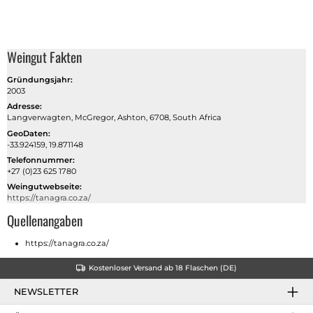
Weingut Fakten
Gründungsjahr:
2003
Adresse:
Langverwagten, McGregor, Ashton, 6708, South Africa
GeoDaten:
-33.924159, 19.871148
Telefonnummer:
+27 (0)23 625 1780
Weingutwebseite:
https://tanagra.co.za/
Quellenangaben
https://tanagra.co.za/
Kostenloser Versand ab 18 Flaschen (DE)
NEWSLETTER