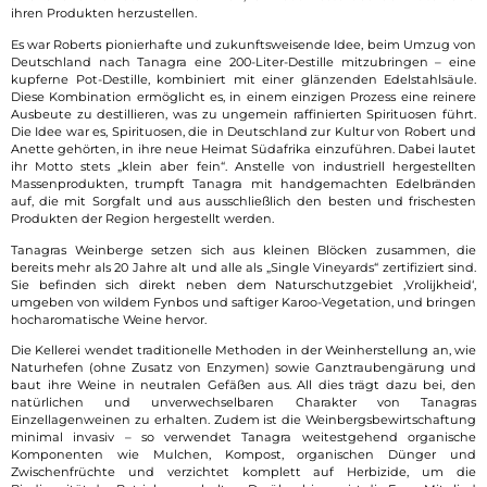
ihren Produkten herzustellen.
Es war Roberts pionierhafte und zukunftsweisende Idee, beim Umzug von
Deutschland nach Tanagra eine 200-Liter-Destille mitzubringen – eine
kupferne Pot-Destille, kombiniert mit einer glänzenden Edelstahlsäule.
Diese Kombination ermöglicht es, in einem einzigen Prozess eine reinere
Ausbeute zu destillieren, was zu ungemein raffinierten Spirituosen führt.
Die Idee war es, Spirituosen, die in Deutschland zur Kultur von Robert und
Anette gehörten, in ihre neue Heimat Südafrika einzuführen. Dabei lautet
ihr Motto stets „klein aber fein“. Anstelle von industriell hergestellten
Massenprodukten, trumpft Tanagra mit handgemachten Edelbränden
auf, die mit Sorgfalt und aus ausschließlich den besten und frischesten
Produkten der Region hergestellt werden.
Tanagras Weinberge setzen sich aus kleinen Blöcken zusammen, die
bereits mehr als 20 Jahre alt und alle als „Single Vineyards“ zertifiziert sind.
Sie befinden sich direkt neben dem Naturschutzgebiet ‚Vrolijkheid‘,
umgeben von wildem Fynbos und saftiger Karoo-Vegetation, und bringen
hocharomatische Weine hervor.
Die Kellerei wendet traditionelle Methoden in der Weinherstellung an, wie
Naturhefen (ohne Zusatz von Enzymen) sowie Ganztraubengärung und
baut ihre Weine in neutralen Gefäßen aus. All dies trägt dazu bei, den
natürlichen und unverwechselbaren Charakter von Tanagras
Einzellagenweinen zu erhalten. Zudem ist die Weinbergsbewirtschaftung
minimal invasiv – so verwendet Tanagra weitestgehend organische
Komponenten wie Mulchen, Kompost, organischen Dünger und
Zwischenfrüchte und verzichtet komplett auf Herbizide, um die