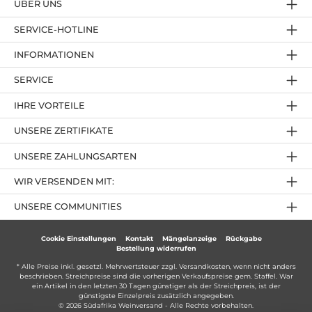
ÜBER UNS
SERVICE-HOTLINE
INFORMATIONEN
SERVICE
IHRE VORTEILE
UNSERE ZERTIFIKATE
UNSERE ZAHLUNGSARTEN
WIR VERSENDEN MIT:
UNSERE COMMUNITIES
Cookie Einstellungen
Kontakt
Mängelanzeige
Rückgabe
Bestellung widerrufen
* Alle Preise inkl. gesetzl. Mehrwertsteuer zzgl.
Versandkosten
, wenn nicht anders
beschrieben. Streichpreise sind die vorherigen Verkaufspreise gem. Staffel. War
ein Artikel in den letzten 30 Tagen günstiger als der Streichpreis, ist der
günstigste Einzelpreis zusätzlich angegeben.
© 2026 Südafrika Weinversand - Alle Rechte vorbehalten.