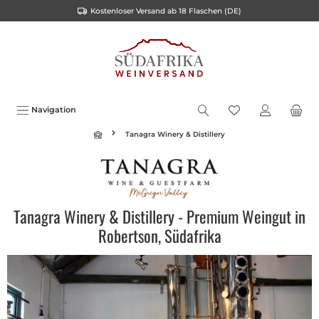
Kostenloser Versand ab 18 Flaschen (DE)
inhalt springen
Navigation
Tanagra Winery & Distillery
Tanagra Winery & Distillery - Premium Weingut in
Robertson, Südafrika