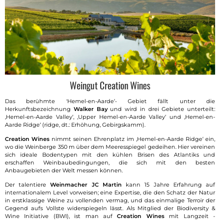
Weingut Creation Wines
Das berühmte 'Hemel-en-Aarde‘- Gebiet fällt unter die
Herkunftsbezeichnung
Walker Bay
und wird in drei Gebiete unterteilt:
‚Hemel-en-Aarde Valley‘, ‚Upper Hemel-en-Aarde Valley‘ und ‚Hemel-en-
Aarde Ridge‘ (ridge, dt.: Erhöhung, Gebirgskamm).
Creation Wines
nimmt seinen Ehrenplatz im ‚Hemel-en-Aarde Ridge‘ ein,
wo die Weinberge 350 m über dem Meeresspiegel gedeihen. Hier vereinen
sich ideale Bodentypen mit den kühlen Brisen des Atlantiks und
erschaffen Weinbaubedingungen, die sich mit den besten
Anbaugebieten der Welt messen können.
Der talentiere
Weinmacher JC Martin
kann 15 Jahre Erfahrung auf
internationalem Level vorweisen; eine Expertise, die den Schatz der Natur
in erstklassige Weine zu vollenden vermag, und das einmalige Terroir der
Gegend aufs Vollste widerspiegeln lässt. Als Mitglied der Biodiversity &
Wine Initiative (BWI), ist man auf
Creation Wines
mit Langzeit -