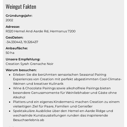
Weingut Fakten
Gründungsjahr:
2002
Adresse:
R320 Hemel And Aarde Rd, Hermanus 7200
GeoDaten:
-34.330443, 19.326437
Anbaufläche:
50 ha
Unsere Empfehlung:
Creation Syrah Grenache Noir
Warum besuchen:
Erleben Sie die berühmten sensorischen Seasonal Pairing
Experiences von Creation mit perfekt abgestimmten Cool-Climate-
Weinen und kreativer Kulinarik
Wine & Chocolate Pairings sowie alkoholfreie Pairings bieten
besondere Genussmomente für Weinliebhaber und Gäste ohne
Alkohol
Platters und ein eigenes Kindermenü machen Creation zu einem
vielseitigen Ziel für Paare, Familien und Genießer
Spektakuläre Ausblicke über den Hemel-en-Aarde Ridge und
wechselnde Kunstausstellungen runden das inspirierende
Besuchserlebnis ab