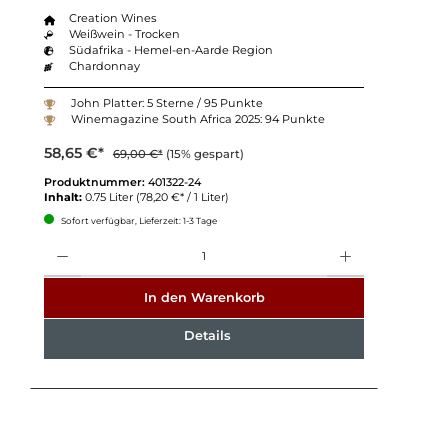
Creation Wines
Weißwein - Trocken
Südafrika - Hemel-en-Aarde Region
Chardonnay
John Platter: 5 Sterne / 95 Punkte
Winemagazine South Africa 2025: 94 Punkte
58,65 €*
69,00 €*
(15% gespart)
Produktnummer:
401322-24
Inhalt:
0.75 Liter
(78,20 €* / 1 Liter)
Sofort verfügbar, Lieferzeit: 1-3 Tage
Anzahl
In den Warenkorb
Details