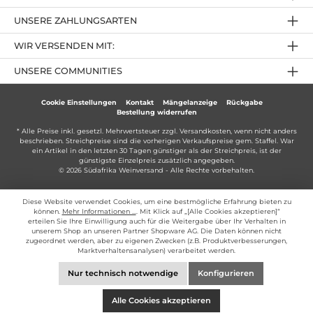
UNSERE ZAHLUNGSARTEN
WIR VERSENDEN MIT:
UNSERE COMMUNITIES
Cookie Einstellungen
Kontakt
Mängelanzeige
Rückgabe
Bestellung widerrufen
* Alle Preise inkl. gesetzl. Mehrwertsteuer zzgl.
Versandkosten
, wenn nicht anders
beschrieben. Streichpreise sind die vorherigen Verkaufspreise gem. Staffel. War
ein Artikel in den letzten 30 Tagen günstiger als der Streichpreis, ist der
günstigste Einzelpreis zusätzlich angegeben.
© 2026 Südafrika Weinversand - Alle Rechte vorbehalten.
Diese Website verwendet Cookies, um eine bestmögliche Erfahrung bieten zu
können.
Mehr Informationen ...
. Mit Klick auf „[Alle Cookies akzeptieren]“
erteilen Sie Ihre Einwilligung auch für die Weitergabe über Ihr Verhalten in
unserem Shop an unseren Partner Shopware AG. Die Daten können nicht
zugeordnet werden, aber zu eigenen Zwecken (z.B. Produktverbesserungen,
Marktverhaltensanalysen) verarbeitet werden.
Nur technisch notwendige
Konfigurieren
Alle Cookies akzeptieren