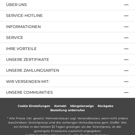
ÜBER UNS
SERVICE-HOTLINE
INFORMATIONEN
SERVICE
IHRE VORTEILE
UNSERE ZERTIFIKATE
UNSERE ZAHLUNGSARTEN
WIR VERSENDEN MIT:
UNSERE COMMUNITIES
Cookie Einstellungen
Kontakt
Mängelanzeige
Rückgabe
Bestellung widerrufen
* Alle Preise inkl. gesetzl. Mehrwertsteuer zzgl.
Versandkosten
, wenn nicht anders
beschrieben. Streichpreise sind die vorherigen Verkaufspreise gem. Staffel. War
ein Artikel in den letzten 30 Tagen günstiger als der Streichpreis, ist der
günstigste Einzelpreis zusätzlich angegeben.