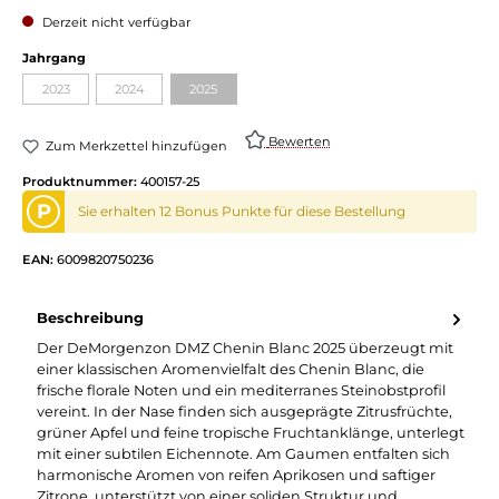
Derzeit nicht verfügbar
auswählen
Jahrgang
2023
2024
2025
(Diese Option ist zurzeit nicht verfügbar.)
(Diese Option ist zurzeit nicht verfügbar.)
(Diese Option ist zurzeit nicht verfügbar.)
Bewerten
Zum Merkzettel hinzufügen
Produktnummer:
400157-25
P
Sie erhalten 12 Bonus Punkte für diese Bestellung
EAN:
6009820750236
Beschreibung
Der DeMorgenzon DMZ Chenin Blanc 2025 überzeugt mit
einer klassischen Aromenvielfalt des Chenin Blanc, die
frische florale Noten und ein mediterranes Steinobstprofil
vereint. In der Nase finden sich ausgeprägte Zitrusfrüchte,
grüner Apfel und feine tropische Fruchtanklänge, unterlegt
mit einer subtilen Eichennote. Am Gaumen entfalten sich
harmonische Aromen von reifen Aprikosen und saftiger
Zitrone, unterstützt von einer soliden Struktur und