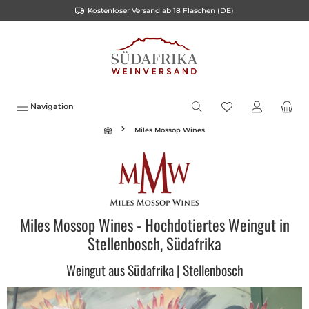
Kostenloser Versand ab 18 Flaschen (DE)
inhalt springen
Navigation
Miles Mossop Wines
Miles Mossop Wines - Hochdotiertes Weingut in
Stellenbosch, Südafrika
Weingut aus Südafrika | Stellenbosch