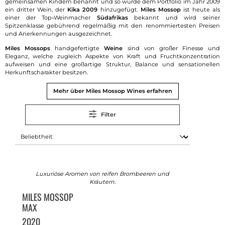
gemeinsamen Kindern benannt und so wurde dem Portfolio im Jahr 2009
ein dritter Wein, der
Kika 2009
hinzugefügt.
Miles Mossop
ist heute als
einer der Top
-
Weinmacher
Südafrikas
bekannt und wird seiner
Spitzenklasse gebührend regelmäßig mit den renommiertesten Preisen
und Anerkennungen ausgezeichnet.
Miles Mossops
handgefertigte
Weine
sind von großer Finesse und
Eleganz, welche zugleich Aspekte von Kraft und Fruchtkonzentration
aufweisen und eine großartige Struktur, Balance und sensationellen
Herkunftscharakter besitzen.
Mehr über Miles Mossop Wines erfahren
Filter
Luxuriöse Aromen von reifen Brombeeren und
Kräutern.
MILES MOSSOP
MAX
2020