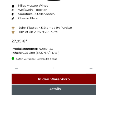
Miles Mossop Wines
Weißwein - Trocken
Südafrika - Stellenbosch
Chenin Blanc
John Platter: 4.5 Sterne / 94 Punkte
Tim Atkin 2024: 93 Punkte
27,95 €*
Produktnummer:
401891-23
Inhalt:
0.75 Liter
(37,27 €* / 1 Liter)
Sofort verfügbar, Lieferzeit: 1-3 Tage
Anzahl
In den Warenkorb
Details