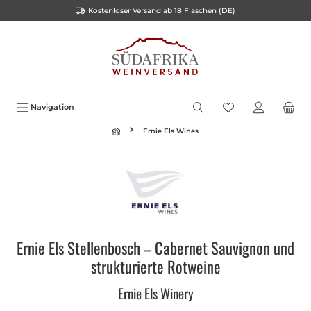
Kostenloser Versand ab 18 Flaschen (DE)
inhalt springen
Navigation
Ernie Els Wines
Ernie Els Stellenbosch – Cabernet Sauvignon und
strukturierte Rotweine
Ernie Els Winery