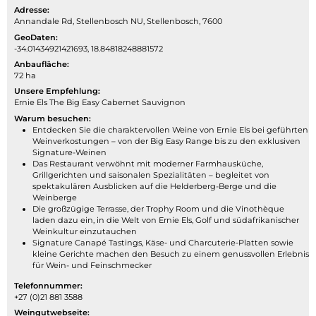
Adresse:
Annandale Rd, Stellenbosch NU, Stellenbosch, 7600
GeoDaten:
-34.01434921421693, 18.84818248881572
Anbaufläche:
72 ha
Unsere Empfehlung:
Ernie Els The Big Easy Cabernet Sauvignon
Warum besuchen:
Entdecken Sie die charaktervollen Weine von Ernie Els bei geführten
Weinverkostungen – von der Big Easy Range bis zu den exklusiven
Signature-Weinen
Das Restaurant verwöhnt mit moderner Farmhausküche,
Grillgerichten und saisonalen Spezialitäten – begleitet von
spektakulären Ausblicken auf die Helderberg-Berge und die
Weinberge
Die großzügige Terrasse, der Trophy Room und die Vinothèque
laden dazu ein, in die Welt von Ernie Els, Golf und südafrikanischer
Weinkultur einzutauchen
Signature Canapé Tastings, Käse- und Charcuterie-Platten sowie
kleine Gerichte machen den Besuch zu einem genussvollen Erlebnis
für Wein- und Feinschmecker
Telefonnummer:
+27 (0)21 881 3588
Weingutwebseite: