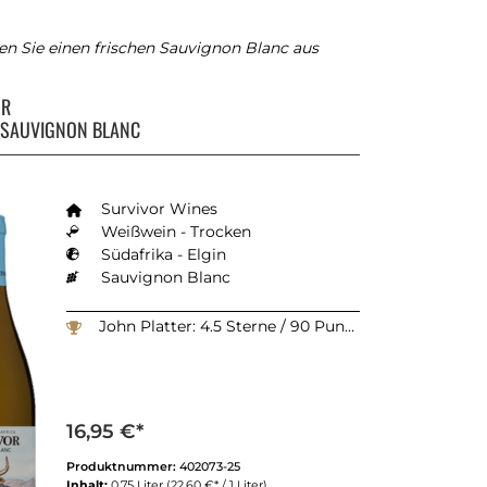
n Sie einen frischen Sauvignon Blanc aus
OR
 SAUVIGNON BLANC
Survivor Wines
Weißwein - Trocken
Südafrika - Elgin
Sauvignon Blanc
John Platter: 4.5 Sterne / 90 Punkte
16,95 €*
Produktnummer:
402073-25
Inhalt:
0.75 Liter
(22,60 €* / 1 Liter)