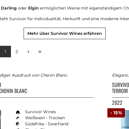
Darling
oder
Elgin
ermöglichen Weine mit eigenständigem Char
eht Survivor für Individualität, Herkunft und eine moderne Inter
Mehr über Survivor Wines erfahren
1
2
ndiger Ausdruck von Chenin Blanc.
Eleganz,
R
SURVIV
CHENIN BLANC
TERROI
2022
Survivor Wines
- 15%
Weißwein - Trocken
Südafrika - Swartland