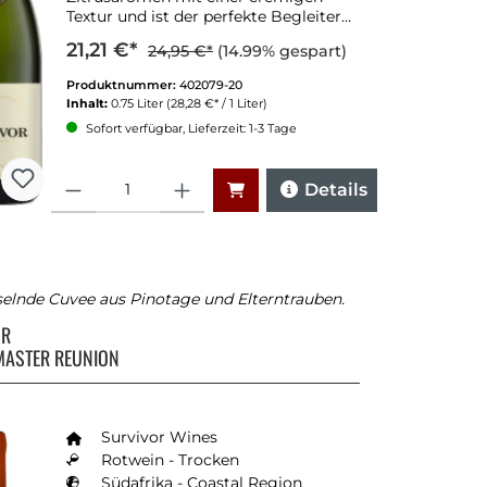
Textur und ist der perfekte Begleiter
für Feste.
21,21 €*
24,95 €*
(14.99% gespart)
Produktnummer:
402079-20
Inhalt:
0.75 Liter
(28,28 €* / 1 Liter)
Sofort verfügbar, Lieferzeit: 1-3 Tage
Anzahl
Details
selnde Cuvee aus Pinotage und Elterntrauben.
OR
MASTER REUNION
Survivor Wines
Rotwein - Trocken
Südafrika - Coastal Region