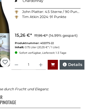
Chardonnay
John Platter: 4.5 Sterne / 90 Punkte
Tim Atkin 2024: 91 Punkte
15,26 €*
17,95 €*
(14.99% gespart)
Produktnummer:
402075-22
Inhalt:
0.75 Liter
(20,35 €* / 1 Liter)
Sofort verfügbar, Lieferzeit: 1-3 Tage
Anzahl
Details
se durch Frucht und Eleganz.
OR
 PINOTAGE