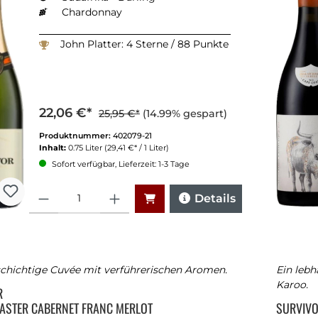
Chardonnay
John Platter: 4 Sterne / 88 Punkte
22,06 €*
25,95 €*
(14.99% gespart)
Produktnummer:
402079-21
Inhalt:
0.75 Liter
(29,41 €* / 1 Liter)
Sofort verfügbar, Lieferzeit: 1-3 Tage
Anzahl
Details
lschichtige Cuvée mit verführerischen Aromen.
Ein lebh
Karoo.
R
ASTER CABERNET FRANC MERLOT
SURVIV