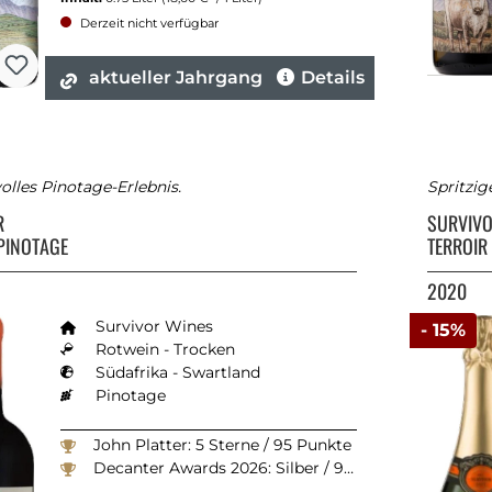
Derzeit nicht verfügbar
aktueller Jahrgang
Details
volles Pinotage-Erlebnis.
Spritzi
R
SURVIV
PINOTAGE
TERROIR
2020
Survivor Wines
- 15%
Rotwein - Trocken
Südafrika - Swartland
Pinotage
John Platter: 5 Sterne / 95 Punkte
Decanter Awards 2026: Silber / 94 Punkte