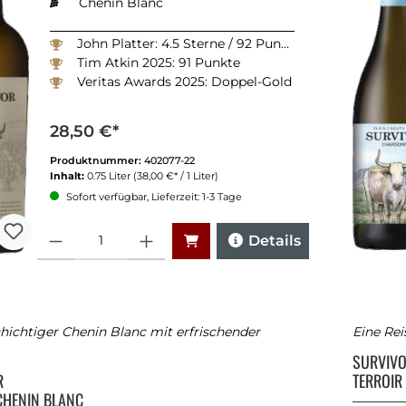
Chenin Blanc
John Platter: 4.5 Sterne / 92 Punkte
Tim Atkin 2025: 91 Punkte
Veritas Awards 2025: Doppel-Gold
28,50 €*
Produktnummer:
402077-22
Inhalt:
0.75 Liter
(38,00 €* / 1 Liter)
Sofort verfügbar, Lieferzeit: 1-3 Tage
Anzahl
Details
chichtiger Chenin Blanc mit erfrischender
Eine Rei
SURVIV
R
TERROIR
CHENIN BLANC