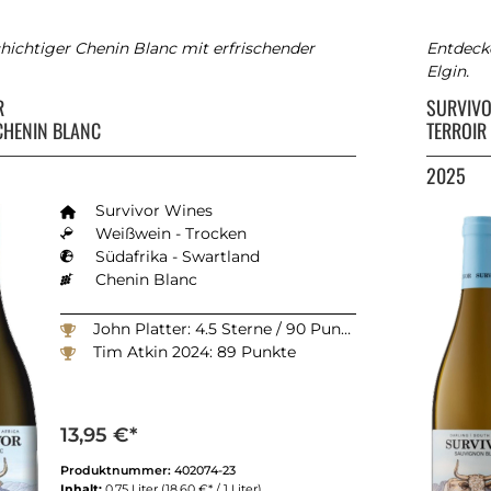
chichtiger Chenin Blanc mit erfrischender
Entdecke
Elgin.
R
SURVIV
CHENIN BLANC
TERROIR
2025
Survivor Wines
Weißwein - Trocken
Südafrika - Swartland
Chenin Blanc
John Platter: 4.5 Sterne / 90 Punkte
Tim Atkin 2024: 89 Punkte
13,95 €*
Produktnummer:
402074-23
Inhalt:
0.75 Liter
(18,60 €* / 1 Liter)