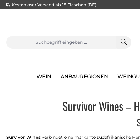
Kostenloser Versand ab 18 Flaschen (DE)
e springen
Zur Hauptnavigation springen
WEIN
ANBAUREGIONEN
WEINGÜ
Survivor Wines – H
S
Survivor Wines
verbindet eine markante südafrikanische Herk