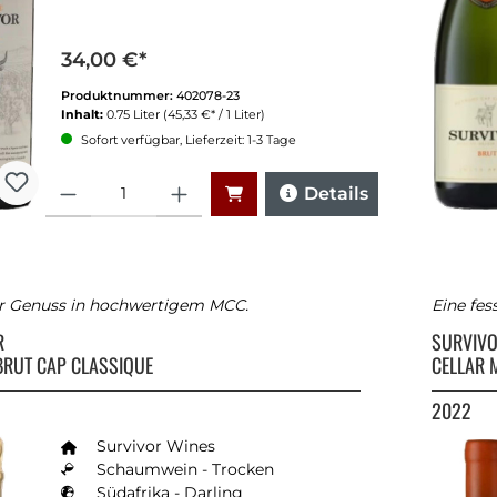
34,00 €*
Produktnummer:
402078-23
Inhalt:
0.75 Liter
(45,33 €* / 1 Liter)
Sofort verfügbar, Lieferzeit: 1-3 Tage
Anzahl
Details
er Genuss in hochwertigem MCC.
Eine fes
R
SURVIV
BRUT CAP CLASSIQUE
CELLAR 
2022
Survivor Wines
Schaumwein - Trocken
Südafrika - Darling