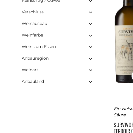
Reinsortig / Cuvée
Verschluss
Weinausbau
Weinfarbe
Wein zum Essen
Anbauregion
Weinart
Anbauland
Ein viels
Säure.
SURVIVO
TERROIR 