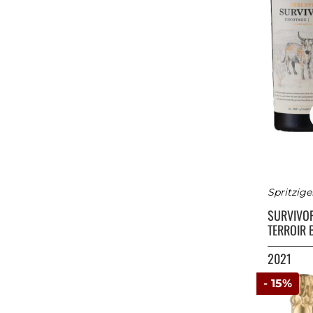
Spritzig
SURVIVO
TERROIR 
2021
- 15%