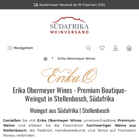
Kostenloser Versand ab 18 Flaschen (DE)
inhalt springen
Navigation
Erika Obermeyer Wines
Erika Obermeyer Wines - Premium Boutique-
Weingut in Stellenbosch, Südafrika
Weingut aus Südafrika | Stellenbosch
Genießen
Sie mit
Erika Obermeyer Wines
unverwechselbare
Premium-
Weine
und erleben Sie die Faszination
hochwertiger Weine aus
Stellenbosch
, die Tradition, Handwerkskunst und Terroir auf höchstem
Niveau verbinden.