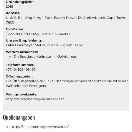
Gründungsjahr:
2016
Adresse:
Unit C, Building F, Agri-Park, Baden Powell Dr, Stellenbosch, Cape Town,
7600
GeoDaten:
-33.99306627605656, 18.76701976461605
Unsere Empfehlung:
Erika Obermeyer Meticulous Sauvignon Blanc
Warum besuchen:
Ein Boutique-Weingut in Kleinformat!
Telefonnummer:
+27 (0) 829403499
Öffnungszeiten:
Die Öffnungszeiten für Erika Obermeyer Wines entnehmen Sie bitte der
Webseite des Erzeugers.
Weingutwebseite:
https://erikaobermeyerwines.co.za/
Quellenangaben
https://erikaobermeyerwines.co.za/