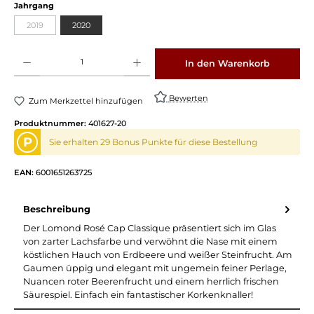
auswählen
Jahrgang
2019
2020
(Diese Option ist zurzeit nicht verfügbar.)
Produkt Anzahl: Gib den gewünschten Wert ein oder benutze die Schaltflächen um die 
In den Warenkorb
Bewerten
Zum Merkzettel hinzufügen
Produktnummer:
401627-20
P
Sie erhalten 29 Bonus Punkte für diese Bestellung
EAN:
6001651263725
Beschreibung
Der Lomond Rosé Cap Classique präsentiert sich im Glas
von zarter Lachsfarbe und verwöhnt die Nase mit einem
köstlichen Hauch von Erdbeere und weißer Steinfrucht. Am
Gaumen üppig und elegant mit ungemein feiner Perlage,
Nuancen roter Beerenfrucht und einem herrlich frischen
Säurespiel. Einfach ein fantastischer Korkenknaller!