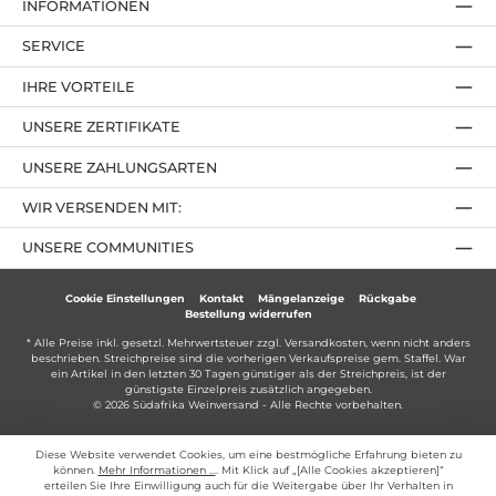
INFORMATIONEN
SERVICE
IHRE VORTEILE
UNSERE ZERTIFIKATE
UNSERE ZAHLUNGSARTEN
WIR VERSENDEN MIT:
UNSERE COMMUNITIES
Cookie Einstellungen
Kontakt
Mängelanzeige
Rückgabe
Bestellung widerrufen
* Alle Preise inkl. gesetzl. Mehrwertsteuer zzgl.
Versandkosten
, wenn nicht anders
beschrieben. Streichpreise sind die vorherigen Verkaufspreise gem. Staffel. War
ein Artikel in den letzten 30 Tagen günstiger als der Streichpreis, ist der
günstigste Einzelpreis zusätzlich angegeben.
© 2026 Südafrika Weinversand - Alle Rechte vorbehalten.
Diese Website verwendet Cookies, um eine bestmögliche Erfahrung bieten zu
können.
Mehr Informationen ...
. Mit Klick auf „[Alle Cookies akzeptieren]“
erteilen Sie Ihre Einwilligung auch für die Weitergabe über Ihr Verhalten in