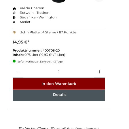
Val du Charron
Rotwein - Trocken
Südafrika - Wellington
Merlot
John Platter: 4 Sterne / 87 Punkte
14,95 €*
Produktnummer:
400708-20
Inhalt:
0.75 Liter
(19,93 €* / 1 Liter)
Sofort verfügbar, Lieferzeit: 1-3 Tage
Anzahl
In den Warenkorb
Details
Ein frischer Chenin Blanc mit fruchtigen Aromen.