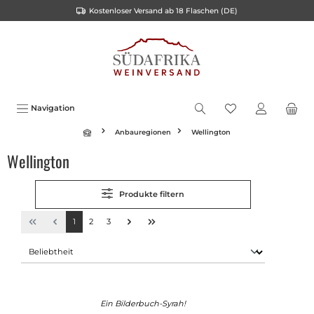
Kostenloser Versand ab 18 Flaschen (DE)
alt springen
Navigation
Anbauregionen
Wellington
Wellington
Produkte filtern
1
2
3
Ein Bilderbuch-Syrah!