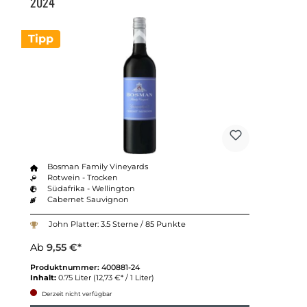
2024
Tipp
Bosman Family Vineyards
Rotwein - Trocken
Südafrika - Wellington
Cabernet Sauvignon
John Platter: 3.5 Sterne / 85 Punkte
Ab
9,55 €*
Produktnummer:
400881-24
Inhalt:
0.75 Liter
(12,73 €* / 1 Liter)
Derzeit nicht verfügbar