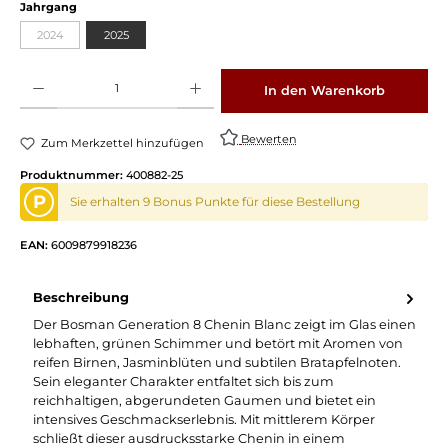
auswählen
Jahrgang
2024
2025
(Diese Option ist zurzeit nicht verfügbar.)
Produkt Anzahl: Gib den gewünschten Wert ein oder benutze die Schaltflächen um die 
In den Warenkorb
Bewerten
Zum Merkzettel hinzufügen
Produktnummer:
400882-25
P
Sie erhalten 9 Bonus Punkte für diese Bestellung
EAN:
6009879918236
Beschreibung
Der Bosman Generation 8 Chenin Blanc zeigt im Glas einen
lebhaften, grünen Schimmer und betört mit Aromen von
reifen Birnen, Jasminblüten und subtilen Bratapfelnoten.
Sein eleganter Charakter entfaltet sich bis zum
reichhaltigen, abgerundeten Gaumen und bietet ein
intensives Geschmackserlebnis. Mit mittlerem Körper
schließt dieser ausdrucksstarke Chenin in einem