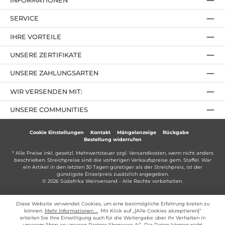
INFORMATIONEN
SERVICE
IHRE VORTEILE
UNSERE ZERTIFIKATE
UNSERE ZAHLUNGSARTEN
WIR VERSENDEN MIT:
UNSERE COMMUNITIES
Cookie Einstellungen
Kontakt
Mängelanzeige
Rückgabe
Bestellung widerrufen
* Alle Preise inkl. gesetzl. Mehrwertsteuer zzgl.
Versandkosten
, wenn nicht anders
beschrieben. Streichpreise sind die vorherigen Verkaufspreise gem. Staffel. War
ein Artikel in den letzten 30 Tagen günstiger als der Streichpreis, ist der
günstigste Einzelpreis zusätzlich angegeben.
© 2026 Südafrika Weinversand - Alle Rechte vorbehalten.
Diese Website verwendet Cookies, um eine bestmögliche Erfahrung bieten zu
können.
Mehr Informationen ...
. Mit Klick auf „[Alle Cookies akzeptieren]“
erteilen Sie Ihre Einwilligung auch für die Weitergabe über Ihr Verhalten in
unserem Shop an unseren Partner Shopware AG. Die Daten können nicht