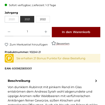
Sofort verfügbar, Lieferzeit: 1-3 Tage
auswählen
Jahrgang
2020
2021
2022
(Diese Option ist zurzeit nicht verfügbar.)
Produkt Anzahl: Gib den gewünschten Wert ein oder benutze die Schaltflächen um die 
In den Warenkorb
Bewerten
Zum Merkzettel hinzufügen
Produktnummer:
102241-21
P
Sie erhalten 21 Bonus Punkte für diese Bestellung
EAN:
6009825830001
Beschreibung
Von dunklem Rubinrot mit pinkem Rand im Glas
entströmen dem Andreas Syrah wohl abgerundete und
üppige Aromen reifer Waldbeeren mit verführerischen
Anklängen feiner Gewürze, süßen Kirschen und
getrockneter Pflaumen. Auch ein Hauch von feiner dunkler