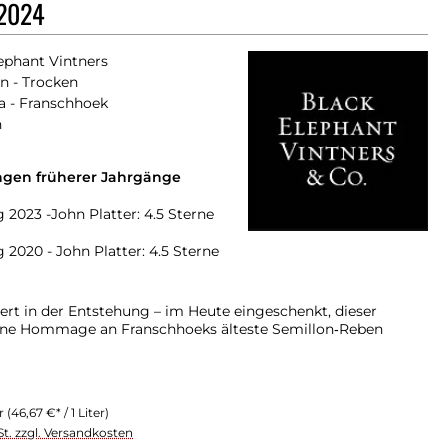
 2024
ephant Vintners
n - Trocken
a - Franschhoek
n
gen früherer Jahrgänge
 2023 -John Platter: 4.5 Sterne
 2020 - John Platter: 4.5 Sterne
ert in der Entstehung – im Heute eingeschenkt, dieser
eine Hommage an Franschhoeks älteste Semillon‑Reben
er
(46,67 €* / 1 Liter)
St. zzgl. Versandkosten