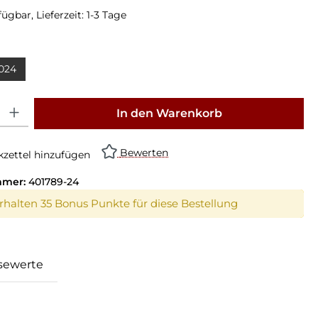
ügbar, Lieferzeit: 1-3 Tage
024
: Gib den gewünschten Wert ein oder benutze die Schaltflächen um die Anz
In den Warenkorb
Bewerten
zettel hinzufügen
mmer:
401789-24
erhalten 35 Bonus Punkte für diese Bestellung
sewerte