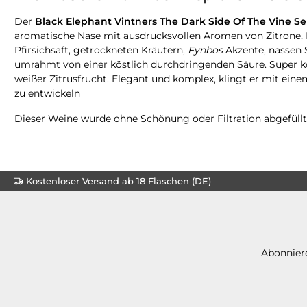
Der
Black Elephant Vintners The Dark Side Of The Vine Se
aromatische Nase mit ausdrucksvollen Aromen von Zitrone, L
Pfirsichsaft, getrockneten Kräutern,
Fynbos
Akzente, nassen 
umrahmt von einer köstlich durchdringenden Säure. Super kon
weißer Zitrusfrucht. Elegant und komplex, klingt er mit ei
zu entwickeln
Dieser Weine wurde ohne Schönung oder Filtration abgefül
Kostenloser Versand ab 18 Flaschen (DE)
Abonniere