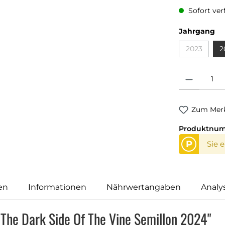
Sofort verf
Jahrgang
2023
2
Produkt Anzahl
Zum Merk
Produktnu
P
Sie 
en
Informationen
Nährwertangaben
Analy
 The Dark Side Of The Vine Semillon 2024"