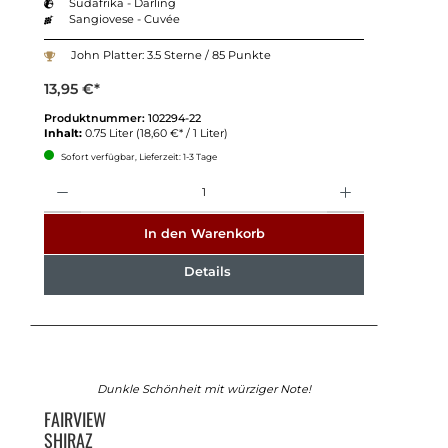
Südafrika - Darling
Sangiovese - Cuvée
John Platter: 3.5 Sterne / 85 Punkte
13,95 €*
Produktnummer:
102294-22
Inhalt:
0.75 Liter
(18,60 €* / 1 Liter)
Sofort verfügbar, Lieferzeit: 1-3 Tage
Anzahl
In den Warenkorb
Details
Dunkle Schönheit mit würziger Note!
FAIRVIEW
SHIRAZ