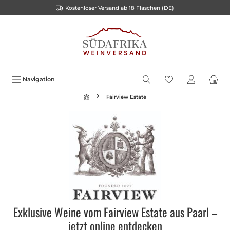
Kostenloser Versand ab 18 Flaschen (DE)
alt springen
Navigation
Fairview Estate
Exklusive Weine vom Fairview Estate aus Paarl –
jetzt online entdecken