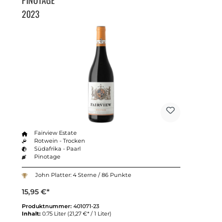
PINOTAGE
2023
Fairview Estate
Rotwein - Trocken
Südafrika - Paarl
Pinotage
John Platter: 4 Sterne / 86 Punkte
15,95 €*
Produktnummer:
401071-23
Inhalt:
0.75 Liter
(21,27 €* / 1 Liter)