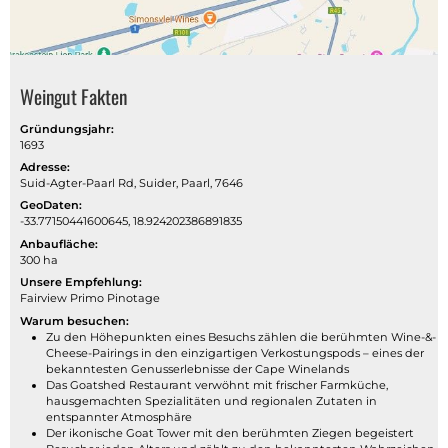
Weingut Fakten
Gründungsjahr:
1693
Adresse:
Suid-Agter-Paarl Rd, Suider, Paarl, 7646
GeoDaten:
-33.77150441600645, 18.924202386891835
Anbaufläche:
300 ha
Unsere Empfehlung:
Fairview Primo Pinotage
Warum besuchen:
Zu den Höhepunkten eines Besuchs zählen die berühmten Wine-&-
Cheese-Pairings in den einzigartigen Verkostungspods – eines der
bekanntesten Genusserlebnisse der Cape Winelands
Das Goatshed Restaurant verwöhnt mit frischer Farmküche,
hausgemachten Spezialitäten und regionalen Zutaten in
entspannter Atmosphäre
Der ikonische Goat Tower mit den berühmten Ziegen begeistert