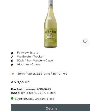
Fairview Estate
Weißwein - Trocken
Südafrika - Western Cape
Viognier - Cuvée
John Platter: 3.5 Sterne / 85 Punkte
Ab
9,55 €*
Produktnummer:
400286-25
Inhalt:
0.75 Liter
(12,73 €* / 1 Liter)
Sofort verfügbar, Lieferzeit: 1-3 Tage
Details