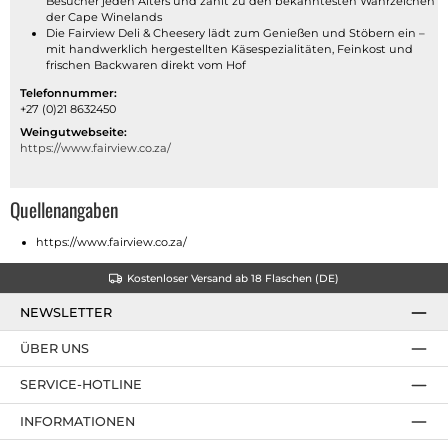
Besucher jeden Alters und zählt zu den bekanntesten Wahrzeichen
der Cape Winelands
Die Fairview Deli & Cheesery lädt zum Genießen und Stöbern ein –
mit handwerklich hergestellten Käsespezialitäten, Feinkost und
frischen Backwaren direkt vom Hof
Telefonnummer:
+27 (0)21 8632450
Weingutwebseite:
https://www.fairview.co.za/
Quellenangaben
https://www.fairview.co.za/
Kostenloser Versand ab 18 Flaschen (DE)
NEWSLETTER
ÜBER UNS
SERVICE-HOTLINE
INFORMATIONEN