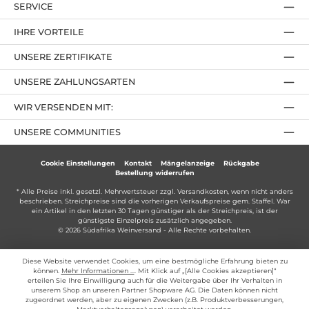
SERVICE
IHRE VORTEILE
UNSERE ZERTIFIKATE
UNSERE ZAHLUNGSARTEN
WIR VERSENDEN MIT:
UNSERE COMMUNITIES
Cookie Einstellungen
Kontakt
Mängelanzeige
Rückgabe
Bestellung widerrufen
* Alle Preise inkl. gesetzl. Mehrwertsteuer zzgl.
Versandkosten
, wenn nicht anders
beschrieben. Streichpreise sind die vorherigen Verkaufspreise gem. Staffel. War
ein Artikel in den letzten 30 Tagen günstiger als der Streichpreis, ist der
günstigste Einzelpreis zusätzlich angegeben.
© 2026 Südafrika Weinversand - Alle Rechte vorbehalten.
Diese Website verwendet Cookies, um eine bestmögliche Erfahrung bieten zu
können.
Mehr Informationen ...
. Mit Klick auf „[Alle Cookies akzeptieren]“
erteilen Sie Ihre Einwilligung auch für die Weitergabe über Ihr Verhalten in
unserem Shop an unseren Partner Shopware AG. Die Daten können nicht
zugeordnet werden, aber zu eigenen Zwecken (z.B. Produktverbesserungen,